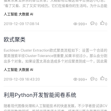
猫某东某宝拼杀的各位买家，大概都有过被这些平台猜透小心思，
“看了又看、买了又买”的经历。它们在偷看你的生活吗，为什么总能
直击你的心房，让你不由自主的献出积蓄呢？今天，我们深扒一下
人工智能
大数据
AI
那些“猜你喜欢”背后的势力——推荐系统算法中的元老级算法：基于
物品的协同过滤算法。基于物品的协同过滤算法不管你在“双11”还是
2019-12-09 17:08:14
999+
0
0
“618”这样的“商造节日”...
欧式聚类
Euclidean Cluster Extraction欧式聚类流程如下：设置一个合适的
聚类搜索半径Cluster-Tolerance很重要,如果半径过小，那么会分割
出多个对象，如果设置太高会造成多个对应聚类到成一个，因此需
要测试找到合适的搜索半径。http://pointclouds.org/documentati
人工智能
大数据
AI
on/tutorials/cluster_extraction.php#cl...
2019-12-09 16:43:20
999+
0
0
利用Python开发智能阅卷系统
随着现代图像处理和人工智能技术的快速发展，不少学者尝试讲CV