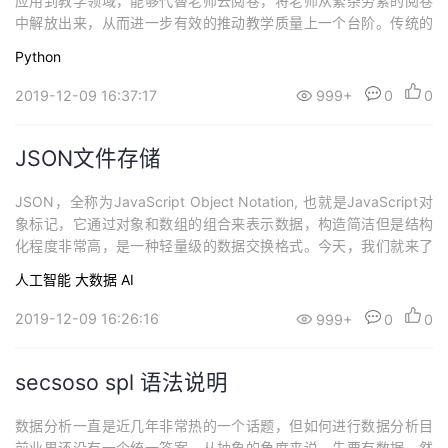
应用到教学领域，能够代替老师去阅卷，将老师从繁杂劳累的阅卷
中解放出来，从而进一步有效的推动教学质量上一个台阶。传统的
人工阅卷，工作繁琐，效率低下，进度难以控制且容易出现试卷遗
Python
漏未改、登分失误等现象。现代的“机器阅卷”，工作便捷、效率高、
易操作，只需要一个相机（手机），拍照即可获取成绩，可以导入E
2019-12-09 16:37:17
999+
0
0
xcel表格便于存档管理。下面我们从代...
JSON文件存储
JSON，全称为JavaScript Object Notation, 也就是JavaScript对
象标记，它通过对象和数组的组合来表示数据，构造简洁但是结构
化程度非常高，是一种轻量级的数据交换格式。今天，我们就来了
解如何利用Python保存数据到JSON文件。
人工智能
大数据
AI
2019-12-09 16:26:16
999+
0
0
secsoso spl 语法说明
数据分析一直是近几年非常热的一个话题，但如何进行数据分析目
前业界还没有一个统一答案，从抽象的角度来说，先要有数据，然