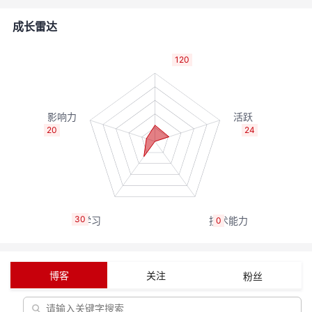
的
Programs
发
者
成长雷达
支
者
我
120
持
学
的
我
我
堂
博
的
我
20
24
的
我
客
论
的
我
我
技
的
坛
圈
的
我
的
我
30
0
术
云
子
直
的
我
课
的
我
支
声
播
活
的
程
认
的
我
博客
关注
粉丝
持
建
动
关
证
实
的