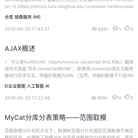
url -O https://mirrors.tuna.tsinghua.edu.cn/docker-ce/linux/stati
c/stable/x86_64/docker-${VERSION}.tgzmkdir -p /...
仓库
镜像服务 IMS
2019-09-20 17:43:21
999+
1
0
AJAX概述
1 什么是AJAXAJAX（Asynchronous Javascript And XML）翻译
成中文就是“异步Javascript和XML”。即使用Javascript语言与服务
器进行异步交互，传输的数据为XML（当然，传输的数据不只是XM
L）。AJAX还有一个最大的特点就是，当服务器响应时，不用刷新
EI企业智能
人工智能
AI
整个浏览器页面，而是可以局部刷新。这一特点给用户的感受是在
不知不觉中完成请求和响应过程。与...
2019-09-20 17:22:56
999+
0
0
MyCat分库分表策略——范围取模
范围取模分片的优点在于，既拥有范围分片的固定范围数据不做迁
移的优点，也拥有了取模分片对于热点数据均匀分布的优点。首先