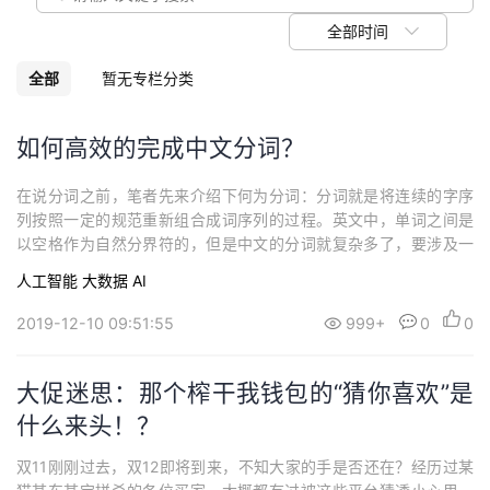
议
注
验
收
全部时间
藏
全部
暂无专栏分类
如何高效的完成中文分词？
在说分词之前，笔者先来介绍下何为分词：分词就是将连续的字序
列按照一定的规范重新组合成词序列的过程。英文中，单词之间是
以空格作为自然分界符的，但是中文的分词就复杂多了，要涉及一
些算法，对于初学者来说，还是有很多难度的。这里笔者只介绍一
人工智能
大数据
AI
种最简单的方式，有兴趣的朋友可以看下，直接上代码： python实
现方式# -*- coding: utf-8 -*-# flake8: noqa__author...
2019-12-10 09:51:55
999+
0
0
大促迷思：那个榨干我钱包的“猜你喜欢”是
什么来头！？
双11刚刚过去，双12即将到来，不知大家的手是否还在？经历过某