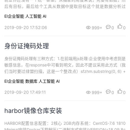
后有目标，最后给个工具从数据中提取目标这个就是数据分析过
程。但目前数据和目标都相对比较容易获取，但工具一直没有比较
EI企业智能
人工智能
AI
理想的工具。公司根据这种情况开发了一系列产品来缓解数据分析
的过程，其中免费的命令行工具为secsoso。它们在搜索的时候都用
2019-09-20 17:52:06
999+
0
0
了SPL (Search Process...
身份证掩码处理
身份证掩码处理有三种方式：1.在前端用js处理:企业使用中考虑到是
敏感信息，在response中可看到明文，因此不建议采用此方式（我
们当时要过绿盟扫描，这是一个整改点）sfzhm.substring(0, 6) +
"********" + sfzhm.substring(14)2.在后端用java处理String sfzh
EI企业智能
数据库
人工智能
AI
m = "122364599301119964";//数字6和4代表...
2019-09-20 17:49:11
999+
0
0
harbor镜像仓库安装
HARBOR配置信息配置：2核心 2GB内存系统：CentOS-7.6 1810
Minimal安装Docker下载解压(二进制方式安装)VERSION=18.09.8c