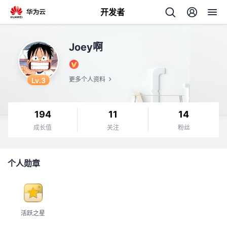
开发者
返
Joey啊
回
Lv.3
更多个人资料
194
11
14
个
成长值
关注
粉丝
我
人
个人勋章
我
的
主
我
的
开
页
活跃之星
我
的
开
发