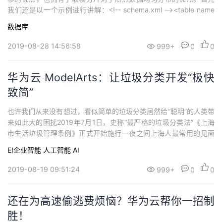
我们还是以一个示例进行讲解：<!-- schema.xml --><table name
="t_car" primaryKey="id" autoIncrement="true" dataNode="dn
数据库
1,dn2,dn3" rule="auto-sharding-rang-m...
2019-08-28 14:56:58
999+
0
0
华为云 ModelArts：让垃圾分类开发“极快
致简”
也许我们从来没有想过，看似简单的垃圾分类居然给“聪明”的人类带
来如此大的困扰2019年7月1日，史称“最严格的垃圾分类法”《上海
市生活垃圾管理条例》正式开始施行一夜之间上海人最常用的见面
语从“侬好”变成了“侬是什么垃圾？”虽然只有可回收物、有害垃圾、
EI企业智能
人工智能
AI
干垃圾和湿垃圾四种分类，但面对现实生活中“丰富多彩”的垃圾，市
民们还是被搞得“晕头转向”、“丈二和尚摸不着头脑”。该市民正在查
2019-08-19 09:51:24
999+
0
0
询垃圾如何分类有市...
还在为高速偷逃费烦恼？华为云帮你一招制
胜！