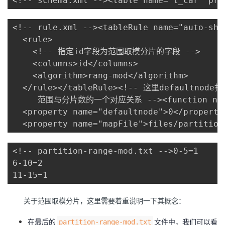
<!-- schema.xml --><table name="t_car" pri
者
<!-- rule.xml --><tableRule name="auto-shar
  <rule>

我
    <!-- 指定id字段为范围取模分片的字段 -->

    <columns>id</columns>

的
我
    <algorithm>rang-mod</algorithm>

  </rule></tableRule><!-- 这里defau
博
的
我
     范围与分片数的一个对应关系 --><function name="r
  <property name="defaultnode">0</property>
客
论
的
我
  <property name="mapFile">files/partition
坛
圈
的
我
<!-- partition-range-mod.txt -->0-5=1

6-10=2

子
直
的
我
11-15=1
我
播
活
的
关于范围取模分片，这里需要着重说明一下其概念：
我
动
关
的
在最后的
文件中，我们可以看到
partition-range-mod.txt