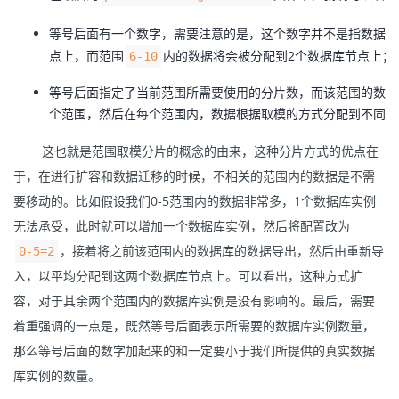
我
注
的
开
等号后面有一个数字，需要注意的是，这个数字并不是指数据库
点上，而范围
内的数据将会被分配到2个数据库节点上；
6-10
的
Programs
发
等号后面指定了当前范围所需要使用的分片数，而该范围的数据
支
者
个范围，然后在每个范围内，数据根据取模的方式分配到不同的
持
这也就是范围取模分片的概念的由来，这种分片方式的优点在
学
于，在进行扩容和数据迁移的时候，不相关的范围内的数据是不需
我
堂
要移动的。比如假设我们0-5范围内的数据非常多，1个数据库实例
无法承受，此时就可以增加一个数据库实例，然后将配置改为
的
我
我
，接着将之前该范围内的数据库的数据导出，然后由重新导
0-5=2
入，以平均分配到这两个数据库节点上。可以看出，这种方式扩
技
的
的
我
容，对于其余两个范围内的数据库实例是没有影响的。最后，需要
术
云
课
的
我
着重强调的一点是，既然等号后面表示所需要的数据库实例数量，
那么等号后面的数字加起来的和一定要小于我们所提供的真实数据
支
声
程
认
的
我
库实例的数量。