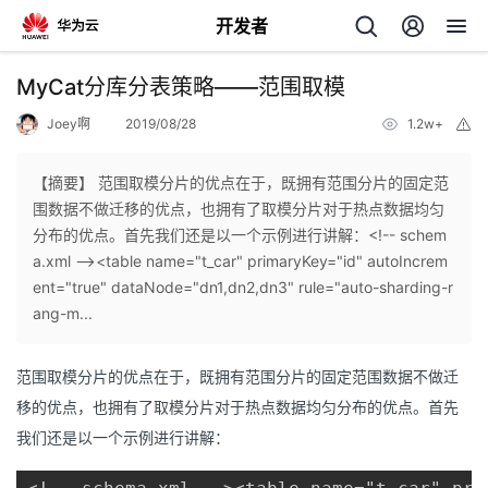
开发者
返
MyCat分库分表策略——范围取模
回
Joey啊
2019/08/28
1.2w+
举
报
【摘要】 范围取模分片的优点在于，既拥有范围分片的固定范
围数据不做迁移的优点，也拥有了取模分片对于热点数据均匀
分布的优点。首先我们还是以一个示例进行讲解：<!-- schem
个
a.xml --><table name="t_car" primaryKey="id" autoIncrem
ent="true" dataNode="dn1,dn2,dn3" rule="auto-sharding-r
我
人
ang-m...
的
主
范围取模分片的优点在于，既拥有范围分片的固定范围数据不做迁
移的优点，也拥有了取模分片对于热点数据均匀分布的优点。首先
开
页
我们还是以一个示例进行讲解：
发