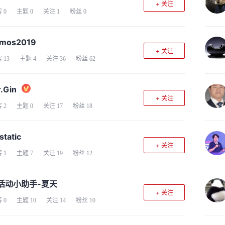
+ 关注
客
0
主题
0
关注
1
粉丝
0
xmos2019
+ 关注
客
13
主题
4
关注
36
粉丝
62
.Gin
+ 关注
客
2
主题
0
关注
17
粉丝
18
static
+ 关注
客
1
主题
7
关注
19
粉丝
12
I活动小助手-夏天
+ 关注
客
0
主题
10
关注
14
粉丝
10