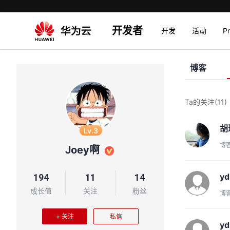
开发者
开发
活动
P
博客
Ta的关注
(11)
胡
Lv.3
博
Joey啊
y
194
11
14
成长值
关注
粉丝
博
+ 关注
私信
yd