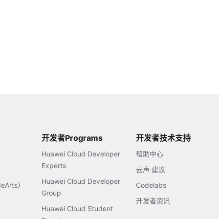
开发者Programs
开发者技术支持
Huawei Cloud Developer
帮助中心
Experts
云声·建议
Huawei Cloud Developer
Arts）
Codelabs
Group
开发者资讯
Huawei Cloud Student