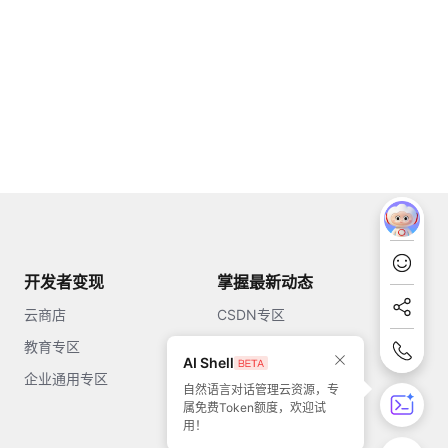
开发者变现
掌握最新动态
云商店
CSDN专区
教育专区
知乎
AI Shell
企业通用专区
开源中国
自然语言对话管理云资源，专
属免费Token额度，欢迎试
51CTO
用！
今日头条