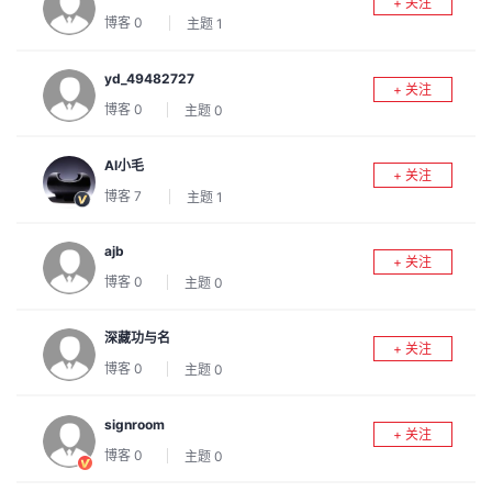
+ 关注
我
注
的
开
博客
0
主题
1
的
Programs
发
yd_49482727
+ 关注
博客
0
主题
0
支
者
AI小毛
+ 关注
持
学
博客
7
主题
1
我
堂
ajb
+ 关注
博客
0
主题
0
的
我
我
深藏功与名
技
的
的
我
+ 关注
博客
0
主题
0
术
云
课
的
我
signroom
+ 关注
支
声
程
认
的
我
博客
0
主题
0