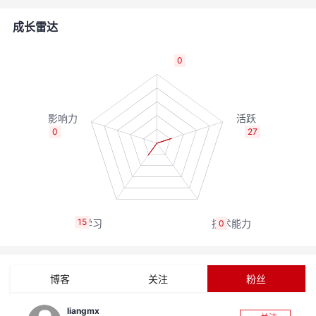
者
成长雷达
我
0
的
我
博
的
我
0
27
客
论
的
我
坛
圈
的
我
15
0
子
直
的
我
我
播
活
的
博客
关注
粉丝
我
动
关
的
liangmx