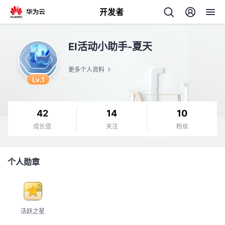
开发者
返
EI活动小助手-夏天
回
更多个人资料
Lv.1
42
14
10
个
成长值
关注
粉丝
我
人
个人勋章
的
主
开
页
活跃之星
发