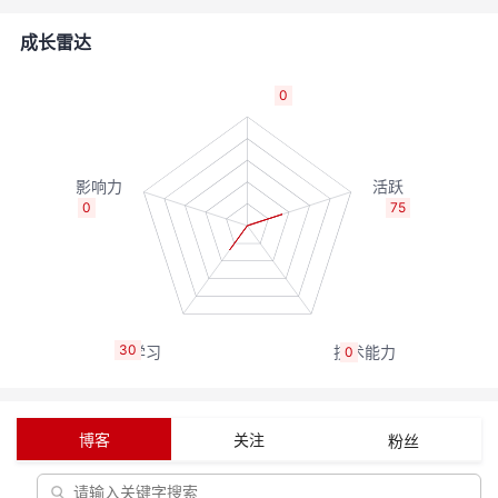
者
成长雷达
我
0
的
我
博
的
我
0
75
客
论
的
我
坛
圈
的
我
30
0
子
直
的
我
我
播
活
的
博客
关注
粉丝
我
动
关
的