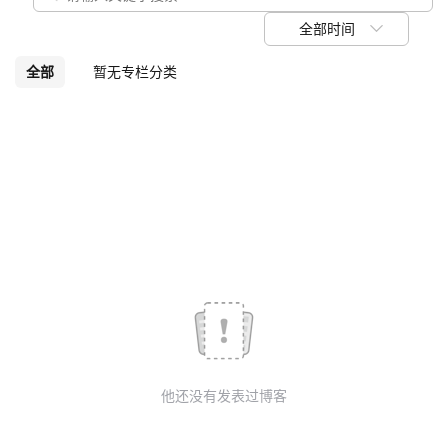
我
注
的
开
全部时间
的
Programs
发
全部
暂无专栏分类
支
者
持
学
我
堂
的
我
我
技
的
的
我
术
云
课
的
我
他还没有发表过博客
支
声
程
认
的
我