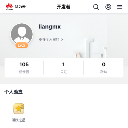
开发者
返
liangmx
回
更多个人资料
Lv.2
105
1
0
个
成长值
关注
粉丝
我
人
个人勋章
的
主
开
页
活跃之星
发