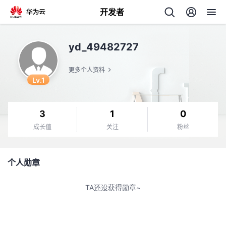
开发者
返
yd_49482727
回
更多个人资料
Lv.1
3
1
0
个
成长值
关注
粉丝
我
人
个人勋章
的
主
TA还没获得勋章~
开
页
发