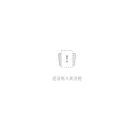
我
注
的
开
的
Programs
发
支
者
持
学
我
堂
还没有人关注他
的
我
我
技
的
的
我
术
云
课
的
我
支
声
程
认
的
我