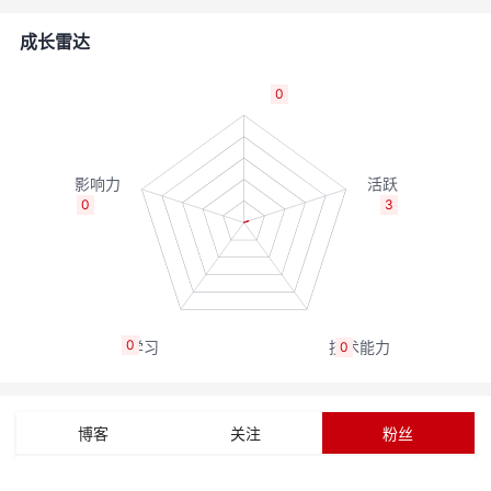
者
成长雷达
我
0
的
我
博
的
我
0
3
客
论
的
我
坛
圈
的
我
0
0
子
直
的
我
我
播
活
的
博客
关注
粉丝
我
动
关
的