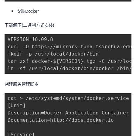
者
安装Docker
下载解压(二进制方式安装)
我
VERSION=18.09.8

的
我
curl -O https://mirrors.tuna.tsinghua.edu.
mkdir -p /usr/local/docker/bin

博
的
我
tar zxf docker-${VERSION}.tgz -C /usr/loca
ln -sf /usr/local/docker/bin/docker /bin/d
客
论
的
我
坛
圈
的
我
创建服务管理脚本
cat > /etc/systemd/system/docker.service <<
子
直
的
我
[Unit]

Description=Docker Application Container En
我
播
活
的
Documentation=http://docs.docker.io

我
动
关
的
[Service]
