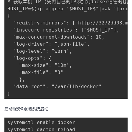
# 获取本机 IP (先将自己的IP添加到docker信任的仓库以免安装
持
建
证
实
的
HOST_IP=$(ip a|grep "$HOST_IF$"|awk '{pri
{

议
验
收
  "registry-mirrors": ["http://3272dd08.m.d
  "insecure-registries": ["$HOST_IP"],

藏
  "max-concurrent-downloads": 10,

  "log-driver": "json-file",

  "log-level": "warn",

  "log-opts": {

    "max-size": "10m",

    "max-file": "3"

    },

  "data-root": "/var/lib/docker"

}
启动服务&跟随系统启动
systemctl enable docker

systemctl daemon-reload
