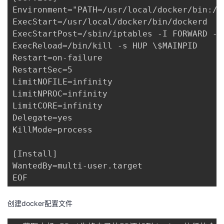
Environment="PATH=/usr/local/docker/bin:/b
我
注
的
开
ExecStart=/usr/local/docker/bin/dockerd

ExecStartPost=/sbin/iptables -I FORWARD -s
的
Programs
发
ExecReload=/bin/kill -s HUP \$MAINPID

Restart=on-failure

支
者
RestartSec=5

LimitNOFILE=infinity

持
学
LimitNPROC=infinity

LimitCORE=infinity

我
堂
Delegate=yes

KillMode=process

的
我
我
[Install]

技
的
的
我
WantedBy=multi-user.target

EOF
术
云
课
的
我
创建docker配置文件
支
声
程
认
的
我