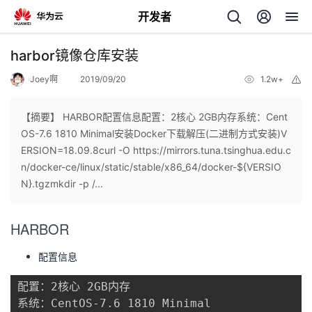
开发者
返
harbor镜像仓库安装
回
Joey啊
2019/09/20
1.2w+
举
报
【摘要】 HARBOR配置信息配置：2核心 2GB内存系统：Cent
OS-7.6 1810 Minimal安装Docker下载解压(二进制方式安装)V
ERSION=18.09.8curl -O https://mirrors.tuna.tsinghua.edu.c
个
n/docker-ce/linux/static/stable/x86_64/docker-${VERSIO
N}.tgzmkdir -p /...
我
人
HARBOR
的
主
配置信息
开
页
配置：2核心 2GB内存

发
系统：CentOS-7.6 1810 Minimal