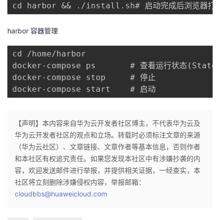
cd harbor && ./install.sh# 启动完成后浏览器打
harbor 容器管理
cd /home/harbor

docker-compose ps       # 查看运行状态(State:
docker-compose stop     # 停止

docker-compose start    # 启动
【声明】本内容来自华为云开发者社区博主，不代表华为云及
华为云开发者社区的观点和立场。转载时必须标注文章的来源
（华为云社区）、文章链接、文章作者等基本信息，否则作者
和本社区有权追究责任。如果您发现本社区中有涉嫌抄袭的内
容，欢迎发送邮件进行举报，并提供相关证据，一经查实，本
社区将立刻删除涉嫌侵权内容，举报邮箱：
cloudbbs@huaweicloud.com