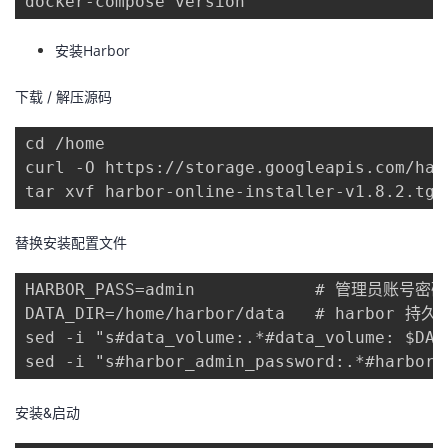
docker-compose version
安装Harbor
下载 / 解压源码
cd /home

curl -O https://storage.googleapis.com/har
tar xvf harbor-online-installer-v1.8.2.tgz
替换安装配置文件
HARBOR_PASS=admin            # 管理员账号密码(
DATA_DIR=/home/harbor/data   # harbor 持
sed -i "s#data_volume:.*#data_volume: $DAT
sed -i "s#harbor_admin_password:.*#harbor_
安装&启动