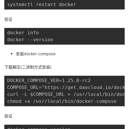
systemctl restart docker
验证
docker info

docker --version
安装docker-compose
下载解压(二进制方式安装)
DOCKER_COMPOSE_VER=1.25.0-rc2

COMPOSE_URL="https://get.daocloud.io/docke
curl -L $COMPOSE_URL > /usr/local/bin/dock
chmod +x /usr/local/bin/docker-compose
验证