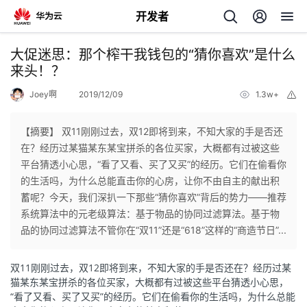
开发者
返
大促迷思：那个榨干我钱包的“猜你喜欢”是什么
回
来头！？
Joey啊
2019/12/09
1.3w+
举
报
【摘要】 双11刚刚过去，双12即将到来，不知大家的手是否还
在？经历过某猫某东某宝拼杀的各位买家，大概都有过被这些
个
平台猜透小心思，“看了又看、买了又买”的经历。它们在偷看你
的生活吗，为什么总能直击你的心房，让你不由自主的献出积
我
人
蓄呢？今天，我们深扒一下那些“猜你喜欢”背后的势力——推荐
系统算法中的元老级算法：基于物品的协同过滤算法。基于物
我
的
主
品的协同过滤算法不管你在“双11”还是“618”这样的“商造节日”...
我
的
开
页
双11刚刚过去，双12即将到来，不知大家的手是否还在？经历过某
猫某东某宝拼杀的各位买家，大概都有过被这些平台猜透小心思，
我
的
“看了又看、买了又买”的经历。它们在偷看你的生活吗，为什么总能
开
发