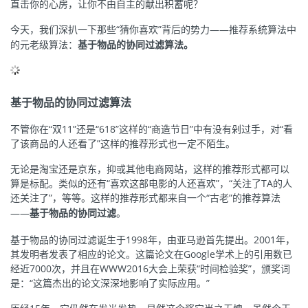
直击你的心房，让你不由自主的献出积蓄呢？
的
Programs
发
者
今天，我们深扒一下那些“猜你喜欢”背后的势力——推荐系统算法中
的元老级算法：
基于物品的协同过滤算法。
支
者
我
持
学
的
我
基于物品的协同过滤算法
我
堂
博
的
我
不管你在“双11”还是“618”这样的“商造节日”中有没有剁过手，对“看
了该商品的人还看了”这样的推荐形式也一定不陌生。
的
我
客
论
的
我
我
无论是淘宝还是京东，抑或其他电商网站，这样的推荐形式都可以
算是标配。类似的还有“喜欢这部电影的人还喜欢”，“关注了TA的人
技
的
坛
圈
的
我
的
我
还关注了”，等等。这样的推荐形式都来自一个“古老”的推荐算法
——
基于物品的协同过滤
。
术
云
子
直
的
我
课
的
我
基于物品的协同过滤诞生于1998年，由亚马逊首先提出。2001年，
其发明者发表了相应的论文。这篇论文在Google学术上的引用数已
支
声
播
活
的
程
认
的
我
经近7000次，并且在WWW2016大会上荣获“时间检验奖”，颁奖词
是：“这篇杰出的论文深深地影响了实际应用。”
持
建
动
关
证
实
的