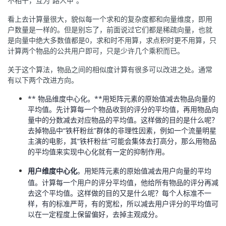
不相干，互为“路人甲”。
看上去计算量很大，貌似每一个求和的复杂度都和向量维度，即用
户数量是一样的。但是别忘了，前面说过它们都是稀疏向量，也就
是向量中绝大多数值都是0，求和时不用算，求点积时更不用算，只
计算两个物品的公共用户即可，只是少许几个乘积而已。
关于这个算法，物品之间的相似度计算有很多可以改进之处。通常
有以下两个改进方向。
** 物品维度中心化。**用矩阵元素的原始值减去物品向量的
平均值。先计算每一个物品收到的评分的平均值，再用物品向
量中的分数减去对应物品的平均值。这样做的目的是什么呢？
去掉物品中“铁杆粉丝”群体的非理性因素，例如一个流量明星
主演的电影，其“铁杆粉丝”可能会集体去打高分，那么用物品
的平均值来实现中心化就有一定的抑制作用。
用户维度中心化
。用矩阵元素的原始值减去用户向量的平均
值。计算每一个用户的评分平均值，他给所有物品的评分再减
去这个平均值。这样做的目的又是什么呢？每个人标准不一
样，有的标准严苛，有的宽松，所以减去用户评分的平均值可
以在一定程度上保留偏好，去掉主观成分。