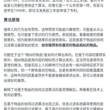
历经15年，它仍然在发光发热，显然这个奖它当之无愧。虽然今天
议
注
各家公司都在使用这个算法，好像它是一个公共资源一样，但亚马
验
收
逊早在1998年，即论文发表前三年就申请了专利。
藏
算法原理
通常人的行为会有惯性，这种惯性可能是兴趣使然，可能是从众心
理使然，也可能是下意识的行为使然。表现就是，看着碗里的想着
锅里的，因为碗里的和锅里的总是很类似。这就是基于物品的协同
过滤算法最原始的想法：
给你推荐和你喜欢的物品相似的物品。
问题在于这个“相似的物品”是如何计算出来的。在基于内容的推荐系
统中，相似物品是用内容的相似性计算出来的，这当然也是很符合
直觉的做法。但是实际上人的群体行为还会有一些内容特征抓不到
的相似性，同一个群体喜欢的物品，总是有某种共同的因素蕴藏其
中，这种共同的因素虽然并不能被准确地表述出来，但可以用来做
出很好的推荐。
解释了对基于物品的协同过滤算法的直觉理解后，再看看在技术上
有何必要性。
在基于物品的协同过滤算法出现之前，信息过滤系统最常使用的是
基于用户的协同过滤算法。基于用户的协同过滤算法首先计算相似