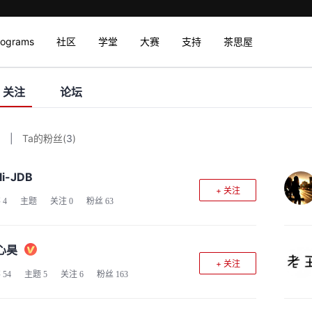
rograms
社区
学堂
大赛
支持
茶思屋
关注
论坛
|
Ta的粉丝
(
3
)
li-JDB
+ 关注
客
4
主题
关注
0
粉丝
63
心昊
+ 关注
客
54
主题
5
关注
6
粉丝
163