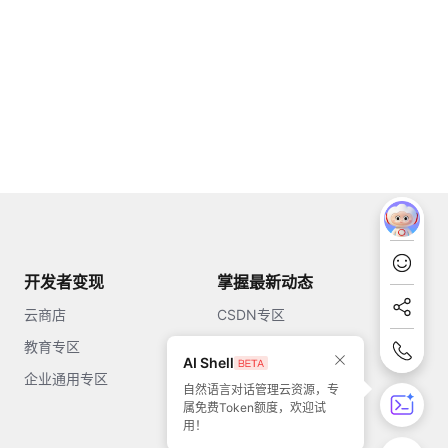
开发者变现
掌握最新动态
云商店
CSDN专区
教育专区
知乎
AI Shell
企业通用专区
开源中国
自然语言对话管理云资源，专
属免费Token额度，欢迎试
51CTO
用！
今日头条