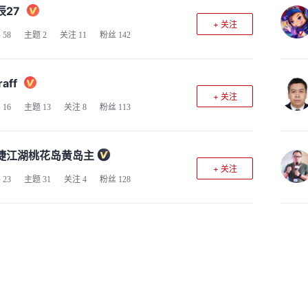
辰27
+ 关注
客
58
主题
2
关注
11
粉丝
142
raff
+ 关注
客
16
主题
13
关注
8
粉丝
113
捷江湖桃花岛黄岛主
+ 关注
客
23
主题
31
关注
4
粉丝
128