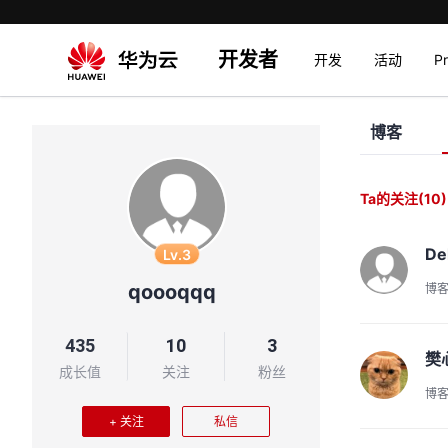
开发者
开发
活动
P
博客
Ta的关注
(10)
De
Lv.3
qoooqqq
博
435
10
3
樊
成长值
关注
粉丝
博
+ 关注
私信