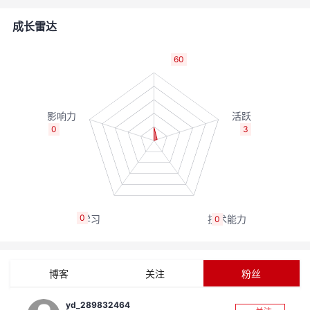
者
成长雷达
我
60
的
我
博
的
我
0
3
客
论
的
我
坛
圈
的
我
0
0
子
直
的
我
我
播
活
的
博客
关注
粉丝
我
动
关
的
yd_289832464