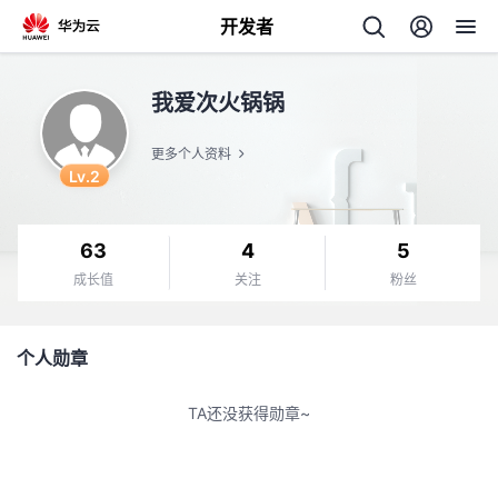
开发者
返
我爱次火锅锅
回
更多个人资料
Lv.2
63
4
5
个
成长值
关注
粉丝
我
人
个人勋章
的
主
TA还没获得勋章~
开
页
发