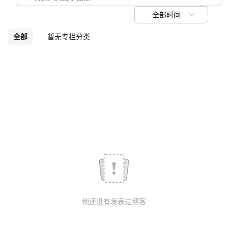
我
注
的
开
全部时间
的
Programs
发
全部
暂无专栏分类
支
者
持
学
我
堂
的
我
我
技
的
的
我
术
云
课
的
我
他还没有发表过博客
支
声
程
认
的
我