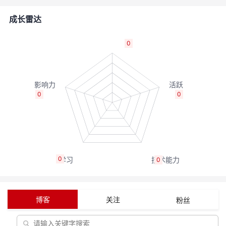
者
成长雷达
我
0
的
我
博
的
我
0
0
客
论
的
我
坛
圈
的
我
0
0
子
直
的
我
我
播
活
的
博客
关注
粉丝
我
动
关
的