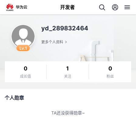
开发者
返
yd_289832464
回
更多个人资料
Lv.1
0
1
0
个
成长值
关注
粉丝
我
人
个人勋章
的
主
TA还没获得勋章~
开
页
发