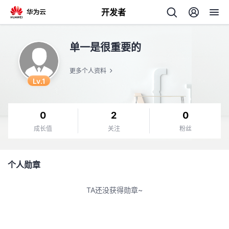
开发者
返
单一是很重要的
回
更多个人资料
Lv.1
0
2
0
个
成长值
关注
粉丝
我
人
个人勋章
我
的
主
TA还没获得勋章~
我
的
开
页
我
的
开
发