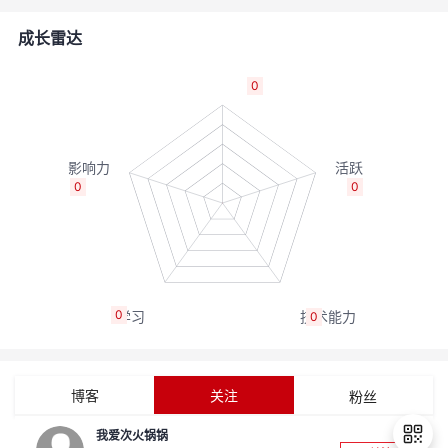
的
Programs
发
者
成长雷达
支
者
我
0
持
学
的
我
我
堂
博
的
我
0
0
的
我
客
论
的
我
我
技
的
坛
圈
的
我
的
我
0
0
术
云
子
直
的
我
课
的
我
支
声
播
活
的
程
认
的
我
博客
关注
粉丝
持
建
动
关
证
实
的
我爱次火锅锅