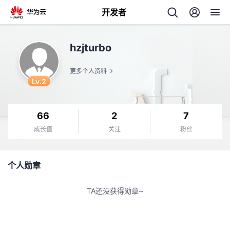
开发者
返
hzjturbo
回
更多个人资料
Lv.2
66
2
7
个
成长值
关注
粉丝
我
人
个人勋章
我
的
主
TA还没获得勋章~
我
的
开
页
我
的
开
发