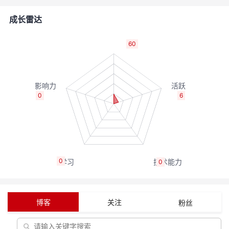
的
Programs
发
者
成长雷达
支
者
我
60
持
学
的
我
我
堂
博
的
我
0
6
的
我
客
论
的
我
我
技
的
坛
圈
的
我
的
我
0
0
术
云
子
直
的
我
课
的
我
支
声
播
活
的
程
认
的
我
博客
关注
粉丝
持
建
动
关
证
实
的