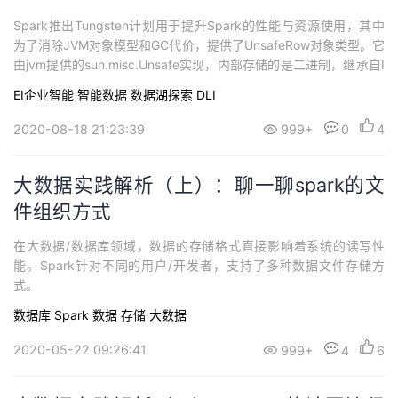
Spark推出Tungsten计划用于提升Spark的性能与资源使用，其中
为了消除JVM对象模型和GC代价，提供了UnsafeRow对象类型。它
由jvm提供的sun.misc.Unsafe实现，内部存储的是二进制，继承自I
nternalRow，是SparkSQL中的中间算子的处理和输出数据类型。
EI企业智能
智能数据
数据湖探索 DLI
正是由于UnsafeRow的特殊性，我们发现在某些情况下可能会无法
正确序列/持久化该类型，产生数据...
2020-08-18 21:23:39
999+
0
4
大数据实践解析（上）：聊一聊spark的文
件组织方式
在大数据/数据库领域，数据的存储格式直接影响着系统的读写性
能。Spark针对不同的用户/开发者，支持了多种数据文件存储方
式。
数据库
Spark
数据
存储
大数据
2020-05-22 09:26:41
999+
4
6