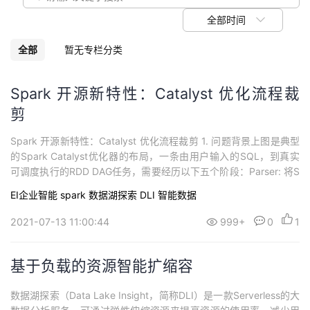
议
注
验
收
全部时间
藏
全部
暂无专栏分类
Spark 开源新特性：Catalyst 优化流程裁
剪
Spark 开源新特性：Catalyst 优化流程裁剪 1. 问题背景上图是典型
的Spark Catalyst优化器的布局，一条由用户输入的SQL，到真实
可调度执行的RDD DAG任务，需要经历以下五个阶段：Parser: 将S
QL解析成相应的抽象语法树(AST)，spark也称为 Unresolved Logi
EI企业智能
spark
数据湖探索 DLI
智能数据
cal Plan；Analyzer: 通过查找Metadata的Catalog...
2021-07-13 11:00:44
999+
0
1
基于负载的资源智能扩缩容
数据湖探索（Data Lake Insight，简称DLI）是一款Serverless的大