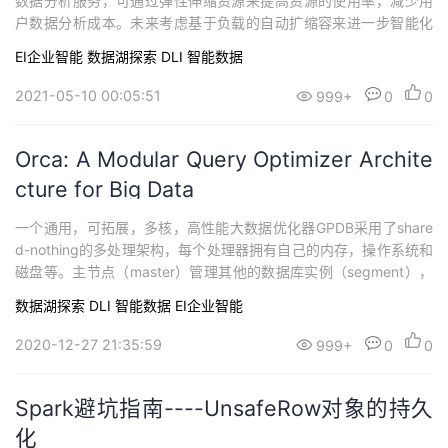
数据分析服务，可通过弹性伸缩资源来提高资源的使用率，减少用
户数据分析成本。未来考虑基于负载的自动扩缩容来进一步智能化
地管理用户的资源，提供更高的性价比服务。基于此背景，本博文
EI企业智能
数据湖探索 DLI
智能数据
简单介绍了微软发表在SIGMOD'16的一篇关于资源动态按需调整的
论文，Automated Demand-driven Resou...
2021-05-10 00:05:51
999+
0
0
Orca: A Modular Query Optimizer Archite
cture for Big Data
一个通用，可拓展，多核，高性能大数据优化器GPDB采用了share
d-nothing的多处理架构，每个处理器拥有自己的内存，操作系统和
磁盘等。主节点（master）管理其他的数据库实例（segment），
数据在节点的分布可以是hashed，replicated，singleton等。ORC
数据湖探索 DLI
智能数据
EI企业智能
A基于Cascades优化流程（top-down)，并且可以作为其他存储系
统的独立优化器模块；提供了一种...
2020-12-27 21:35:59
999+
0
0
Spark避坑指南----UnsafeRow对象的持久
化