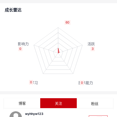
者
成长雷达
我
60
的
我
博
的
我
0
3
客
论
的
我
坛
圈
的
我
0
0
子
直
的
我
我
播
活
的
博客
关注
粉丝
我
动
关
的
wyhhyw123