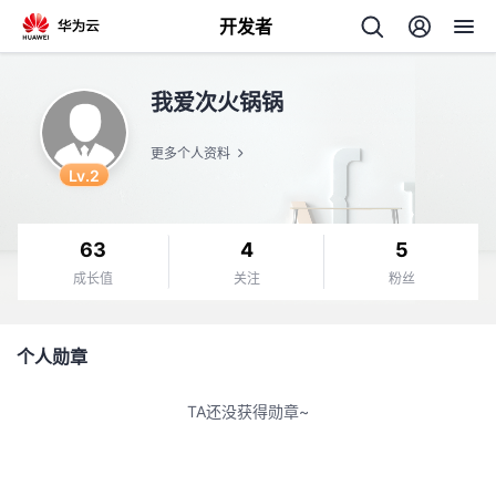
开发者
返
我爱次火锅锅
回
更多个人资料
Lv.2
63
4
5
个
成长值
关注
粉丝
我
人
个人勋章
的
主
TA还没获得勋章~
开
页
发