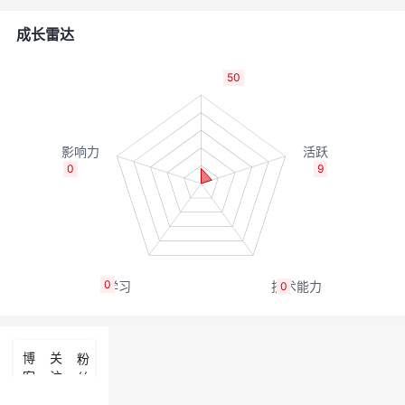
的
Programs
发
者
成长雷达
支
者
我
50
持
学
的
我
我
堂
博
的
我
0
9
的
我
客
论
的
我
我
技
的
坛
圈
的
我
的
我
0
0
术
云
子
直
的
我
课
的
我
支
声
播
活
的
程
认
的
我
博
关
粉
客
注
丝
持
建
动
关
证
实
的