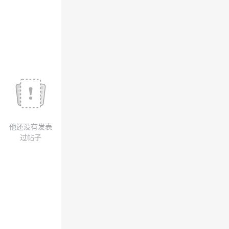
议
注
验
收
藏
他还没有发表
过帖子