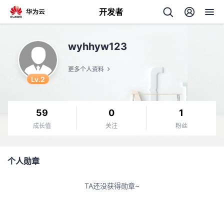
开发者
返
wyhhyw123
回
更多个人资料
Lv.2
59
0
1
个
成长值
关注
粉丝
我
人
个人勋章
我
的
主
TA还没获得勋章~
我
的
开
页
我
的
开
发