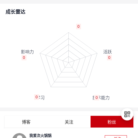
者
成长雷达
我
0
的
我
博
的
我
0
0
客
论
的
我
坛
圈
的
我
0
0
子
直
的
我
我
播
活
的
博客
关注
粉丝
我
动
关
的
我爱次火锅锅