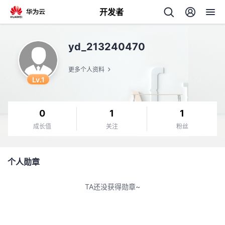
开发者
返
yd_213240470
回
更多个人资料
Lv.1
0
1
1
个
成长值
关注
粉丝
我
人
个人勋章
的
主
TA还没获得勋章~
开
页
发