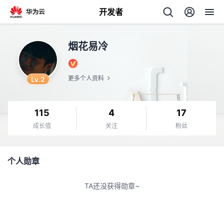
开发者
返
烟花易冷
回
Lv.2
更多个人资料
115
4
17
个
成长值
关注
粉丝
我
人
个人勋章
我
的
主
TA还没获得勋章~
我
的
开
页
我
的
开
发