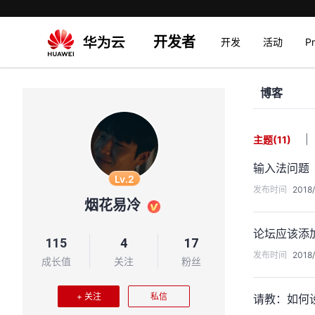
开发者
开发
活动
P
博客
|
主题
(11)
输入法问题
Lv.2
发布时间
2018/
烟花易冷
论坛应该添
115
4
17
发布时间
2018/
成长值
关注
粉丝
+ 关注
私信
请教：如何设