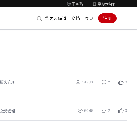
中国站
华为云App
华为云码道
文档
登录
注册
14833
2
0
版务管理
6045
2
0
版务管理