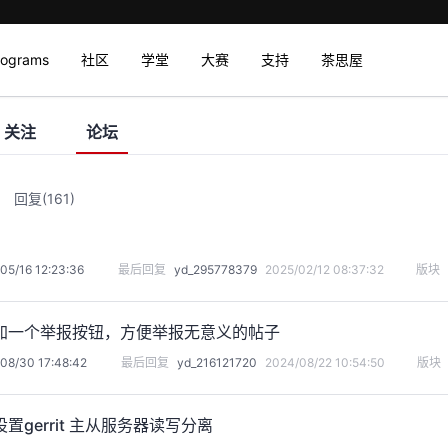
rograms
社区
学堂
大赛
支持
茶思屋
关注
论坛
回复
(161)
05/16 12:23:36
最后回复
yd_295778379
2025/02/12 08:37:32
版块
加一个举报按钮，方便举报无意义的帖子
08/30 17:48:42
最后回复
yd_216121720
2024/08/22 10:54:50
版块
置gerrit 主从服务器读写分离