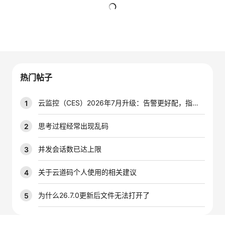
者
暂无回复
我
的
我
热门帖子
博
的
我
云监控（CES）2026年7月升级：告警更好配，指标更好查，插件更好装
1
客
论
的
我
思考过程经常出现乱码
2
坛
圈
的
我
并发会话数已达上限
3
子
直
的
我
关于云道码个人使用的相关建议
4
我
播
活
的
为什么26.7.0更新后文件无法打开了
5
我
动
关
的