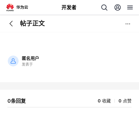
开发者
帖子正文
返
回
匿名用户
发表于
加
载
个
失
败
我
人
0条回复
0
收藏
0
点赞
的
主
开
页
发