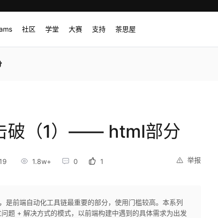
rams
社区
学堂
大赛
支持
茶思屋
分
个击破（1）—— html部分
举报
19
1.8w+
0
1
工具，是前端自动化工具链最重要的部分，使用门槛较高。本系列
问题 + 解决方式的模式，以前端构建中遇到的具体需求为出发