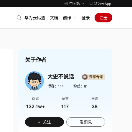
中国站
华为云App
华为云码道
文档
创作
登录
注册
关于作者
大史不说话
博客：
114
粉丝：
81
阅读
获赞
评论
132.1w+
117
38
+ 关注
发消息