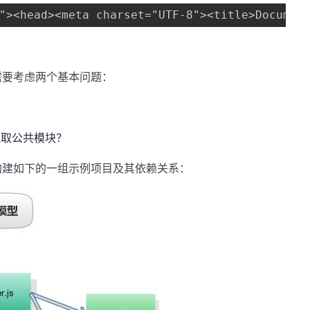
"><head><meta charset="UTF-8"><title>Documen
需要考虑两个基本问题：
提取公共模块？
构建如下的一组示例项目及其依赖关系：