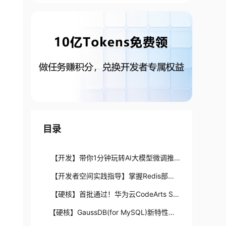
目录
【开发】带你1分钟玩转AI大模型微调推
理，更有限时福利等你领
【开发者空间实践指导】掌握Redis部
署，轻松实现电商平台秒杀抢购！
【硬核】首批通过！华为云CodeArts Sn
ap获可信AI智能编码工具评估最高级
【硬核】GaussDB(for MySQL)新特性解