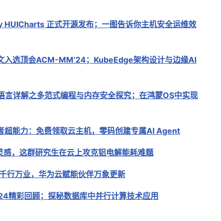
iny HUICharts 正式开源发布；一图告诉你主机安全运维效
入选顶会ACM-MM’24；KubeEdge架构设计与边缘AI
语言详解之多范式编程与内存安全探究；在鸿蒙OS中实现
超能力：免费领取云主机，零码创建专属AI Agent
灵感，这群研究生在云上攻克铝电解能耗难题
塑千行万业，华为云赋能伙伴万象更新
2024精彩回顾；探秘数据库中并行计算技术应用