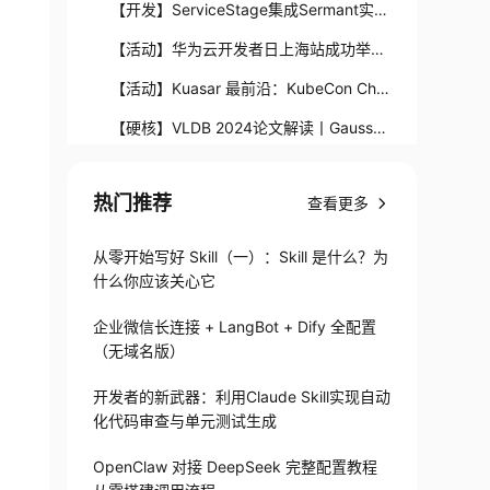
读：冷热存储分离
【开发】ServiceStage集成Sermant实现
应用的优雅上下线
【活动】华为云开发者日上海站成功举
办，领取一人一台云主机
【活动】Kuasar 最前沿：KubeCon Chin
a 2024 精彩回顾
【硬核】VLDB 2024论文解读丨GaussD
B：计算-内存-存储三层池化解耦的多主云
【开发】基于ModeArts新版自动学习美食
原生数据库
热门推荐
分类
查看更多
【玩转华为云】采用华为云Flexus云服务
器X实例搭建RTSP服务器
往期回顾：
从零开始写好 Skill（一）：Skill 是什么？为
什么你应该关心它
企业微信长连接 + LangBot + Dify 全配置
（无域名版）
开发者的新武器：利用Claude Skill实现自动
化代码审查与单元测试生成
OpenClaw 对接 DeepSeek 完整配置教程