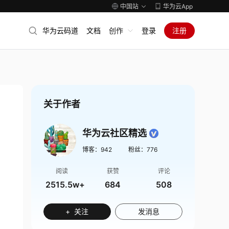
中国站
华为云App
华为云码道
文档
创作
登录
注册
关于作者
华为云社区精选
博客：
942
粉丝：
776
阅读
获赞
评论
2515.5w+
684
508
+ 关注
发消息