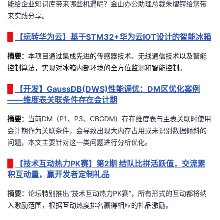
能给企业知识库带来哪些机遇呢？金山办公助理总裁朱熠锷给您带
持
建
证
实
的
来实践分享。
议
验
收
【玩转华为云】基于STM32+华为云IOT设计的智能冰箱
藏
摘要
：
本项目通过集成先进的传感器技术、无线通信技术以及智能
控制算法，实现对冰箱内部环境的全方位监测和智能控制。
【开发】GaussDB(DWS)性能调优：DM区优化案例
——维度表关联条件存在会计期
摘要
：
当前DM（P1、P3、CBGDM）存在维度表与主表关联时使用
会计期作为关联条件，会导致出现大内存占用或未识别数据倾斜的
问题，本文主要针对这一类问题进行分析优化。
【技术互动热力PK赛】第2期 结队比拼活跃值，交流累
积互动量，赢开发者定制礼品
摘要：
论坛特别推出“技术互动热力PK赛”，所有形式的互动都将纳
入激励范围，根据互动热度排名赢得相应的礼品激励。