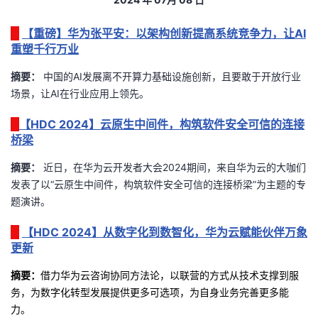
者
【重磅】华为张平安：以架构创新提高系统竞争力，让AI
重塑千行万业
我
摘要：
中国的AI发展离不开算力基础设施创新，且要敢于开放行业
场景，让AI在行业应用上领先。
的
我
【HDC 2024】云原生中间件，构筑软件安全可信的连接
博
的
我
桥梁
客
论
的
我
摘要：
近日，在华为云开发者大会2024期间，来自华为云的大咖们
发表了以“云原生中间件，构筑软件安全可信的连接桥梁”为主题的专
坛
圈
的
我
题演讲。
子
直
的
我
【HDC 2024】从数字化到数智化，华为云赋能伙伴万象
更新
我
播
活
的
摘要：
借力华为云咨询协同方法论，以联营的方式从技术支撑到服
务，为数字化转型发展提供更多可选项，为自身业务完善更多能
我
动
关
的
力。