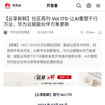
开发者
返
【云享新鲜】社区周刊·Vol.170-让AI重塑千行
回
万业，华为云赋能伙伴万象更新
华为云社区精选
2024/07/08
25.8w+
举
报
【摘要】 HDC 2024分论坛精彩回顾；解读云原生中间件，构
筑软件安全可信；从数字化到数智化，华为云赋能伙伴万象更
个
新；赋能云场景下DTSE服务各类开发者的案例分享；AI大模型
时代给企业知识库带来哪些机遇和挑战
我
人
的
主
开
页
【云享新鲜】周刊
·Vol.170
发
2024
年
07
月 08
日