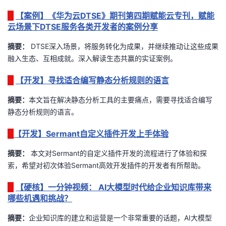
我
注
的
开
【案例】《华为云DTSE》期刊第四期赋能云专刊，赋能
云场景下DTSE服务各类开发者的案例分享
的
Programs
发
摘要：
DTSE深入场景，将服务转化为成果，并继续推动让这些成果
融入生态、互相成就。深入解读生态共赢的实证案例。
支
者
【开发】寻找适合编写静态分析规则的语言
持
学
摘要：
本文旨在解决静态分析工具的主要痛点，需要寻找适合编写
我
堂
静态分析规则的语言。
【开发】Sermant自定义插件开发上手体验
的
我
我
摘要：
本文对Sermant的自定义插件开发的流程进行了体验和探
技
的
的
我
索，希望对初次体验Sermant高效开发插件的开发者有所帮助。
术
云
课
的
我
【硬核】一分钟视频： AI大模型时代给企业知识库带来
哪些机遇和挑战？
支
声
程
认
的
我
摘要：
企业知识库的建立和运营是一个非常重要的话题，AI大模型