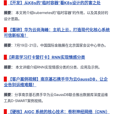
【开发】从K8s的“临时容器”看K8s设计的厉害之处
我
注
的
开
摘要：
本文将介绍kubernetes的“临时容器”的作用，以及其良好的
的
Programs
发
设计思路。
【重磅】华为云尚海峰：主机上云，打造现代化核心系统
支
者
可信新标准！
持
学
摘要
：7月19日-21日，中国国际金融展在北京国家会议中心举办。
我
堂
【昇思学习打卡营打卡】RNN实现情感分类
摘要：
本文详细介绍RNN实现情感分类的分类、应用及示例
。
的
我
我
【客户案例视频】南京基石携手华为云GaussDB，让企
技
的
的
我
业告别运维难题！
术
云
课
的
我
摘要：
分享南京基石携手华为云GaussDB联合推出数据库深度运维
工具D-SMART案例视频。
支
声
程
认
的
我
【硬核】AIGC 系统的核心技术：卷积神经网络（CNN）