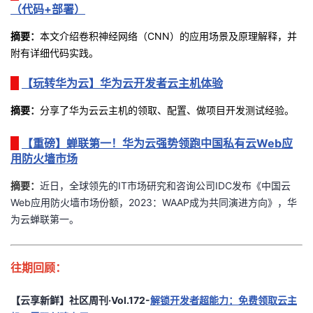
持
建
（代码+部署）
证
实
的
摘要
：
本文介绍卷积神经网络（CNN）的应用场景及原理解释，并
议
验
收
附有详细代码实践。
藏
【玩转华为云】华为云开发者云主机体验
摘要
：
分享了华为云云主机的领取、配置、做项目开发测试经验。
【重磅】蝉联第一！华为云强势领跑中国私有云Web应
用防火墙市场
摘要：
近日，全球领先的IT市场研究和咨询公司IDC发布《中国云
Web应用防火墙市场份额，2023：WAAP成为共同演进方向》，华
为云蝉联第一。
往期回顾：
【云享新鲜】社区周刊·Vol.172-
解锁开发者超能力：免费领取云主