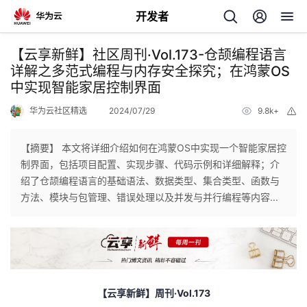
开发者
返
【云享新鲜】社区周刊·Vol.173-仓颉编程语言
回
详解之多范式编程与内存安全探究；在鸿蒙OS
中实现智能家居控制界面
华为云社区精选
2024/07/29
9.8k+
举
报
【摘要】 本文将详细介绍如何在鸿蒙OS中实现一个智能家居控
个
制界面，包括项目配置、实现步骤、代码示例和详细解释；介
绍了仓颉编程语言的基础语法、数据类型、集合类型、函数与
我
人
方法、模块与包管理、错误处理以及并发与并行编程等内容...
的
主
开
页
【云享新鲜】周刊
·Vol.173
发