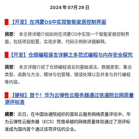
2024
年
07
月 29
日
者
【开发】在鸿蒙OS中实现智能家居控制界面
我
摘要：
本文将详细介绍如何在鸿蒙OS中实现一个智能家居控制界
的
我
面，包括项目配置、实现步骤、代码示例和详细解释。
【开发】仓颉编程语言详解之多范式编程与内存安全探究
博
的
我
摘要：
本文详细介绍了仓颉编程语言的基础语法、数据类型、集合
客
论
的
我
类型、函数与方法、模块与包管理、错误处理以及并发与并行编程
等内容。
坛
圈
的
我
【硬核】首个！华为云弹性云服务器通过信通院云网质量
子
直
的
我
测评标准
摘要：
近日，在中国信通院组织的首轮云服务网络质量评估中，华
我
播
活
的
为云弹性云服务器（ECS）凭借卓越的网络质量体验通过了测评标
准成为国内首个通过该项评估的企业。
我
动
关
的