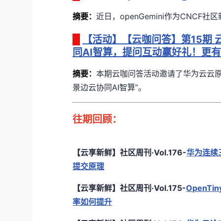
摘要
：
近日，
openGemini作为CN
【活动】【云咖问答】第15期 云
同AI智算，提问互动赢好礼！更
摘要
：
本期云咖问答活动邀请了华为云云原生
景边云协同AI智算”。
往期回顾：
【云享新鲜】社区周刊·Vol.176-
华为连续三
提交原理
【云享新鲜】社区周刊·Vol.175-
OpenT
率如何提升