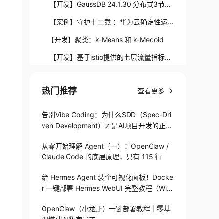
巧01——流水优化
【开发】GaussDB 24.1.30 分布式3节点
命令行方式部署
【案例】守护十二载 ：华为云确定性运维
与安全助力克拉玛依韧性发展
【开发】聚类：k-Means 和 k-Medoid
【开发】基于istio提供的七层流量指标实
现应用自动弹性伸缩
【分享】openGemini@KubeCon China
热门推荐
大会演讲精彩回顾
查看更多
【活动】【云咖问答】第15期 云原生专
家online! 赋能多领域、多场景边云协同AI智
往期回顾：
告别Vibe Coding：为什么SDD（Spec-Dri
算，提问互动赢好礼！更有全套能量包课程
ven Development）才是AI项目开发的正确
打开方式
补给！
从零开始理解 Agent（一）：OpenClaw /
Claude Code 的底层原理，只有 115 行
给 Hermes Agent 装个可视化面板！Docke
r 一键部署 Hermes WebUI 完整教程（Win
+Linux）
OpenClaw（小龙虾）一键部署教程｜零基