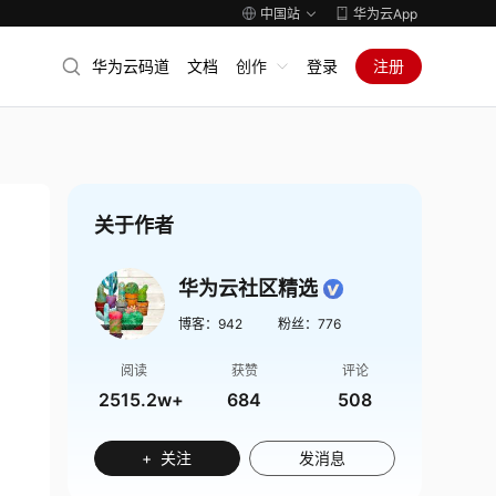
中国站
华为云App
华为云码道
文档
创作
登录
注册
关于作者
华为云社区精选
博客：
942
粉丝：
776
阅读
获赞
评论
2515.2w+
684
508
+ 关注
发消息