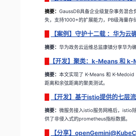
摘要
：
GaussDB具备企业级复杂事务混
失，支持1000+的扩展能力，PB级海量存
【案例】守护十二载 ：华为云
摘要：
华为政务云运维总监康镇分享华为
【开发】聚类：k-Means 和 k-M
摘要：
本文实现了 K-Means 和 K-Me
距离和余弦距离的聚类测试
。
【开发】基于istio提供的七
摘要：
微服务接入istio服务网格后，is
供了非侵入式的prometheus指标数据。
【分享】openGemini@Kube