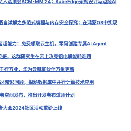
入选顶会ACM-MM’24；KubeEdge架构设计与边缘AI
语言详解之多范式编程与内存安全探究；在鸿蒙OS中实现
超能力：免费领取云主机，零码创建专属AI Agent
灵感，这群研究生在云上攻克铝电解能耗难题
塑千行万业，华为云赋能伙伴万象更新
2024精彩回顾；探秘数据库中并行计算技术应用
者空间发布，推出开发者布道师计划
者大会2024社区活动重磅上线