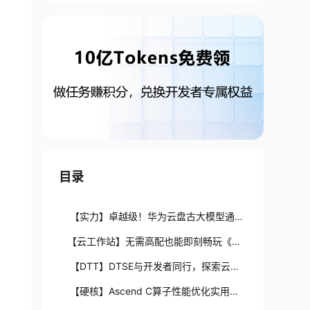
目录
【实力】卓越级！华为云盘古大模型通过
信通院政务大模型评估
【云工作站】无需高配也能即刻畅玩《黑
神话：悟空》
【DTT】DTSE与开发者同行，探索云原
生实践，共筑高效云优化之路
【硬核】Ascend C算子性能优化实用技