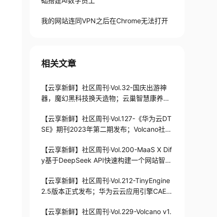
础搭建AI数字员工
我的网站连同VPN之后在Chrome无法打开
相关文章
【云享新鲜】社区周刊·Vol.32-国庆出游神
器，魔幻黑科技换天造物；云巢智慧康养加
速器助力ISV抢占万亿养老市场
【云享新鲜】社区周刊·Vol.127-《华为云DT
SE》期刊2023年第二期发布；Volcano社区
v1.8.0版本正式发布
【云享新鲜】社区周刊·Vol.200-MaaS X Dif
y基于DeepSeek API快速构建一个网站智能
客服
【云享新鲜】社区周刊·Vol.212-TinyEngine
2.5版本正式发布；华为云云应用引擎CAE快
速部署Dify指南
【云享新鲜】社区周刊·Vol.229-Volcano v1.