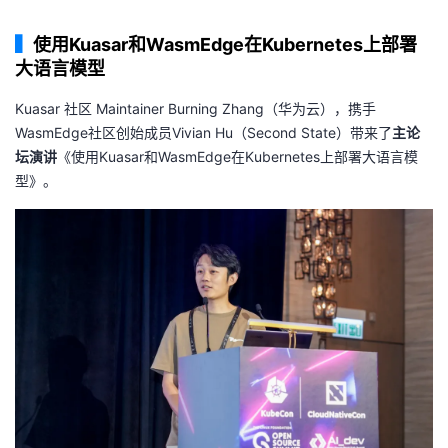
我
注
的
开
▍
使用Kuasar和WasmEdge在Kubernetes上部署
大语言模型
的
Programs
发
Kuasar 社区 Maintainer Burning Zhang（华为云），携手
支
者
WasmEdge社区创始成员Vivian Hu（Second State）带来了
主论
坛演讲
《使用Kuasar和WasmEdge在Kubernetes上部署大语言模
持
学
型》。
我
堂
的
我
我
技
的
的
我
术
云
课
的
我
支
声
程
认
的
我