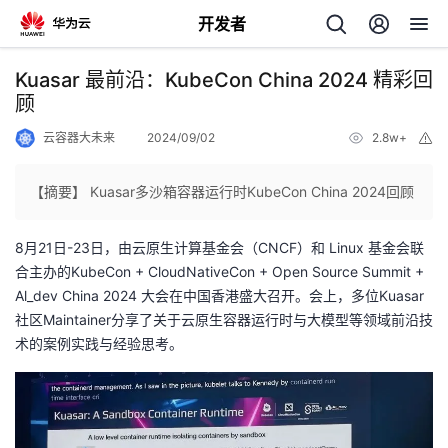
开发者
返
Kuasar 最前沿：KubeCon China 2024 精彩回
回
顾
云容器大未来
2024/09/02
2.8w+
举
报
【摘要】 Kuasar多沙箱容器运行时KubeCon China 2024回顾
个
8月21日-23日，由云原生计算基金会（CNCF）和 Linux 基金会联
合主办的KubeCon + CloudNativeCon + Open Source Summit +
我
人
Al_dev China 2024 大会在中国香港盛大召开。会上，多位Kuasar
社区Maintainer分享了关于云原生容器运行时与大模型等领域前沿技
的
主
术的案例实践与经验思考。
开
页
发