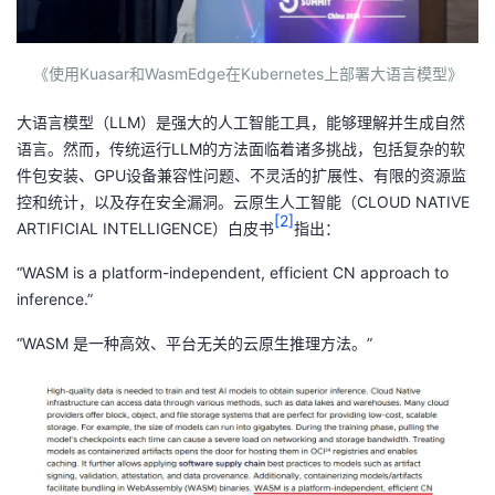
持
建
证
实
的
议
验
收
《使用Kuasar和WasmEdge在Kubernetes上部署大语言模型》
藏
大语言模型（LLM）是强大的人工智能工具，能够理解并生成自然
语言。然而，传统运行LLM的方法面临着诸多挑战，包括复杂的软
件包安装、GPU设备兼容性问题、不灵活的扩展性、有限的资源监
控和统计，以及存在安全漏洞。云原生人工智能（CLOUD NATIVE
[2]
ARTIFICIAL INTELLIGENCE）白皮书
指出：
“WASM is a platform-independent, efficient CN approach to
inference.”
“WASM 是一种高效、平台无关的云原生推理方法。”