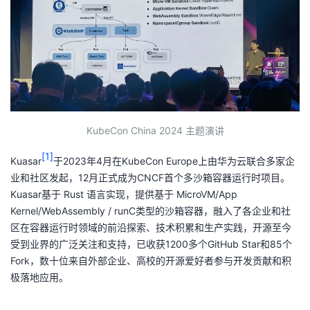
者
我
的
我
博
的
我
KubeCon China 2024 主题演讲
[1]
客
论
的
我
Kuasar
于2023年4月在KubeCon Europe上由华为云联合多家企
业和社区发起，12月正式成为CNCF首个多沙箱容器运行时项目。
坛
圈
的
我
Kuasar基于 Rust 语言实现，提供基于 MicroVM/App
Kernel/WebAssembly / runC类型的沙箱容器，融入了各企业和社
子
直
的
我
区在容器运行时领域的前沿探索、技术积累和生产实践，开源至今
受到业界的广泛关注和支持，已收获1200多个GitHub Star和85个
我
播
活
的
Fork，数十位来自外部企业、高校的开源爱好者参与开发贡献和积
极落地应用。
我
动
关
的