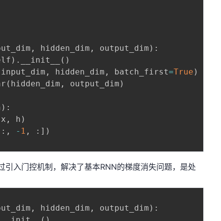
:
put_dim
,
 hidden_dim
,
 output_dim
)
:
elf
)
.
__init__
(
)
(
input_dim
,
 hidden_dim
,
 batch_first
=
True
)
ar
(
hidden_dim
,
 output_dim
)
h
)
:
(
x
,
 h
)
[
:
,
-
1
,
:
]
)
通过引入门控机制，解决了基本RNN的梯度消失问题，是处
put_dim
,
 hidden_dim
,
 output_dim
)
:
.
__init__
(
)