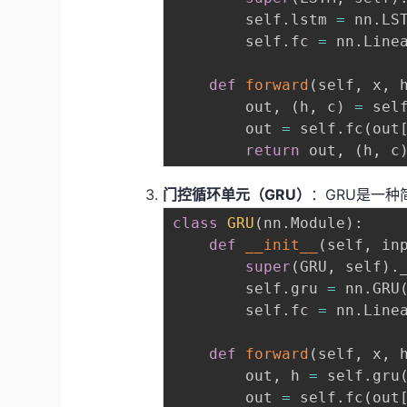
        self
.
lstm 
=
 nn
.
LS
        self
.
fc 
=
 nn
.
Line
def
forward
(
self
,
 x
,
 
        out
,
(
h
,
 c
)
=
 sel
        out 
=
 self
.
fc
(
out
return
 out
,
(
h
,
 c
门控循环单元（GRU）
：GRU是一种
class
GRU
(
nn
.
Module
)
:
def
__init__
(
self
,
 in
super
(
GRU
,
 self
)
.
        self
.
gru 
=
 nn
.
GRU
        self
.
fc 
=
 nn
.
Line
def
forward
(
self
,
 x
,
 
        out
,
 h 
=
 self
.
gru
        out 
=
 self
.
fc
(
out