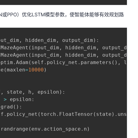
N或PPO）优化LSTM模型参数，使智能体能够有效规划路
put_dim
,
 hidden_dim
,
 output_dim
)
:
 MazeAgent
(
input_dim
,
 hidden_dim
,
 output_dim
)
 MazeAgent
(
input_dim
,
 hidden_dim
,
 output_dim
)
optim
.
Adam
(
self
.
policy_net
.
parameters
(
)
,
 lr
=
0
ue
(
maxlen
=
10000
)
f
,
 state
,
 h
,
 epsilon
)
:
)
>
 epsilon
:
_grad
(
)
:
lf
.
policy_net
(
torch
.
FloatTensor
(
state
)
.
unsque
.
randrange
(
env
.
action_space
.
n
)