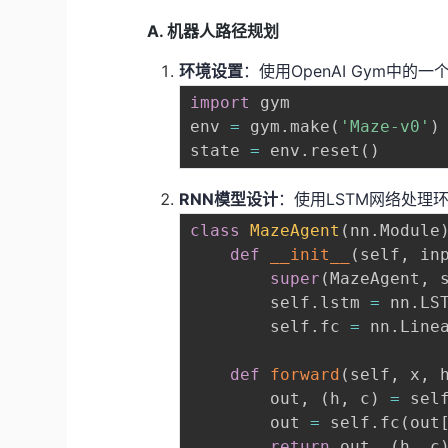
A. 机器人路径规划
环境设置
：使用OpenAI Gym中
import
 gym

env 
=
 gym
.
make
(
'Maze-v0'
)
state 
=
 env
.
reset
(
)
RNN模型设计
：使用LSTM网络处理
class
MazeAgent
(
nn
.
Module
def
__init__
(
self
,
 in
super
(
MazeAgent
,
 
        self
.
lstm 
=
 nn
.
LS
        self
.
fc 
=
 nn
.
Line
def
forward
(
self
,
 x
,
 
        out
,
(
h
,
 c
)
=
 sel
        out 
=
 self
.
fc
(
out
return
 out
,
(
h
,
 c