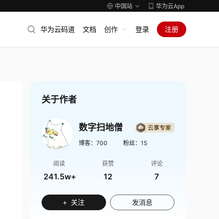
中国站
华为云App
华为云码道
文档
创作
登录
注册
关于作者
数字扫地僧
博客：
700
粉丝：
15
阅读
获赞
评论
241.5w+
12
7
+ 关注
发消息