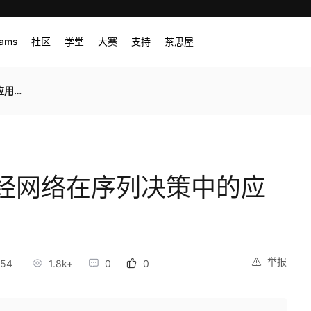
rams
社区
学堂
大赛
支持
茶思屋
研究
经网络在序列决策中的应
举报
:54
1.8k+
0
0