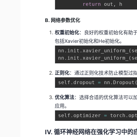
return
 out
,
B. 网络参数优化
权重初始化
：良好的权重初始化有助
包括Xavier初始化和He初始化。
nn
.
init
.
xavier_uniform_
(
s
nn
.
init
.
xavier_uniform_
(
s
正则化
：通过正则化技术防止模型过拟合
self
.
dropout 
=
 nn
.
Dropout
优化算法
：选择合适的优化算法可以加速
应用。
self
.
optimizer 
=
 torch
.
op
IV. 循环神经网络在强化学习中的