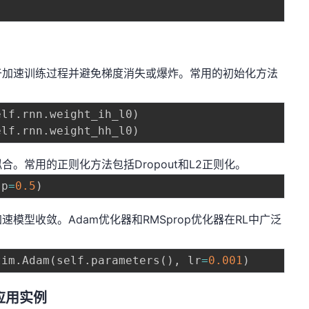
于加速训练过程并避免梯度消失或爆炸。常用的初始化方法
elf
.
rnn
.
weight_ih_l0
)
elf
.
rnn
.
weight_hh_l0
)
。常用的正则化方法包括Dropout和L2正则化。
(
p
=
0.5
)
模型收敛。Adam优化器和RMSprop优化器在RL中广泛
tim
.
Adam
(
self
.
parameters
(
)
,
 lr
=
0.001
)
应用实例