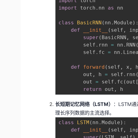
import
import
 torch
.
nn 
as
 nn

class
BasicRNN
(
nn
.
Module
)
def
__init__
(
self
,
 in
super
(
BasicRNN
,
 s
        self
.
rnn 
=
 nn
.
RNN
        self
.
fc 
=
 nn
.
Line
def
forward
(
self
,
 x
,
 
        out
,
 h 
=
 self
.
rnn
        out 
=
 self
.
fc
(
out
return
 out
,
长短期记忆网络（LSTM）
：LSTM
理长序列数据的主流选择。
class
LSTM
(
nn
.
Module
)
:
def
__init__
(
self
,
 in
super
(
LSTM
,
 self
)