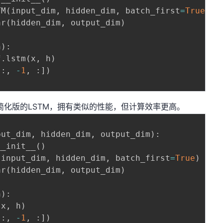
TM
(
input_dim
,
 hidden_dim
,
 batch_first
=
True
)
ar
(
hidden_dim
,
 output_dim
)
h
)
:
f
.
lstm
(
x
,
 h
)
[
:
,
-
1
,
:
]
)
)
简化版的LSTM，拥有类似的性能，但计算效率更高。
put_dim
,
 hidden_dim
,
 output_dim
)
:
__init__
(
)
(
input_dim
,
 hidden_dim
,
 batch_first
=
True
)
ar
(
hidden_dim
,
 output_dim
)
h
)
:
(
x
,
 h
)
[
:
,
-
1
,
:
]
)