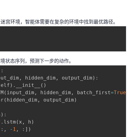
的一个迷宫环境，智能体需要在复杂的环境中找到最优路径。
环境状态序列，预测下一步的动作。
)
:
put_dim
,
 hidden_dim
,
 output_dim
)
:
self
)
.
__init__
(
)
TM
(
input_dim
,
 hidden_dim
,
 batch_first
=
True
)
ar
(
hidden_dim
,
 output_dim
)
h
)
:
f
.
lstm
(
x
,
 h
)
[
:
,
-
1
,
:
]
)
)