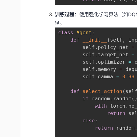
训练过程
：使用强化学习算法（如DQ
径。
class
Agent
:
def
__init__
(
self
,
 in
        self
.
policy_net 
=
        self
.
target_net 
=
        self
.
optimizer 
=
 
        self
.
memory 
=
 deq
        self
.
gamma 
=
0.99
def
select_action
(
sel
if
 random
.
random
(
with
 torch
.
no
return
 se
else
:
return
 random