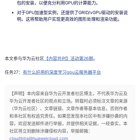
包的安装，以便充分利用
GPU
的计算能力。
对于
GPU
加速型实例，还提供了
GRID/vGPU
驱动的安装说
明。这将帮助用户实现更高效的图形处理和渲染功能。
本文参与华为云社区
【内容共创】活动第26期
。
任务27：
有什么好用的深度学习gpu云服务器平台
【声明】本内容来自华为云开发者社区博主，不代表华为云及
华为云开发者社区的观点和立场。转载时必须标注文章的来源
（华为云社区）、文章链接、文章作者等基本信息，否则作者
和本社区有权追究责任。如果您发现本社区中有涉嫌抄袭的内
容，欢迎发送邮件进行举报，并提供相关证据，一经查实，本
社区将立刻删除涉嫌侵权内容，举报邮箱：
cloudbbs@huaweicloud.com