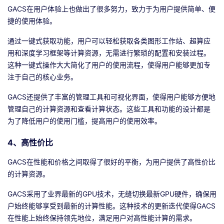
GACS
在用户体验上也做出了很多努力，致力于为用户提供简单、便
捷的使用体验。
通过一键式获取功能，用户可以轻松获取各类图形工作站、超算应
用和深度学习框架等计算资源，无需进行繁琐的配置和安装过程。
这种一键式操作大大简化了用户的使用流程，使得用户能够更加专
注于自己的核心业务。
GACS
还提供了丰富的管理工具和可视化界面，使得用户能够方便地
管理自己的计算资源和查看计算状态。这些工具和功能的设计都是
为了降低用户的使用门槛，提高用户的使用效率。
4、高性价比
GACS
在性能和价格之间取得了很好的平衡，为用户提供了高性价比
的计算资源。
GACS
采用了业界最新的
GPU
技术，无缝切换最新
GPU
硬件，确保用
户始终能够享受到最新的计算性能。这种技术的更新迭代使得
GACS
在性能上始终保持领先地位，满足用户对高性能计算的需求。