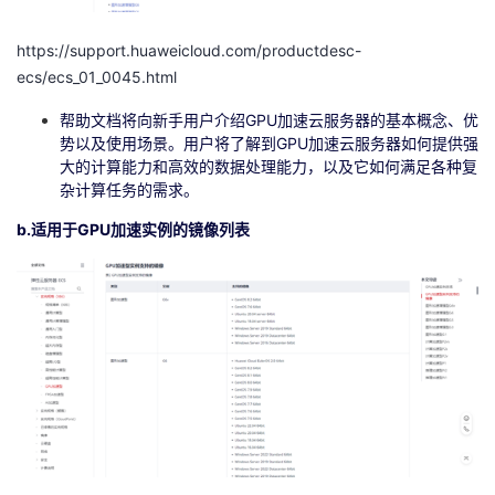
https://support.huaweicloud.com/productdesc-
ecs/ecs_01_0045.html
帮助文档将向新手用户介绍
GPU
加速云服务器的基本概念、优
势以及使用场景。用户将了解到
GPU
加速云服务器如何提供强
大的计算能力和高效的数据处理能力，以及它如何满足各种复
杂计算任务的需求。
b.适用于
GPU
加速实例的镜像列表