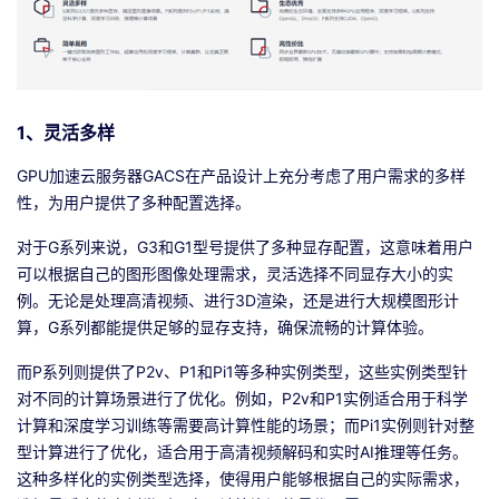
1、灵活多样
GPU
加速云服务器
GACS
在产品设计上充分考虑了用户需求的多样
性，为用户提供了多种配置选择。
对于
G
系列来说，
G3
和
G1
型号提供了多种显存配置，这意味着用户
可以根据自己的图形图像处理需求，灵活选择不同显存大小的实
例。无论是处理高清视频、进行
3D
渲染，还是进行大规模图形计
算，
G
系列都能提供足够的显存支持，确保流畅的计算体验。
而
P
系列则提供了
P2v
、
P1
和
Pi1
等多种实例类型，这些实例类型针
对不同的计算场景进行了优化。例如，
P2v
和
P1
实例适合用于科学
计算和深度学习训练等需要高计算性能的场景；而
Pi1
实例则针对整
型计算进行了优化，适合用于高清视频解码和实时
AI
推理等任务。
这种多样化的实例类型选择，使得用户能够根据自己的实际需求，