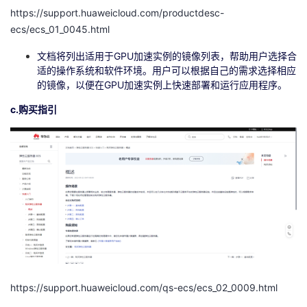
https://support.huaweicloud.com/productdesc-
ecs/ecs_01_0045.html
文档将列出适用于
GPU
加速实例的镜像列表，帮助用户选择合
适的操作系统和软件环境。用户可以根据自己的需求选择相应
的镜像，以便在
GPU
加速实例上快速部署和运行应用程序。
c.购买指引
https://support.huaweicloud.com/qs-ecs/ecs_02_0009.html