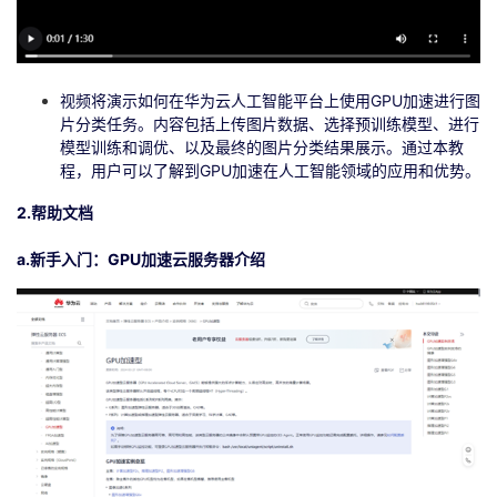
视频将演示如何在华为云人工智能平台上使用
GPU
加速进行图
片分类任务。内容包括上传图片数据、选择预训练模型、进行
模型训练和调优、以及最终的图片分类结果展示。通过本教
程，用户可以了解到
GPU
加速在人工智能领域的应用和优势。
2.帮助文档
a.新手入门：
GPU
加速云服务器介绍