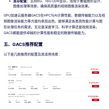
显存配置
：支持
8G
、
16G DDR
显存，适用于重载图形设计、
图像处理等场景，确保高质量的视频图像渲染效果。
GPU
加速云服务器
GACS
在
HPC
与
AI
计算性能、数据传输能力以及视
频图像渲染能力等方面均表现出色，能够满足各类高性能计算与图
形处理任务的需求。无论是深度学习、科学计算还是视频渲染，
GACS
都能提供卓越的计算性能和稳定的数据传输能力。
五、GACS
推荐配置
以下是几款推荐的配置及其适用场景：