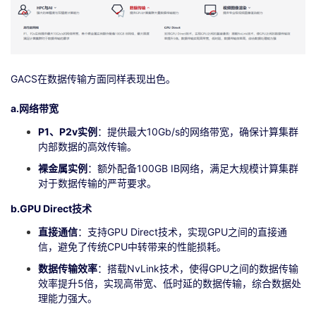
GACS
在数据传输方面同样表现出色。
a.网络带宽
P1
、
P2v
实例
：提供最大
10Gb/s
的网络带宽，确保计算集群
内部数据的高效传输。
裸金属实例
：额外配备
100GB IB
网络，满足大规模计算集群
对于数据传输的严苛要求。
b.GPU Direct
技术
直接通信
：支持
GPU Direct
技术，实现
GPU
之间的直接通
信，避免了传统
CPU
中转带来的性能损耗。
数据传输效率
：搭载
NvLink
技术，使得
GPU
之间的数据传输
效率提升
5
倍，实现高带宽、低时延的数据传输，综合数据处
理能力强大。