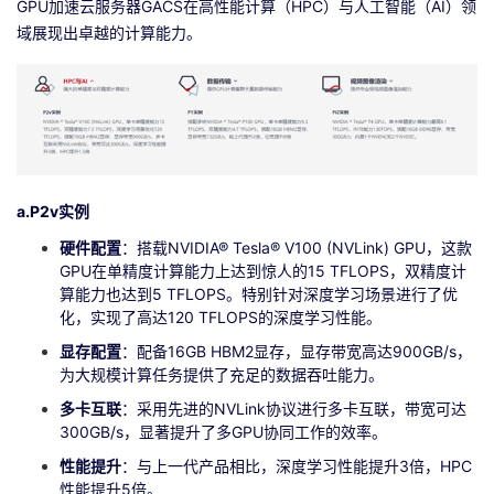
GPU
加速云服务器
GACS
在高性能计算（
HPC
）与人工智能（
AI
）领
域展现出卓越的计算能力。
a.P2v
实例
硬件配置
：搭载
NVIDIA® Tesla® V100 (NVLink) GPU
，这款
GPU
在单精度计算能力上达到惊人的
15 TFLOPS
，双精度计
算能力也达到
5 TFLOPS
。特别针对深度学习场景进行了优
化，实现了高达
120 TFLOPS
的深度学习性能。
显存配置
：配备
16GB HBM2
显存，显存带宽高达
900GB/s
，
为大规模计算任务提供了充足的数据吞吐能力。
多卡互联
：采用先进的
NVLink
协议进行多卡互联，带宽可达
300GB/s
，显著提升了多
GPU
协同工作的效率。
性能提升
：与上一代产品相比，深度学习性能提升
3
倍，
HPC
性能提升
5
倍。