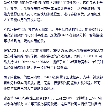
GACS
的
P1
和
P2v
实例针对深度学习进行了特殊优化，它们包含上千
个计算单元，能够在短时间内完成海量计算任务。这种高效的计算
能力使得研究人员可以更快地训练模型、进行参数调优，从而加速
人工智能应用的开发过程。
Pi1
实例在整型计算方面表现出色，具有低时延的特点，能够支持
35
路高清视频解码与实时
AI
推理。这使得
GACS
在视频分析、智能监控
等领域具有广泛的应用前景。
在
GACS
上运行人工智能应用时，
GPU Direct
技术能够完美支撑大数
据在神经网络间的传输，确保数据的高效流通。同时，
100GB IB
网
络支持
GPU Direct over RDMA
，提供了
100G
超高带宽和
2us
超低时
延的数据传输性能，进一步提升了计算效率。
为了简化用户的使用流程，
GACS
还内置了加速框架，支持一键式部
署和分钟级实例发放。用户无需进行繁琐的配置和安装过程，即可
快速搭建自己的人工智能计算环境。
建议将
GACS
与弹性云服务器
ECS
、云硬盘
EVS
、虚拟私有云
VPC
和
对象存储服务
OBS
等云服务搭配使用。这样不仅可以提供更加灵活