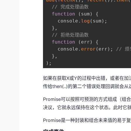
// 完成处理函数
function
(
sum
)
{
    console
.
log
(
sum
)
;
}
,
// 拒绝处理函数
function
(
err
)
{
    console
.
error
(
err
)
;
// 烦
}
,
)
;
如果在获取X或Y的过程中出错，或者在加法过程
传给then(..)的第二个错误处理回调就会从
Promise可以按照可预测的方式组成（组
决议，它就永远保持在这个状态。此时它
Promise是一种封装和组合未来值的易于