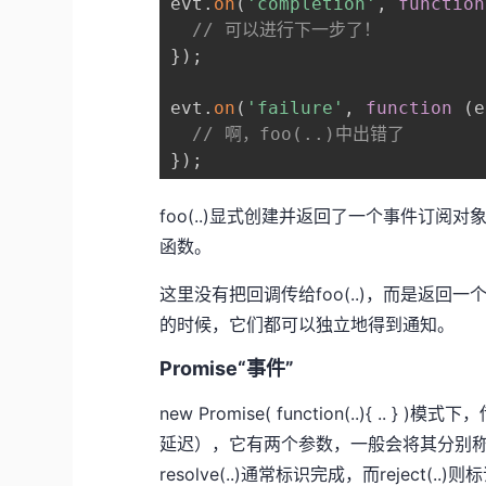
evt
.
on
(
'completion'
,
function
// 可以进行下一步了！
}
)
;
evt
.
on
(
'failure'
,
function
(
e
// 啊，foo(..)中出错了
}
)
;
foo(..)显式创建并返回了一个事件订
函数。
这里没有把回调传给foo(..)，而是返回一
的时候，它们都可以独立地得到通知。
Promise“事件”
new Promise( function(..){ .
延迟），它有两个参数，一般会将其分别称为res
resolve(..)通常标识完成，而reject(..)