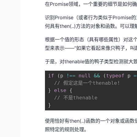
在Promise领域，一个重要的细节是如何确
识别Promise（或者行为类似于Promis
何具有then(..)方法的对象和函数。可以理解
根据一个值的形态（具有哪些属性）对这
型来表示——“如果它看起来像只鸭子，叫
于是，对thenable值的鸭子类型检测就大
if
(
p 
!==
null
&&
(
typeof
 p 
=
// 假定这是一个thenable!
}
else
{
// 不是thenable
}
使用恰好有then(..)函数的一个对象或函数
照特定的规则处理。