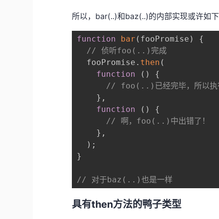
所以，bar(..)和baz(..)的内部实现或许如
function
bar
(
fooPromise
)
{
// 侦听foo(..)完成
  fooPromise
.
then
(
function
(
)
{
// foo(..)已经完毕，所以执
}
,
function
(
)
{
// 啊，foo(..)中出错了！
}
,
)
;
}
// 对于baz(..)也是一样
具有then方法的鸭子类型