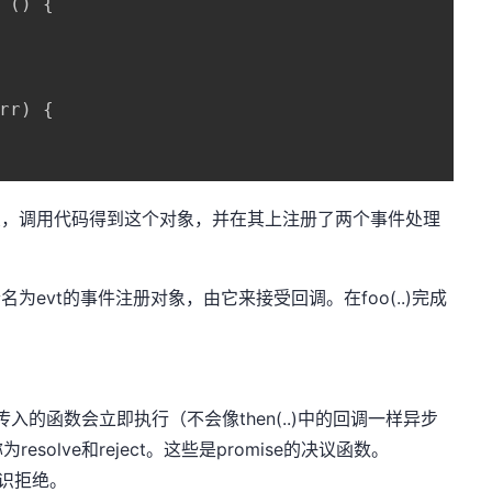
(
)
{
rr
)
{
阅对象，调用代码得到这个对象，并在其上注册了两个事件处理
个名为evt的事件注册对象，由它来接受回调。在foo(..)完成
. } )模式下，传入的函数会立即执行（不会像then(..)中的回调一样异步
olve和reject。这些是promise的决议函数。
则标识拒绝。