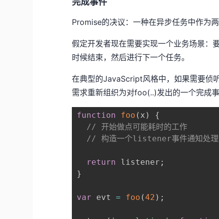
完成事件
Promise的决议：一种在异步任务中作为两个
假定开发者现在需要实现一个业务场景：要调用一
时候结束，然后进行下一个任务。
在典型的JavaScript风格中，如果
需求重新组织为对foo(..)发出的一个完成
function
foo
(
x
)
{
// 开始做点可能耗时的工作
// 构造一个listener事件通知处
return
 listener
;
}
var
 evt 
=
foo
(
42
)
;