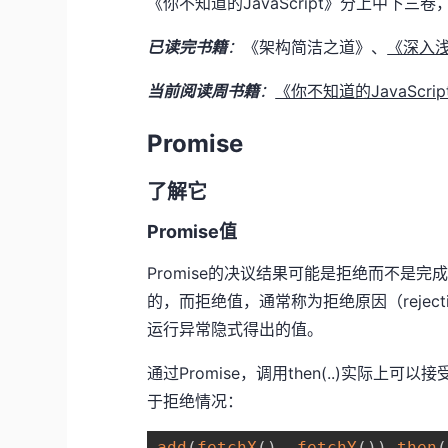
《你不知道的JavaScript》分上中下
已读完书籍
：
《架构简洁之道》、
《深入浅出
当前阅读周书籍
：
《你不知道的JavaScri
Promise
了解它
Promise值
Promise的决议结果可能是拒绝而不是完
的，而拒绝值，通常称为拒绝原因（reject
运行异常隐式得出的值。
通过Promise，调用then(..)实际
于拒绝情况：
add
(
fetchX
(
)
,
fetchY
(
)
)
.
then
(