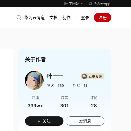
中国站
华为云App
华为云码道
文档
创作
登录
注册
关于作者
叶一一
博客：
759
粉丝：
11
阅读
获赞
评论
339w+
301
28
+ 关注
发消息