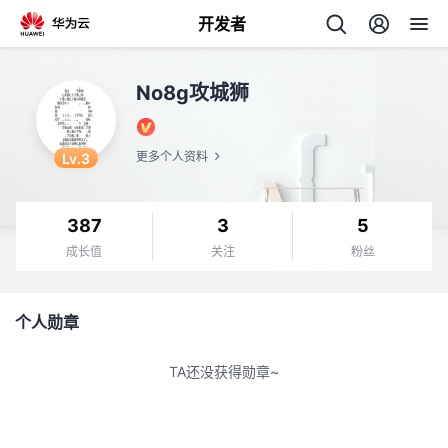
开发者
返
No8g攻城狮
回
Lv.3
更多个人资料
387
3
5
个
成长值
关注
粉丝
我
人
个人勋章
的
主
TA还没获得勋章~
开
页
发