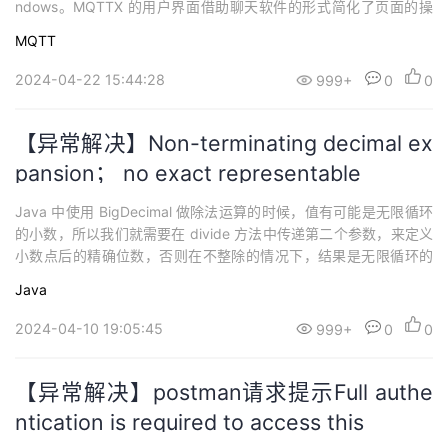
ndows。MQTTX 的用户界面借助聊天软件的形式简化了页面的操
持
建
证
实
的
作逻辑，用户可以快速创建多个同时在线的 MQTT 客户端， 方便测
MQTT
试 MQTT/TCP、MQTT/TLS、MQTT/WebSocket 的连接/发布/订
议
验
收
阅功能及其他 MQTT 协议 特
2024-04-22 15:44:28
999+
0
0
藏
【异常解决】Non-terminating decimal ex
pansion； no exact representable
Java 中使用 BigDecimal 做除法运算的时候，值有可能是无限循环
的小数，所以我们就需要在 divide 方法中传递第二个参数，来定义
小数点后的精确位数，否则在不整除的情况下，结果是无限循环的
小数
Java
2024-04-10 19:05:45
999+
0
0
【异常解决】postman请求提示Full authe
ntication is required to access this