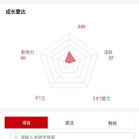
者
成长雷达
我
340
的
我
博
的
我
20
27
客
论
的
我
坛
圈
的
我
0
0
子
直
的
我
我
播
活
的
博客
关注
粉丝
我
动
关
的