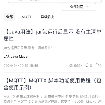
我
注
的
开
全部时间
的
Programs
发
全部
MQTT
异常解决
支
者
【Java用法】jar包运行后显示 没有主清单
属性
持
学
jar包运行后显示 没有主清单属性！
我
堂
JAR
Java
Maven
的
我
我
2024-04-29 19:15:45
999+
0
0
技
的
的
我
【MQTT】MQTTX 脚本功能使用教程（包
术
云
课
的
我
含使用示例）
支
声
MQTTX 是由全球领先的 开源物联网中间件 提供商 EMQ 开源的一
程
认
的
我
款跨平台 MQTT 5.0 桌面测试客户端，它支持 macOS，Linux，Wi