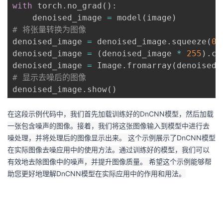
with
 torch
.
no_grad
(
)
:
    denoised_image 
=
 model
(
image
)
# 将张量转换为图像
denoised_image 
=
 denoised_image
.
squeeze
(
0
)
denoised_image 
=
(
denoised_image 
*
255
)
.
cl
denoised_image 
=
 Image
.
fromarray
(
denoised_
# 显示去噪后的图像
denoised_image
.
show
(
)
在这段示例代码中，我们首先加载训练好的DnCNN模型，然后加载
一张包含噪声的图像。接着，我们将这张图像输入到模型中进行去
噪处理，并将处理后的图像显示出来。 这个示例展示了DnCNN模型
在实际图像去噪应用中的使用方法。通过训练好的模型，我们可以
有效地去除图像中的噪声，并提升图像质量。 希望这个示例能够帮
助您更好地理解DnCNN模型在实际应用中的作用和用法。