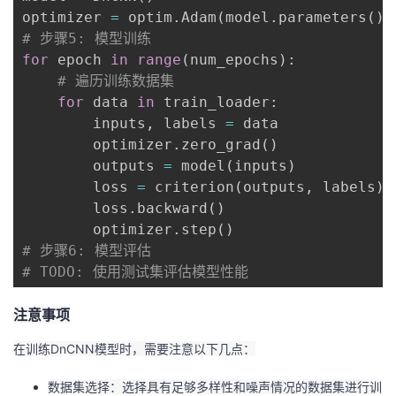
持
建
证
实
的
optimizer 
=
 optim
.
Adam
(
model
.
parameters
(
)
,
# 步骤5: 模型训练
议
验
收
for
 epoch 
in
range
(
num_epochs
)
:
# 遍历训练数据集
藏
for
 data 
in
 train_loader
:
        inputs
,
 labels 
=
 data

        optimizer
.
zero_grad
(
)
        outputs 
=
 model
(
inputs
)
        loss 
=
 criterion
(
outputs
,
 labels
)
        loss
.
backward
(
)
        optimizer
.
step
(
)
# 步骤6: 模型评估
# TODO: 使用测试集评估模型性能
注意事项
在训练DnCNN模型时，需要注意以下几点：
数据集选择：选择具有足够多样性和噪声情况的数据集进行训