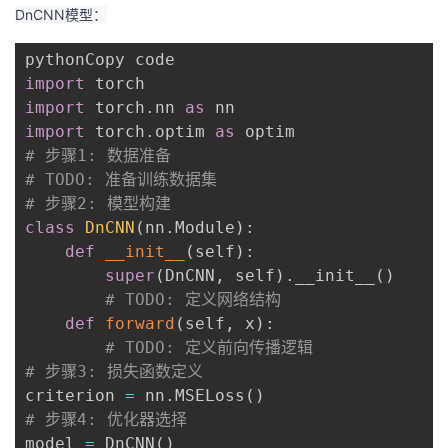
DnCNN模型：
我
注
的
开
的
Programs
发
import
import
 torch
.
nn 
as
支
者
import
 torch
.
optim 
as
# 步骤1: 数据准备
持
学
# TODO: 准备训练数据集
# 步骤2: 模型构建
我
堂
class
DnCNN
(
nn
.
Module
)
:
def
__init__
(
self
)
:
的
我
我
super
(
DnCNN
,
 self
)
.
__init__
(
)
# TODO: 定义网络结构
技
的
的
我
def
forward
(
self
,
 x
)
:
# TODO: 定义前向传播逻辑
术
云
课
的
我
# 步骤3: 损失函数定义
criterion 
=
 nn
.
MSELoss
(
)
支
声
程
认
的
我
# 步骤4: 优化器选择
model 
=
 DnCNN
(
)