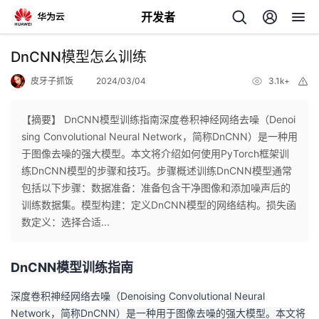
开发者
返
DnCNN模型怎么训练
回
皮牙子抓饭
2024/03/04
3.1k+
举
报
【摘要】 DnCNN模型训练指南深度卷积神经网络去噪（Denoi
sing Convolutional Neural Network，简称DnCNN）是一种用
于图像去噪的强大模型。本文将介绍如何使用PyTorch框架训
个
练DnCNN模型的步骤和技巧。步骤概述训练DnCNN模型通常
包括以下步骤：数据准备：准备包含干净图像和添加噪声后的
我
人
训练数据集。模型构建：定义DnCNN模型的网络结构。损失函
数定义：选择合适...
的
主
DnCNN模型训练指南
开
页
深度卷积神经网络去噪（Denoising Convolutional Neural
发
Network，简称DnCNN）是一种用于图像去噪的强大模型。本文将