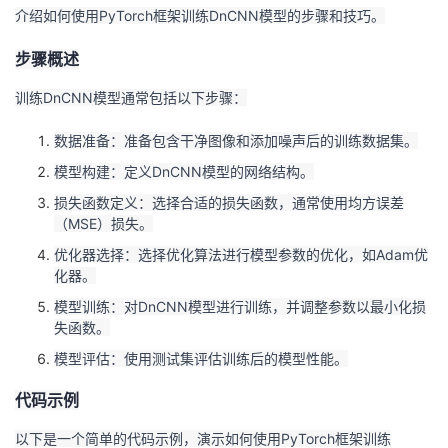
介绍如何使用PyTorch框架训练DnCNN模型的步骤和技巧。
者
步骤概述
我
训练DnCNN模型通常包括以下步骤：
的
我
数据准备：准备包含干净图像和添加噪声后的训练数据集。
模型构建：定义DnCNN模型的网络结构。
博
的
我
损失函数定义：选择合适的损失函数，通常使用均方误差
（MSE）损失。
客
论
的
我
优化器选择：选择优化算法进行模型参数的优化，如Adam优
坛
圈
的
我
化器。
模型训练：对DnCNN模型进行训练，并调整参数以最小化损
子
直
的
我
失函数。
模型评估：使用测试集评估训练后的模型性能。
我
播
活
的
代码示例
我
动
关
的
以下是一个简单的代码示例，演示如何使用PyTorch框架训练