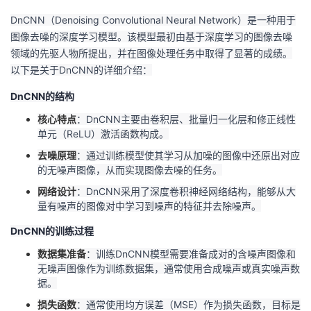
DnCNN（Denoising Convolutional Neural Network）是一种用于
图像去噪的深度学习模型。该模型最初由基于深度学习的图像去噪
领域的先驱人物所提出，并在图像处理任务中取得了显著的成绩。
以下是关于DnCNN的详细介绍：
DnCNN的结构
核心特点
：DnCNN主要由卷积层、批量归一化层和修正线性
单元（ReLU）激活函数构成。
去噪原理
：通过训练模型使其学习从加噪的图像中还原出对应
的无噪声图像，从而实现图像去噪的任务。
网络设计
：DnCNN采用了深度卷积神经网络结构，能够从大
量有噪声的图像对中学习到噪声的特征并去除噪声。
DnCNN的训练过程
数据集准备
：训练DnCNN模型需要准备成对的含噪声图像和
无噪声图像作为训练数据集，通常使用合成噪声或真实噪声数
据。
损失函数
：通常使用均方误差（MSE）作为损失函数，目标是