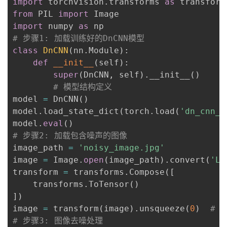
import
 torchvision
.
transforms 
as
from
 PIL 
import
import
 numpy 
as
# 步骤1: 加载训练好的DnCNN模型
class
DnCNN
(
nn
.
Module
)
:
def
__init__
(
self
)
:
super
(
DnCNN
,
 self
)
.
__init__
(
)
# 模型结构定义
model 
=
 DnCNN
(
)
model
.
load_state_dict
(
torch
.
load
(
'dn_cnn_m
model
.
eval
(
)
# 步骤2: 加载包含噪声的图像
image_path 
=
'noisy_image.jpg'
image 
=
 Image
.
open
(
image_path
)
.
convert
(
'L'
transform 
=
 transforms
.
Compose
(
[
    transforms
.
ToTensor
(
)
]
)
image 
=
 transform
(
image
)
.
unsqueeze
(
0
)
# 
# 步骤3: 图像去噪处理