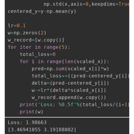
_
            np
.
std
(
x
,
axis
=
0
,
keepdims
=
True
)
议
注
验
收
y
centered_y
=
y
-
np
.
mean
(
y
)
=
藏
y
lr
=
0.1
-
w
=
np
.
zeros
(
2
)
\
w_record
=
[
w
.
copy
(
)
]
b
for
iter
in
range
(
5
)
:
a
    total_loss
=
0
r
for
 i 
in
range
(
len
(
scaled_x
)
)
:
{
        pred
=
np
.
sum
(
scaled_x
[
i
]
*
w
)
y
        total_loss
+=
(
(
pred
-
centered_y
[
i
]
)
*
}
        delta
=
(
pred
-
centered_y
[
i
]
)
        w
-=
lr
*
(
delta
*
scaled_x
[
i
]
)
        w_record
.
append
(
w
.
copy
(
)
)
print
(
'Loss: %0.5f'
%
(
total_loss
/
(
i
+
1
)
)
print
(
w
)
Loss: 1.98663

[3.46941055 3.19188802]
