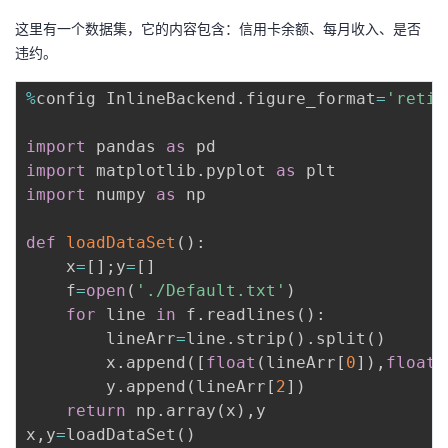
这里有一个数据集，它的内容包含：信用卡余额、每月收入、是否
违约。
%
config InlineBackend
.
figure_format
=
'retin
import
 pandas 
as
import
 matplotlib
.
pyplot 
as
import
 numpy 
as
 np

def
loadDataSet
(
)
:
    x
=
[
]
;
y
=
[
]
    f
=
open
(
'./Default.txt'
)
for
 line 
in
 f
.
readlines
(
)
:
        lineArr
=
line
.
strip
(
)
.
split
(
)
        x
.
append
(
[
float
(
lineArr
[
0
]
)
,
float
(
        y
.
append
(
lineArr
[
2
]
)
return
 np
.
array
(
x
)
,
y

x
,
y
=
loadDataSet
(
)