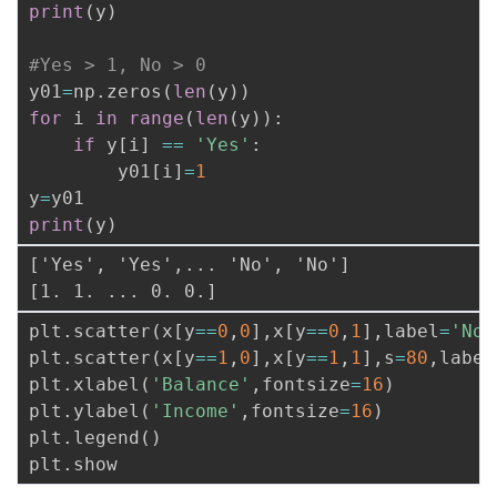
print
(
y
)
#Yes > 1, No > 0
y01
=
np
.
zeros
(
len
(
y
)
)
for
 i 
in
range
(
len
(
y
)
)
:
if
 y
[
i
]
==
'Yes'
:
        y01
[
i
]
=
1
y
=
print
(
y
)
['Yes', 'Yes',... 'No', 'No']

plt
.
scatter
(
x
[
y
==
0
,
0
]
,
x
[
y
==
0
,
1
]
,
label
=
'No'
plt
.
scatter
(
x
[
y
==
1
,
0
]
,
x
[
y
==
1
,
1
]
,
s
=
80
,
label
plt
.
xlabel
(
'Balance'
,
fontsize
=
16
)
plt
.
ylabel
(
'Income'
,
fontsize
=
16
)
plt
.
legend
(
)
plt
.