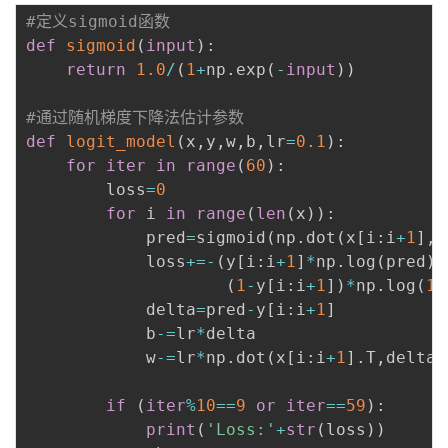
#定义sigmoid函数
def
sigmoid
(
input
)
:
return
1.0
/
(
1
+
np
.
exp
(
-
input
)
)
#通过随机梯度下降法估计参数
def
logit_model
(
x
,
y
,
w
,
b
,
lr
=
0.1
)
:
for
iter
in
range
(
60
)
:
        loss
=
0
for
 i 
in
range
(
len
(
x
)
)
:
            pred
=
sigmoid
(
np
.
dot
(
x
[
i
:
i
+
1
]
,
w
            loss
+=
-
(
y
[
i
:
i
+
1
]
*
np
.
log
(
pred
)
+
(
1
-
y
[
i
:
i
+
1
]
)
*
np
.
log
(
1
-
            delta
=
pred
-
y
[
i
:
i
+
1
]
            b
-=
lr
*
delta

            w
-=
lr
*
np
.
dot
(
x
[
i
:
i
+
1
]
.
T
,
delta
)
if
(
iter
%
10
==
9
or
iter
==
59
)
:
print
(
'Loss:'
+
str
(
loss
)
)