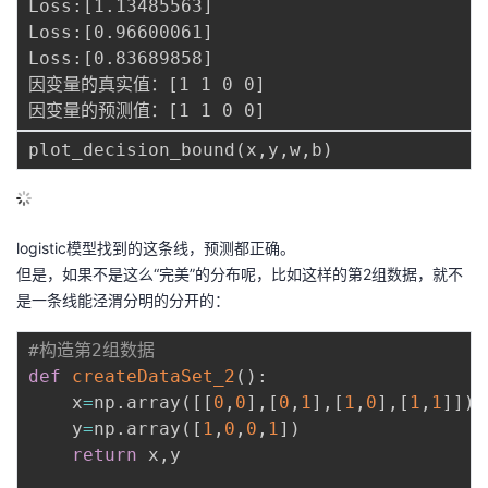
Loss:[1.13485563]

Loss:[0.96600061]

Loss:[0.83689858]

因变量的真实值：[1 1 0 0]

plot_decision_bound
(
x
,
y
,
w
,
b
)
logistic模型找到的这条线，预测都正确。
但是，如果不是这么“完美”的分布呢，比如这样的第2组数据，就不
是一条线能泾渭分明的分开的：
#构造第2组数据
def
createDataSet_2
(
)
:
    x
=
np
.
array
(
[
[
0
,
0
]
,
[
0
,
1
]
,
[
1
,
0
]
,
[
1
,
1
]
]
)
    y
=
np
.
array
(
[
1
,
0
,
0
,
1
]
)
return
 x
,
y
