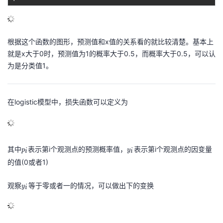
{
1
}
{
根据这个函数的图形，预测值和x值的关系看的就比较清楚。基本上
1
就是x大于0时，预测值为1的概率大于0.5，而概率大于0.5，可以认
+
为是分类值1。
e
^
{
在logistic模型中，损失函数可以定义为
-
x
}
p
y
}
其中
表示第i个观测点的预测概率值，
表示第i个观测点的因变量
p
y
i
i
_
_
的值(0或者1)
{
i
i
y
观察
等于零或者一的情况，可以做出下的变换
y
i
}
_
i