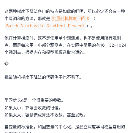
这两种梯度下降法各自的特点是如此的鲜明，所以必定还会有一种
中庸调和的方法，那就是
（
批量随机梯度下降法
）。
Batch Stochastic Gradient Descent
他在计算梯度时，既不是使用单个观测点，也不是使用所有观测
点，而是每次用一小部分观测点，在实际中常用的有16，32~1024
个观测点，根据内存和模型规模选取合适的。
批量随机梯度下降法的代码例子也不看了。
学习步长
\
是一个很重要的参数。
α
a
如果太小，算法会收敛的很慢。
l
如果太大，容易造成算法不收敛，甚至发散。
p
自变量的标准化，和因变量的中心化，是建立深度学习模型常用的
h