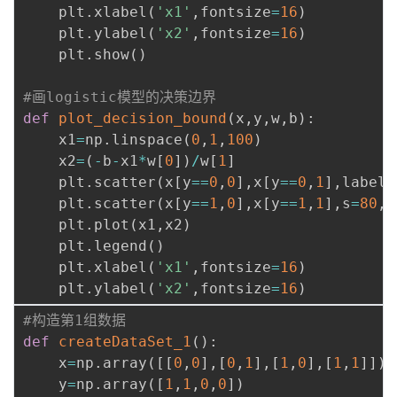
    plt
.
xlabel
(
'x1'
,
fontsize
=
16
)
    plt
.
ylabel
(
'x2'
,
fontsize
=
16
)
    plt
.
show
(
)
#画logistic模型的决策边界
def
plot_decision_bound
(
x
,
y
,
w
,
b
)
:
    x1
=
np
.
linspace
(
0
,
1
,
100
)
    x2
=
(
-
b
-
x1
*
w
[
0
]
)
/
w
[
1
]
    plt
.
scatter
(
x
[
y
==
0
,
0
]
,
x
[
y
==
0
,
1
]
,
label
=
    plt
.
scatter
(
x
[
y
==
1
,
0
]
,
x
[
y
==
1
,
1
]
,
s
=
80
,
l
    plt
.
plot
(
x1
,
x2
)
    plt
.
legend
(
)
    plt
.
xlabel
(
'x1'
,
fontsize
=
16
)
    plt
.
ylabel
(
'x2'
,
fontsize
=
16
)
#构造第1组数据
def
createDataSet_1
(
)
:
    x
=
np
.
array
(
[
[
0
,
0
]
,
[
0
,
1
]
,
[
1
,
0
]
,
[
1
,
1
]
]
)
    y
=
np
.
array
(
[
1
,
1
,
0
,
0
]
)