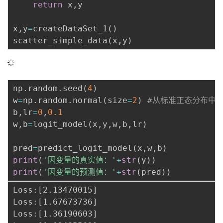
return
 x
,
y

x
,
y
=
createDataSet_1
(
)
scatter_simple_data
(
x
,
y
)
np
.
random
.
seed
(
4
)
w
=
np
.
random
.
normal
(
size
=
2
)
#从标准正态分布中
b
,
lr
=
0
,
0.1
w
,
b
=
logit_model
(
x
,
y
,
w
,
b
,
lr
)
pred
=
predict_logit_model
(
x
,
w
,
b
)
print
(
'因变量的真实值：'
+
str
(
y
)
)
print
(
'因变量的预测值：'
+
str
(
pred
)
)
Loss:[2.13470015]

Loss:[1.67673736]

Loss:[1.36190603]
