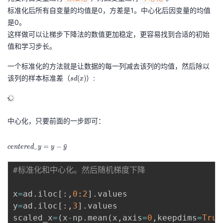
标准化后所有自变量的均值是0，方差是1。中心化后因变量的均值
的
Programs
发
者
是0。
这样做可以让梯步下降法的数值更加稳定，更容易找到合适的初始
支
者
我
值和学习步长。
持
学
的
我
一个标准化的方法就是让数据的每一列减去该列的均值，然后除以
该列的样本标准差（
s
）:
(
)
s
d
x
我
堂
博
的
我
d
(
的
我
客
论
的
我
x
我
中心化，只要前面的一步即可：
)
技
的
坛
圈
的
我
的
我
c
_
=
−
ˉ
c
e
n
t
e
r
e
d
y
y
y
e
术
云
子
直
的
我
课
的
我
n
#标准化和中心化。然后随机梯度下降
te
支
声
播
活
的
程
认
的
我
re
x
=
ad
.
iloc
[
:
,
0
:
2
]
.
values

d
y
=
ad
.
iloc
[
:
,
3
]
.
values

持
建
动
关
证
实
的
\
scaled_x
=
(
x
-
np
.
mean
(
x
,
axis
=
0
,
keepdims
=
True