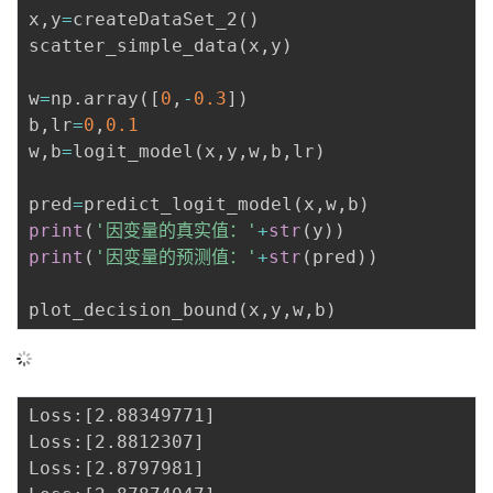
x
,
y
=
createDataSet_2
(
)
scatter_simple_data
(
x
,
y
)
w
=
np
.
array
(
[
0
,
-
0.3
]
)
b
,
lr
=
0
,
0.1
w
,
b
=
logit_model
(
x
,
y
,
w
,
b
,
lr
)
pred
=
predict_logit_model
(
x
,
w
,
b
)
print
(
'因变量的真实值：'
+
str
(
y
)
)
print
(
'因变量的预测值：'
+
str
(
pred
)
)
plot_decision_bound
(
x
,
y
,
w
,
b
)
Loss:[2.88349771]

Loss:[2.8812307]

Loss:[2.8797981]
