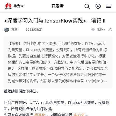
开发者
返
<深度学习入门与TensorFlow实践> - 笔记 II
回
黄生
2022/08/21
3.8k+
举
报
【摘要】 继续随机梯度下降法，回到广告数据，以TV，radio
为自变量，以sales为因变量，没有截距，所有观测点作为训练
数据。先要对自变量进行标准化，对因变量进行中心化。标准
个
化后所有自变量的均值是0，方差是1。中心化后因变量的均值
是0。这样做可以让梯步下降法的数值更加稳定，更容易找到合
我
人
适的初始值和学习步长。一个标准化的方法就是让数据的每一
列减去该列的均值，然后除以该列的样本标准差（sd(x)sd(x...
我
的
主
继续随机梯度下降法，
我
的
开
页
回到广告数据，以TV，radio为自变量，以sales为因变量，没有截
距，所有观测点作为训练数据。
我
的
开
发
先要对自变量进行
，对因变量进行
。
标准化
中心化