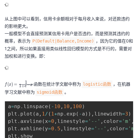
从上图中可以看到，信用卡余额相对于每月收入来说，对还款违约
的影响更大。
一般模型不会直接预测某信用卡用户是否违约，而是预测其违约的
概率，表示为
，因为它的值在0和
P(Default|Balance,Income)
1之间，所以如果直接用类似线性回归模型的方式是不行的，需要对
加权和进行变换。即：
f(
1
函数在统计学文献中称为
，在机器
(
)
=
logistic函数
−
f
x
x
1
+
e
x
学习文献中称为
。
sigmoid函数
)
=
a
=
np
.
linspace
(
-
10
,
10
,
100
)
\f
plt
.
plot
(
a
,
1
/
(
1
+
np
.
exp
(
-
a
)
)
,
linewidth
=
3
)
r
plt
.
axvline
(
x
=
0
,
linestyle
=
'--'
,
color
=
'm'
,
l
a
plt
.
axhline
(
y
=
0.5
,
linestyle
=
'--'
,
color
=
'm'
c
plt
.