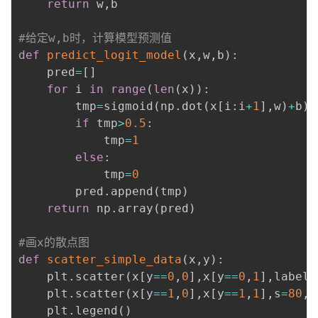
return
 w
,
b

#给定w,b时，计算模型预测值
def
predict_logit_model
(
x
,
w
,
b
)
:
    pred
=
[
]
for
 i 
in
range
(
len
(
x
)
)
:
        tmp
=
sigmoid
(
np
.
dot
(
x
[
i
:
i
+
1
]
,
w
)
+
b
)
if
 tmp
>
0.5
:
            tmp
=
1
else
:
            tmp
=
0
        pred
.
append
(
tmp
)
return
 np
.
array
(
pred
)
#画x的散点图
def
scatter_simple_data
(
x
,
y
)
:
    plt
.
scatter
(
x
[
y
==
0
,
0
]
,
x
[
y
==
0
,
1
]
,
label
=
    plt
.
scatter
(
x
[
y
==
1
,
0
]
,
x
[
y
==
1
,
1
]
,
s
=
80
,
l
    plt
.
legend
(
)