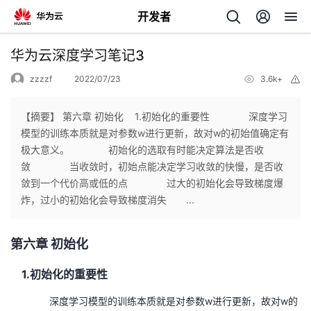
开发者
返
华为云深度学习笔记3
回
zzzzf
2022/07/23
3.6k+
举
报
【摘要】 第六章 初始化 1.初始化的重要性 深度学习
模型的训练本质就是对参数w进行更新，故对w的初始值确定有
极大意义。 初始化的选取有时能决定算法是否收
个
敛 当收敛时，初始点能决定学习收敛的快慢，是否收
敛到一个代价高或低的点 过大的初始化会导致梯度爆
我
人
炸，过小的初始化会导致梯度消失 ...
的
主
第六章 初始化
开
页
1.
初始化的重要性
发
深度学习模型的训练本质就是对参数
w
进行更新，故对
w
的