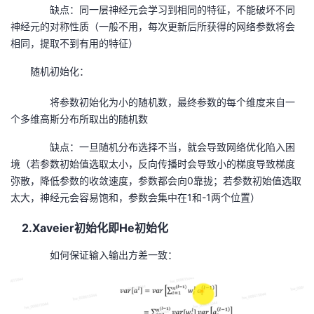
缺点：同一层神经元会学习到相同的特征，不能破坏不同
我
注
的
开
神经元的对称性质（一般不用，每次更新后所获得的网络参数将会
相同，提取不到有用的特征）
的
Programs
发
随机初始化：
支
者
将参数初始化为小的随机数，最终参数的每个维度来自一
持
学
个多维高斯分布所取出的随机数
缺点：一旦随机分布选择不当，就会导致网络优化陷入困
我
堂
境（若参数初始值选取太小，反向传播时会导致小的梯度导致梯度
弥散，降低参数的收敛速度，参数都会向
0
靠拢；若参数初始值选取
的
我
我
太大，神经元会容易饱和，参数会集中在
1
和
-1
两个位置）
技
的
的
我
2.Xaveier
初始化即
He
初始化
术
云
课
的
我
如何保证输入输出方差一致：
支
声
程
认
的
我