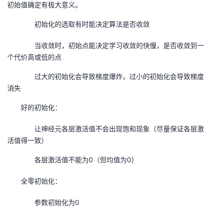
初始值确定有极大意义。
者
初始化的选取有时能决定算法是否收敛
我
当收敛时，初始点能决定学习收敛的快慢，是否收敛到一
个代价高或低的点
的
我
过大的初始化会导致梯度爆炸，过小的初始化会导致梯度
博
的
我
消失
好的初始化：
客
论
的
我
让神经元各层激活值不会出现饱和现象（尽量保证各层激
坛
圈
的
我
活值得一致）
子
直
的
我
各层激活值不能为
0
（但均值为
0
）
我
播
活
的
全零初始化：
参数初始化为
0
我
动
关
的