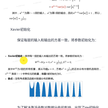
持
建
证
实
的
议
验
收
藏
Xavier
初始化
保证每层的输入和输出的方差一致，将参数初始化为：
为了解决激活函数对数据分布的影响，出现了
He
初始化