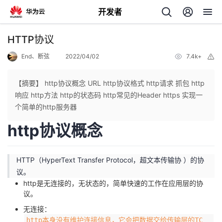
开发者
返
HTTP协议
回
End、断弦
2022/04/02
7.4k+
举
报
【摘要】 http协议概念 URL http协议格式 http请求 抓包 http
响应 http方法 http的状态码 http常见的Header https 实现一
个简单的http服务器
个
http协议概念
我
人
HTTP（HyperText Transfer Protocol，超⽂本传输协 ）的协
我
的
主
议。
http是无连接的，无状态的，简单快速的工作在应用层的协
我
的
开
页
议。
无连接：
我
的
开
发
http本身没有维护连接信息，它会把数据交给传输层的TC