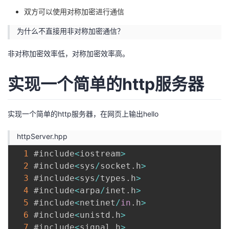
双方可以使用对称加密进行通信
为什么不直接用非对称加密通信？
非对称加密效率低，对称加密效率高。
实现一个简单的http服务器
实现一个简单的http服务器，在网页上输出hello
httpServer.hpp
1
 #include
<
iostream
>
2
 #include
<
sys
/
socket
.
h
>
3
 #include
<
sys
/
types
.
h
>
4
 #include
<
arpa
/
inet
.
h
>
5
 #include
<
netinet
/
in
.
h
>
6
 #include
<
unistd
.
h
>
7
 #include
<
signal
.
h
>