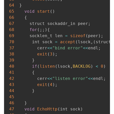
64
}
65
void
start
(
)
66
{
67
      struct sockaddr_in peer
;
68
for
(
;
;
)
{
69
      socklen_t len 
=
sizeof
(
peer
)
;
70
       int sock 
=
accept
(
lsock
,
(
struct 
37
         cerr
<<
"bind error"
<<
endl
;
38
exit
(
3
)
;
39
}
40
if
(
listen
(
lsock
,
BACKLOG
)
<
0
)
41
{
42
         cerr
<<
"listen error"
<<
endl
;
43
exit
(
4
)
;
44
}
45
46
}
47
void
EchoHttp
(
int sock
)