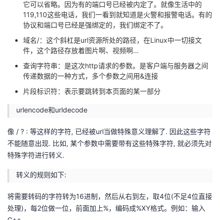
它可以省略。因为有的端口号已经被内定了。就像生活中的
议
注
验
收
119,110这些电话，我们一看到就知道是火警和报警电话。有的
协议和端口号已经是强绑定的，我们绑定不了。
藏
域名/：这个斜杠是url资源所处的路径，在Linux中一切接文
件，这个路径存放着图片啊、视频啊…
查询字符串：是这次http请求的参数。是客户端与服务器之间
传递数据的一种方式，多个参数之间用&连接
片段标识符：表示要跳转到本页面的某一部分
urlencode和urldecode
像 / ? : 等这样的字符, 已经被url当做特殊意义理解了. 因此这些字符
不能随意出现. 比如, 某个参数中需要带有这些特殊字符, 就必须先对
特殊字符进行转义.
转义的规则如下:
将需要转码的字符转为16进制，然后从右到左，取4位(不足4位直接
处理)，每2位做一位，前面加上%，编码成%XY格式。例如：输入
C++