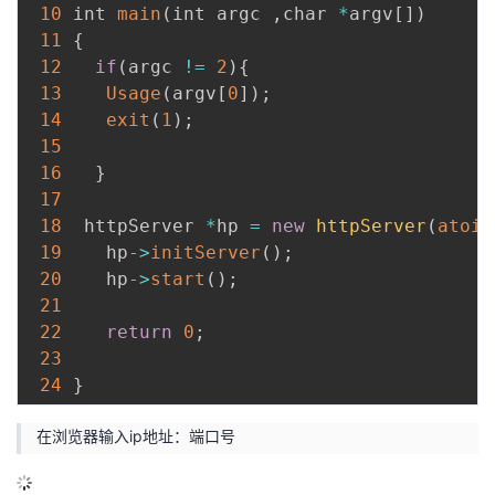
10
 int 
main
(
int argc 
,
char 
*
argv
[
]
)
11
{
12
if
(
argc 
!=
2
)
{
13
Usage
(
argv
[
0
]
)
;
14
exit
(
1
)
;
15
16
}
17
18
  httpServer 
*
hp 
=
new
httpServer
(
atoi
(
19
    hp
-
>
initServer
(
)
;
20
    hp
-
>
start
(
)
;
21
22
return
0
;
23
24
}
在浏览器输入ip地址：端口号