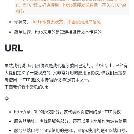
P，当TCP建立好连接后，http直接发送数据，不关心TCP的
的
Programs
发
者
细节
无状态：
http本身无状态，不会记录用户信息
支
者
我
简单快速：http采用的是短连接进行文本传输的
持
学
的
我
URL
我
堂
博
的
我
虽然我们说, 应用层协议是我们程序猿自己定的.。但实际上, 已经有
的
我
客
论
的
我
我
大佬们定义了一些现成的, 又非常好用的应用层协议, 供我们直接参
考使用. HTTP(超文本传输协议)就是其中之一。
技
的
坛
圈
的
我
的
我
下面我们看个常见的url:
术
云
子
直
的
我
课
的
我
支
声
播
活
的
程
认
的
我
http://是URL的协议部分
，这代表网页使用的是HTTP协议
服务器地址：也就是域名部分，还可以用IP地址作为域名使用
持
建
动
关
证
实
的
服务器端口号：http使用的是80，https使用的是443端口号，