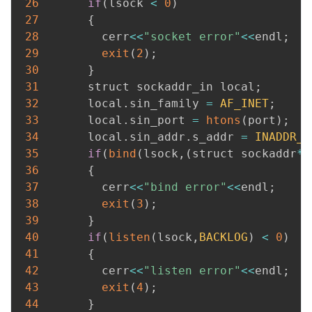
26
if
(
lsock 
<
0
)
27
{
28
         cerr
<<
"socket error"
<<
endl
;
29
exit
(
2
)
;
30
}
31
       struct sockaddr_in local
;
32
       local
.
sin_family 
=
AF_INET
;
33
       local
.
sin_port 
=
htons
(
port
)
;
34
       local
.
sin_addr
.
s_addr 
=
INADDR_A
35
if
(
bind
(
lsock
,
(
struct sockaddr
*
)
36
{
37
         cerr
<<
"bind error"
<<
endl
;
38
exit
(
3
)
;
39
}
40
if
(
listen
(
lsock
,
BACKLOG
)
<
0
)
41
{
42
         cerr
<<
"listen error"
<<
endl
;
43
exit
(
4
)
;
44
}