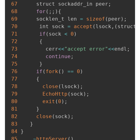
67
      struct sockaddr_in peer
;
68
for
(
;
;
)
{
69
      socklen_t len 
=
sizeof
(
peer
)
;
70
       int sock 
=
accept
(
lsock
,
(
struct 
71
if
(
sock 
<
0
)
72
{
73
         cerr
<<
"accept error"
<<
endl
;
74
continue
;
75
}
76
if
(
fork
(
)
==
0
)
77
{
78
close
(
lsock
)
;
79
EchoHttp
(
sock
)
;
80
exit
(
0
)
;
81
}
82
close
(
sock
)
;
83
}
84
}
85
~
httpServer
(
)