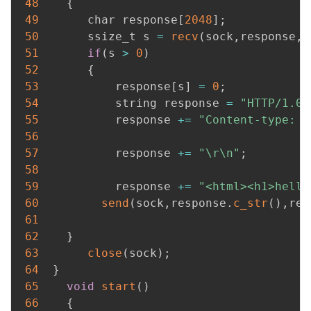
48
{
49
       char response
[
2048
]
;
50
       ssize_t s 
=
recv
(
sock
,
response
,
s
51
if
(
s 
>
0
)
52
{
53
           response
[
s
]
=
0
;
54
           string response 
=
"HTTP/1.0 
55
           response 
+=
"Content-type: t
56
57
           response 
+=
"\r\n"
;
58
59
           response 
+=
"<html><h1>hello
60
send
(
sock
,
response
.
c_str
(
)
,
res
61
62
}
63
close
(
sock
)
;
64
}
65
void
start
(
)
66
{