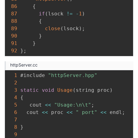
86
{
87
if
(
lsock 
!=
-
1
)
88
{
89
close
(
lsock
)
;
90
}
91
}
92
}
;
httpServer.cc
1
 #include 
"httpServer.hpp"
2
3
static
void
Usage
(
string proc
)
4
{
5
    cout 
<<
"Usage:\n\t"
;
6
   cout 
<<
 proc 
<<
" port"
<<
 endl
;
7
8
}
9