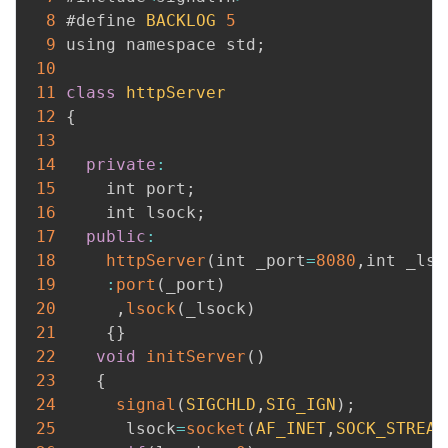
8
 #define 
BACKLOG
5
9
 using namespace std
;
10
11
class
httpServer
12
{
13
14
private
:
15
     int port
;
16
     int lsock
;
17
public
:
18
httpServer
(
int _port
=
8080
,
int _lso
19
:
port
(
_port
)
20
,
lsock
(
_lsock
)
21
{
}
22
void
initServer
(
)
23
{
24
signal
(
SIGCHLD
,
SIG_IGN
)
;
25
       lsock
=
socket
(
AF_INET
,
SOCK_STREAM