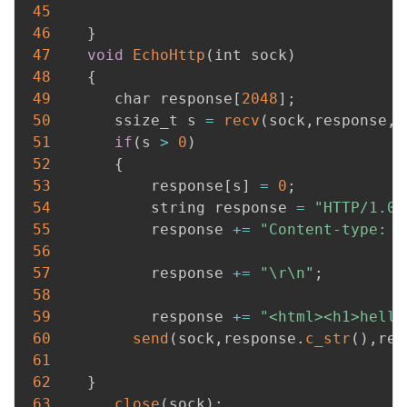
45
46
}
47
void
EchoHttp
(
int sock
)
48
{
49
       char response
[
2048
]
;
50
       ssize_t s 
=
recv
(
sock
,
response
,
s
51
if
(
s 
>
0
)
52
{
53
           response
[
s
]
=
0
;
54
           string response 
=
"HTTP/1.0 
55
           response 
+=
"Content-type: t
56
57
           response 
+=
"\r\n"
;
58
59
           response 
+=
"<html><h1>hello
60
send
(
sock
,
response
.
c_str
(
)
,
res
61
62
}
63
close
(
sock
)
;