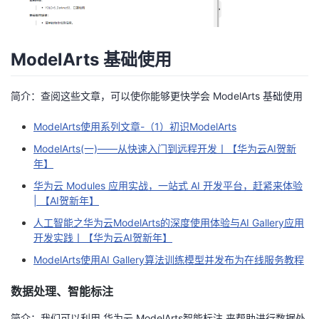
我
注
的
开
的
Programs
发
ModelArts 基础使用
支
者
简介：查阅这些文章，可以使你能够更快学会 ModelArts 基础使用
持
学
ModelArts使用系列文章-（1）初识ModelArts
ModelArts(一)——从快速入门到远程开发丨【华为云AI贺新
我
堂
年】
华为云 Modules 应用实战，一站式 AI 开发平台，赶紧来体验
的
我
我
| 【AI贺新年】
技
的
人工智能之华为云ModelArts的深度使用体验与AI Gallery应用
的
我
开发实践丨【华为云AI贺新年】
术
云
课
的
我
ModelArts使用AI Gallery算法训练模型并发布为在线服务教程
数据处理、智能标注
支
声
程
认
的
我
简介：我们可以利用 华为云 ModelArts智能标注 来帮助进行数据处