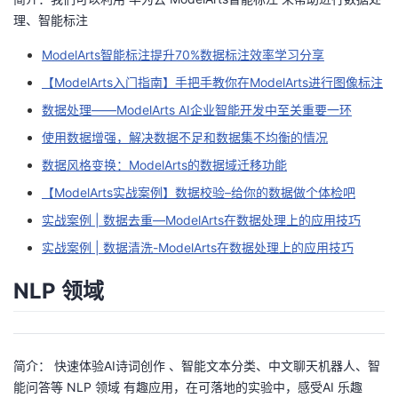
持
建
证
实
的
理、智能标注
议
验
收
ModelArts智能标注提升70%数据标注效率学习分享
【ModelArts入门指南】手把手教你在ModelArts进行图像标注
藏
数据处理——ModelArts AI企业智能开发中至关重要一环
使用数据增强，解决数据不足和数据集不均衡的情况
数据风格变换：ModelArts的数据域迁移功能
【ModelArts实战案例】数据校验–给你的数据做个体检吧
实战案例 | 数据去重—ModelArts在数据处理上的应用技巧
实战案例 | 数据清洗-ModelArts在数据处理上的应用技巧
NLP 领域
简介： 快速体验AI诗词创作 、智能文本分类、中文聊天机器人、智
能问答等 NLP 领域 有趣应用，在可落地的实验中，感受AI 乐趣