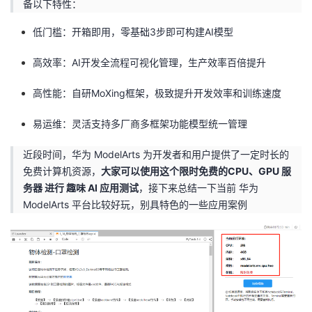
备以下特性：
者
低门槛：开箱即用，零基础3步即可构建AI模型
我
高效率：AI开发全流程可视化管理，生产效率百倍提升
的
我
高性能：自研MoXing框架，极致提升开发效率和训练速度
易运维：灵活支持多厂商多框架功能模型统一管理
博
的
我
近段时间，华为 ModelArts 为开发者和用户提供了一定时长的
客
论
的
我
免费计算机资源，
大家可以使用这个限时免费的CPU、GPU 服
务器 进行 趣味 AI 应用测试
，接下来总结一下当前 华为
坛
圈
的
我
ModelArts 平台比较好玩，别具特色的一些应用案例
子
直
的
我
我
播
活
的
我
动
关
的