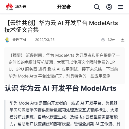
开发者
返
【云驻共创】华为云 AI 开发平台 ModelArts
回
技术征文合集
墨理学AI
2022/03/25
1.2w+
举
报
【摘要】 近段时间，华为 ModelArts 为开发者和用户提供了一
定时长的免费计算机资源，大家可以使用这个限时免费的CP
个
U、GPU 服务器 进行 趣味 AI 应用测试，接下来总结一下当前
华为 ModelArts 平台比较好玩，别具特色的一些应用案例
我
人
认识 华为云 AI 开发平台 ModelArts
的
主
华为 ModelArts 是面向开发者的一站式 AI 开发平台，为机器
学习与深度学习提供海量数据预处理及交互式智能标注、大规
开
页
模分布式训练、自动化模型生成，及端-边-云模型按需部署能
力，帮助用户快速创建和部署模型，管理全周期 AI 工作流、具
发