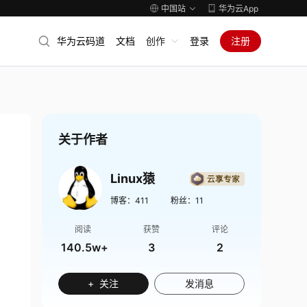
中国站
华为云App
华为云码道
文档
创作
登录
注册
关于作者
Linux猿
博客：
411
粉丝：
11
阅读
获赞
评论
140.5w+
3
2
+ 关注
发消息