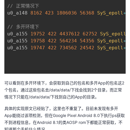
持
建
证
实
的
// 正常情况下
u0_a148 
8162
423
1806036
56368
SyS_epoll
+
议
验
收
// 多开环境下
藏
u0_a155 
19752
422
4437612
62752
SyS_epoll
+
u0_a155 
19758
422
564234
54356
SyS_epoll
+
u0_a155 
19747
422
734562
24542
SyS_epoll
+
可以看到在多开环境下，会获取到自己的包名和多开App的包名这2
个包名，通过这些包名去/data/data/下找会找到2个目录，而正常
情况下只能在/data/data/下找到自己的App的目录。
具体的实现原文已经贴了，这里也不重复了。目前未发现有多开
App能绕过该项检测，但在Google Pixel Android 8.0下执行ps获取
不到进程信息，在Android 8.1的类AOSP rom下都能正常获取，不
知道那个手机什么情况。