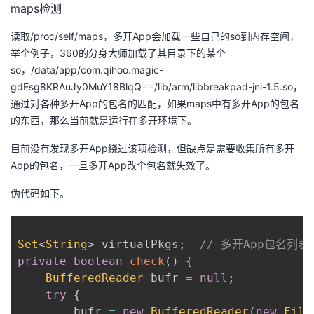
maps检测
读取/proc/self/maps，多开App会加载一些自己的so到内存空间，
举个例子，360的分身大师加载了其目录下的某个
so，/data/app/com.qihoo.magic-
gdEsg8KRAuJy0MuY18BlqQ==/lib/arm/libbreakpad-jni-1.5.so，
通过对各种多开App的包名的匹配，如果maps中有多开App的包名
的东西，那么当前就是运行在多开环境下。
目前没有发现多开App绕过该项检测，但缺点是需要收集所有多开
App的包名，一旦多开App改个包名就失效了。
伪代码如下。
Set
<
String
>
 virtualPkgs
;
// 多开App包名列表
private
boolean
check
(
)
{
BufferedReader
 bufr 
=
null
;
try
{
        bufr 
=
new
BufferedReader
(
new
File