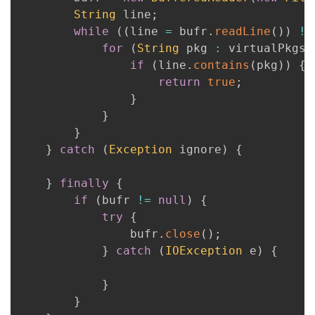
String
 line
;
while
(
(
line 
=
 bufr
.
readLine
(
)
)
!=
for
(
String
 pkg 
:
 virtualPkgs
)
if
(
line
.
contains
(
pkg
)
)
{
return
true
;
}
}
}
}
catch
(
Exception
 ignore
)
{
}
finally
{
if
(
bufr 
!=
null
)
{
try
{
                bufr
.
close
(
)
;
}
catch
(
IOException
 e
)
{
}
}