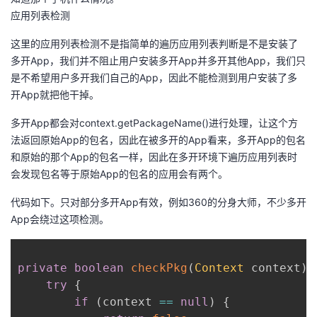
应用列表检测
这里的应用列表检测不是指简单的遍历应用列表判断是不是安装了
多开App，我们并不阻止用户安装多开App并多开其他App，我们只
是不希望用户多开我们自己的App，因此不能检测到用户安装了多
开App就把他干掉。
多开App都会对context.getPackageName()进行处理，让这个方
法返回原始App的包名，因此在被多开的App看来，多开App的包名
和原始的那个App的包名一样，因此在多开环境下遍历应用列表时
会发现包名等于原始App的包名的应用会有两个。
代码如下。只对部分多开App有效，例如360的分身大师，不少多开
App会绕过这项检测。
private
boolean
checkPkg
(
Context
 context
)
try
{
if
(
context 
==
null
)
{