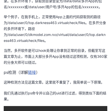
录。在多开环境下，获取到目录会变为/data/data/多开App的包
我
注
的
开
名/xxxxxxxx或/data/user/用户号/多开App的包名/xxxxxxxx。
举个例子，在我手机上，正常使用App上面的代码获取到的路径
的
Programs
发
为/data/user/0/top.darkness463.virtualcheck/files。在多开分身
的多开环境下，路径
支
者
为/data/user/0/dkmodel.zom.rxo/virtual/data/user/0/top.darkn
ess463.virtualcheck/files。
持
学
当然，多开软件是可以hook处理让你拿到正常的目录，但截至写这
我
堂
篇文章为止，市面上大部分多开App没有绕过这项检测，仅有360家
的分身大师可以绕过。
的
我
我
ps检测（详解
链接
）
技
的
的
我
这种检测方法见这篇文章。这里就不重复了，我简单说一下原理。
术
云
课
的
我
我们先通过执行ps命令并以自己的uid进行过滤，得到类似下面的结
果。
支
声
程
认
的
我