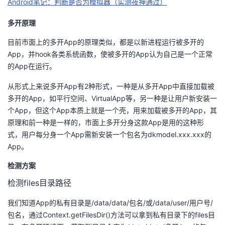
Android笔记：判断是否为模拟器（实测夜神通过）
者
多开原理
目前市面上的多开App的原理类似，都是以新进程运行被多开的
我
App，并hook各类系统函数，使被多开的App认为自己是一个正常
的App在运行。
的
我
从形式上来说多开App有2种形式，一种是从多开App中直接加载被
博
的
我
多开的App，如平行空间、VirtualApp等，另一种是让用户新安装一
个App，但这个App本质上就是一个壳，用来加载被多开的App，其
客
论
的
我
原理和前一种是一样的，市面上多开分身这款App是用的这种形
式，用户每分身一个App需新安装一个包名为dkmodel.xxx.xxx的
坛
圈
的
我
App。
子
直
的
我
检测方案
检测files目录路径
我
播
活
的
我们知道App的私有目录是/data/data/包名/或/data/user/用户号/
我
动
关
的
包名，通过Context.getFilesDir()方法可以拿到私有目录下的files目