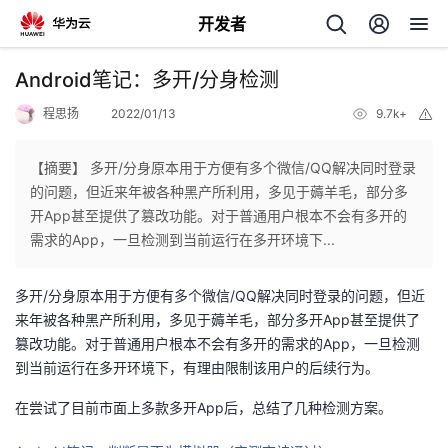
开发者
返
Android笔记：多开/分身检测
回
程思扬
2022/01/13
9.7k+
举
报
【摘要】 多开/分身原本用于方便有多个微信/QQ解决同时登录
的问题，但近来年被各种黑产所利用，多见于薅羊毛，部分多
开App甚至提供了篡改功能。对于普通用户根本不会有多开的
个
需求的App，一旦检测到当前运行在多开环境下...
我
人
多开/分身原本用于方便有多个微信/QQ解决同时登录的问题，但近
来年被各种黑产所利用，多见于薅羊毛，部分多开App甚至提供了
的
主
篡改功能。对于普通用户根本不会有多开的需求的App，一旦检测
到当前运行在多开环境下，有理由限制该用户的后续行为。
开
页
在尝试了目前市面上多款多开App后，总结了几种检测方案。
发