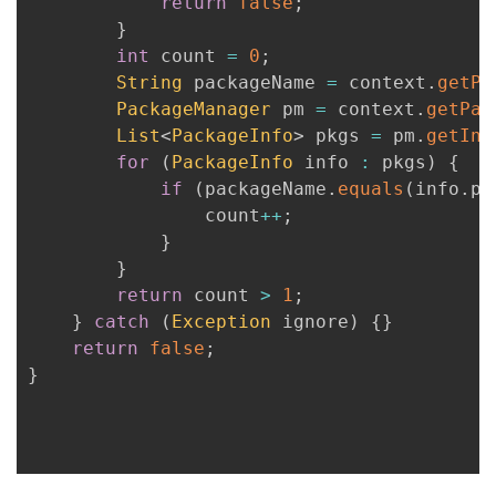
return
false
;
}
int
 count 
=
0
;
String
 packageName 
=
 context
.
getPa
PackageManager
 pm 
=
 context
.
getPac
List
<
PackageInfo
>
 pkgs 
=
 pm
.
getIns
for
(
PackageInfo
 info 
:
 pkgs
)
{
if
(
packageName
.
equals
(
info
.
pa
                count
++
;
}
}
return
 count 
>
1
;
}
catch
(
Exception
 ignore
)
{
}
return
false
;
}