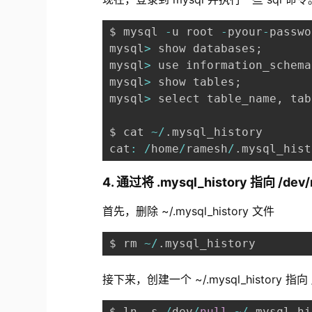
$ mysql 
-
u root 
-
pyour
-
passwo
mysql
>
 show databases
;
mysql
>
 use information_schema
mysql
>
 show tables
;
mysql
>
 select table_name
,
 tab
$ cat 
~
/
.
mysql_history

cat
:
/
home
/
ramesh
/
.
mysql_hist
4. 通过将 .mysql_history 指向 /de
首先，删除 ~/.mysql_history 文件
$ rm 
~
/
.
mysql_history
接下来，创建一个 ~/.mysql_history 指
$ ln 
-
s 
/
dev
/
null
~
/
.
mysql_hi