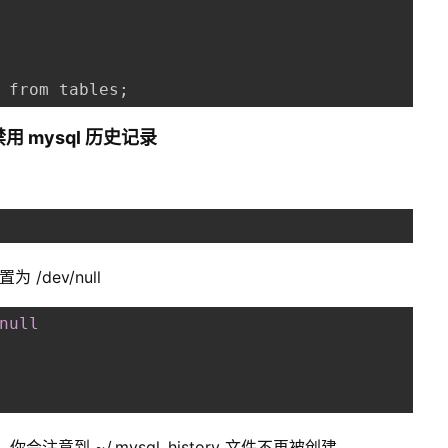
 from tables
;
量禁用 mysql 历史记录
为 /dev/null
null
你会注意到 ~/.mysql_history 文件不再被创建。