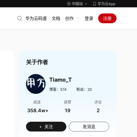
中国站
华为云App
华为云码道
文档
创作
登录
注册
关于作者
Tiamo_T
博客：
574
粉丝：
20
阅读
获赞
评论
358.4w+
19
2
+ 关注
发消息