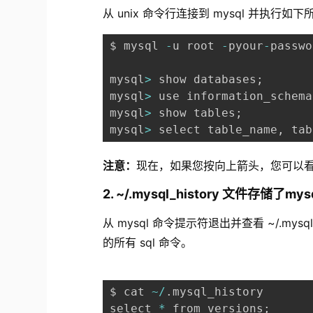
从 unix 命令行连接到 mysql 并执行如下
$ mysql 
-
u root 
-
pyour
-
passwo
mysql
>
 show databases
;
mysql
>
 use information_schema
mysql
>
 show tables
;
mysql
>
 select table_name
,
 tab
注意：
现在，如果您按向上箭头，您可以看到
2. ~/.mysql_history 文件存储了m
从 mysql 命令提示符退出并查看 ~/.mys
的所有 sql 命令。
$ cat 
~
/
.
mysql_history

select 
*
 from versions
;