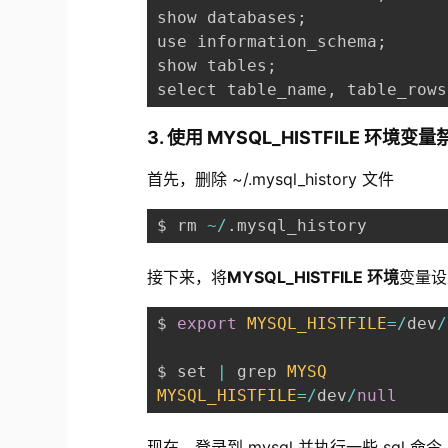
show databases
;
use information_schema
;
show tables
;
select table_name
,
 table_rows
3. 使用 MYSQL_HISTFILE 环境变
首先，删除 ~/.mysql_history 文件
$ rm 
~
/
.
mysql_history
接下来，将
MYSQL_HISTFILE 环境
变量设置
$ 
export
MYSQL_HISTFILE
=
/
dev
/
$ set 
|
 grep 
MYSQ
MYSQL_HISTFILE
=
/
dev
/
null
现在，登录到 mysql 并执行一些 sql 命令。