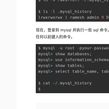
$ ls 
-
l 
.
mysql_history

lrwxrwxrwx 
1
 ramesh admin 
9
 D
现在，登录到 mysql 并执行一些 sql 命令
任何以前键入的命令。
$ mysql 
-
u root 
-
pyour
-
passwo
mysql
>
 show databases
;
mysql
>
 use information_schema
mysql
>
 show tables
;
mysql
>
 select table_name
,
 tab
$ cat 
~
/
.
mysql_history

$