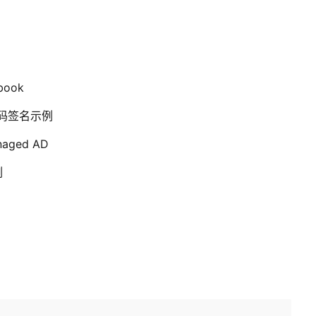
book
及代码签名示例
ged AD
例
户