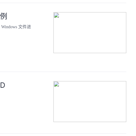
示例
ndows 文件进
D