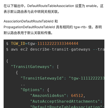
在以下输出中，DefaultRouteTableAssociation 设置为 enable，这
者
表示默认路由表与此中转网关相关联。
我
AssociationDefaultRouteTableId 和
PropagationDefaultRouteTableId 具有相同的 tgw-rtb- 值，表明
的
我
默认路由表用于默认关联和传播。
$ 
博
的
我
TGW_ID
=
tgw
-
11112222333344444
$ aws ec2 describe
-
transit
-
gateways 
--
tran
客
论
的
我
{
坛
圈
的
我
"TransitGateways"
:
[
{
子
直
的
我
"TransitGatewayId"
:
"tgw-11112222333
.
.
我
播
活
的
"Options"
:
{
"AmazonSideAsn"
:
64512
,
我
动
关
"AutoAcceptSharedAttachments"
:
"
的
"DefaultRouteTableAssociation"
: