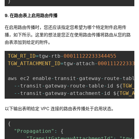
}
9. 在路由表上启用路由传播
在启用路由传播时，您还应该指定您希望为哪个特定附件启用传
播，如下所示。这里的想法是您正在使用路由传播将路由从您的路
由表添加到给定的附件。
TGW_RT_ID
=
tgw
-
rtb
-
00011122233344455
TGW_ATTACHMENT_ID
=
tgw
-
attach
-
0001112223334
aws ec2 enable
-
transit
-
gateway
-
route
-
table
--
transit
-
gateway
-
route
-
table
-
id $
{
TGW_R
--
transit
-
gateway
-
attachment
-
id $
{
TGW_AT
以下输出表明给定 VPC 连接的路由表传播处于启用状态。
{
"Propagation"
:
{
"TransitGatewayAttachmentId"
:
"tgw-a