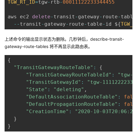
TGW_RT_ID
=
tgw
-
rtb
-
00011122233344455
aws ec2 
delete
-
transit
-
gateway
-
route
-
table 
--
transit
-
gateway
-
route
-
table
-
id $
{
TGW_R
上述命令的输出显示状态为删除。几秒钟后，describe-transit-
gateway-route-tables 将不再显示此路由表。
{
"TransitGatewayRouteTable"
:
{
"TransitGatewayRouteTableId"
:
"tgw-r
"TransitGatewayId"
:
"tgw-11112222333
"State"
:
"deleting"
,
"DefaultAssociationRouteTable"
:
fals
"DefaultPropagationRouteTable"
:
fals
"CreationTime"
:
"2020-10-03T20:06:25
}
}