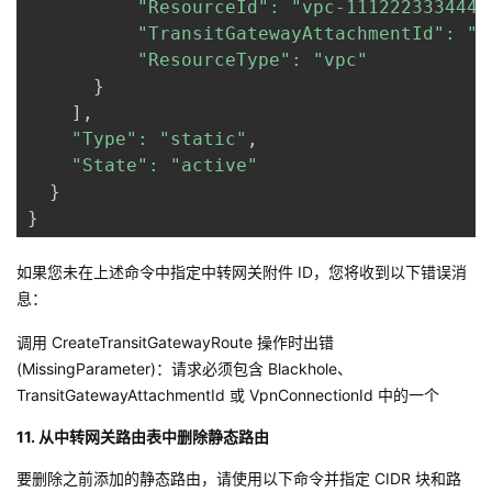
"ResourceId"
:
"vpc-1112223334445
"TransitGatewayAttachmentId"
:
"t
"ResourceType"
:
"vpc"
}
]
,
"Type"
:
"static"
,
"State"
:
"active"
}
}
如果您未在上述命令中指定中转网关附件 ID，您将收到以下错误消
息：
调用 CreateTransitGatewayRoute 操作时出错
(MissingParameter)：请求必须包含 Blackhole、
TransitGatewayAttachmentId 或 VpnConnectionId 中的一个
11. 从中转网关路由表中删除静态路由
要删除之前添加的静态路由，请使用以下命令并指定 CIDR 块和路