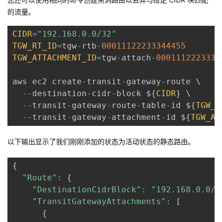
的流量。
CIDR
=
"192.168.0.0/32"
TGW_RT_ID
=
tgw
-
rtb
-
00011122233344455
TGW_ATTACHMENT_ID
=
tgw
-
attach
-
0001112223334
aws ec2 create
-
transit
-
gateway
-
route \

--
destination
-
cidr
-
block $
{
CIDR
}
 \

--
transit
-
gateway
-
route
-
table
-
id $
{
TGW_R
--
transit
-
gateway
-
attachment
-
id $
{
TGW_AT
以下输出显示了我们刚刚添加的状态为活动状态的静态路由。
{
"Route"
:
{
"DestinationCidrBlock"
:
"192.168.0.0/3
"TransitGatewayAttachments"
:
[
{