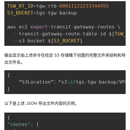
TGW_RT_ID
=
tgw
-
rtb
-
00011122233344455
S3_BUCKET
=
tgs
-
tgw
-
backup

aws ec2 
export
-
transit
-
gateway
-
routes \

--
transit
-
gateway
-
route
-
table
-
id $
{
TGW_R
--
s3
-
bucket $
{
S3_BUCKET
}
输出显示由上述命令在给定 S3 存储桶下创建的完整文件夹结构和导
出文件名。
{
    “S3Loc​​ation”：“s3
:
/
/
tgs
-
tgw
-
backup
/
VPC
}
以下是上述 JSON 导出文件内容的示例。
{
"routes"
:
[