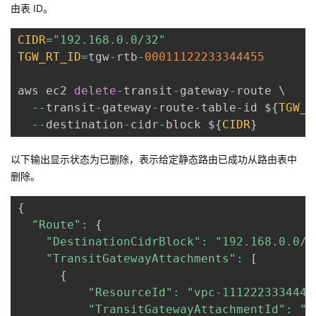
由表 ID。
CIDR
=
"192.168.0.0/32"
TGW_RT_ID
=
tgw
-
rtb
-
00011122233344455
aws ec2 
delete
-
transit
-
gateway
-
route \

--
transit
-
gateway
-
route
-
table
-
id $
{
TGW_R
--
destination
-
cidr
-
block $
{
CIDR
}
以下输出显示状态为已删除，表示给定静态路由已成功从路由表中
删除。
{
"Route"
:
{
"DestinationCidrBlock"
:
"192.168.0.0/3
"TransitGatewayAttachments"
:
[
{
"ResourceId"
:
"vpc-1112223334445
"TransitGatewayAttachmentId"
:
"t