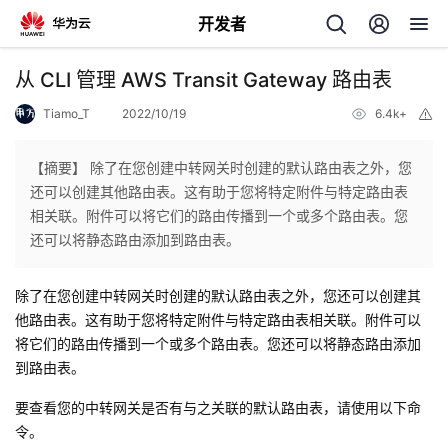
开发者
返
从 CLI 管理 AWS Transit Gateway 路由表
回
Tiamo_T
2022/10/19
6.4k+
举
报
【摘要】 除了在您创建中转网关时创建的默认路由表之外，您
还可以创建其他路由表。这有助于您将特定附件与特定路由表
相关联。附件可以将它们的路由传播到一个或多个路由表。您
个
还可以将静态路由添加到路由表。
我
人
除了在您创建中转网关时创建的默认路由表之外，您还可以创建其
他路由表。这有助于您将特定附件与特定路由表相关联。附件可以
的
主
将它们的路由传播到一个或多个路由表。您还可以将静态路由添加
到路由表。
开
页
要查看您的中转网关是否有与之关联的默认路由表，请使用以下命
令。
发