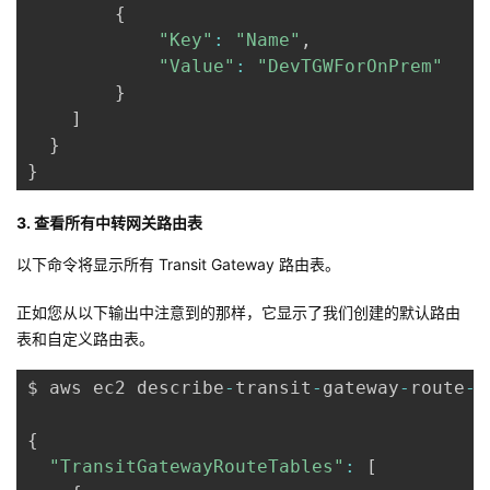
{
"Key"
:
"Name"
,
"Value"
:
"DevTGWForOnPrem"
}
]
}
}
3. 查看所有中转网关路由表
以下命令将显示所有 Transit Gateway 路由表。
正如您从以下输出中注意到的那样，它显示了我们创建的默认路由
表和自定义路由表。
$ aws ec2 describe
-
transit
-
gateway
-
route
-
t
{
"TransitGatewayRouteTables"
:
[