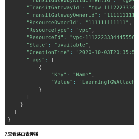
"TransitGatewayAttachmentId"
:
"tgw-a
"TransitGatewayId"
:
"tgw-11122233344
"TransitGatewayOwnerId"
:
"1111111111
"ResourceOwnerId"
:
"111111111111"
,
"ResourceType"
:
"vpc"
,
"ResourceId"
:
"vpc-11122233344455566
"State"
:
"available"
,
"CreationTime"
:
"2020-10-03T20:35:59
"Tags"
:
[
{
"Key"
:
"Name"
,
"Value"
:
"LearningTGWAttachm
}
]
}
]
}
7.查看路由表传播