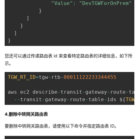
"Value"
:
"DevTGWForOnPrem"
}
]
}
]
}
您还可以通过传递路由表 id 来查看特定路由表的详细信息，如下所
示。
TGW_RT_ID
=
tgw
-
rtb
-
00011122233344455
aws ec2 describe
-
transit
-
gateway
-
route
-
tab
--
transit
-
gateway
-
route
-
table
-
ids $
{
TGW_
4.删除中转网关路由表
要删除中转网关路由表，请使用以下命令并指定路由表 ID。