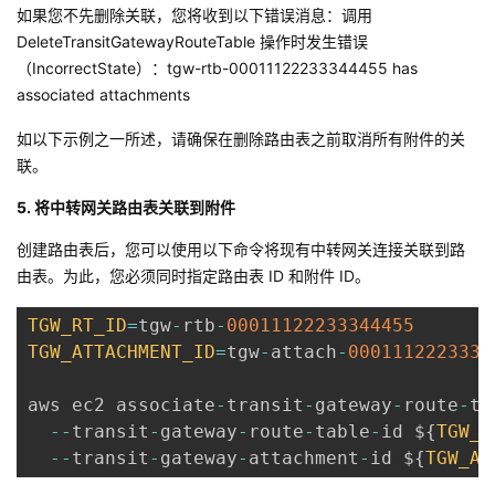
如果您不先删除关联，您将收到以下错误消息：调用
DeleteTransitGatewayRouteTable 操作时发生错误
（IncorrectState）：tgw-rtb-00011122233344455 has
associated attachments
如以下示例之一所述，请确保在删除路由表之前取消所有附件的关
联。
5. 将中转网关路由表关联到附件
创建路由表后，您可以使用以下命令将现有中转网关连接关联到路
由表。为此，您必须同时指定路由表 ID 和附件 ID。
TGW_RT_ID
=
tgw
-
rtb
-
00011122233344455
TGW_ATTACHMENT_ID
=
tgw
-
attach
-
0001112223334
aws ec2 associate
-
transit
-
gateway
-
route
-
ta
--
transit
-
gateway
-
route
-
table
-
id $
{
TGW_R
--
transit
-
gateway
-
attachment
-
id $
{
TGW_AT