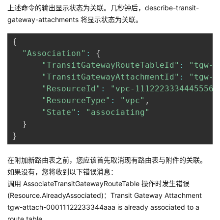
上述命令的输出显示状态为关联。几秒钟后，describe-transit-
gateway-attachments 将显示状态为关联。
{
"Association"
:
{
"TransitGatewayRouteTableId"
:
"tgw-r
"TransitGatewayAttachmentId"
:
"tgw-a
"ResourceId"
:
"vpc-11122233344455566
"ResourceType"
:
"vpc"
,
"State"
:
"associating"
}
}
在附加新路由表之前，您应该首先取消现有路由表与附件的关联。
如果没有，您将收到以下错误消息：
调用 AssociateTransitGatewayRouteTable 操作时发生错误
(Resource.AlreadyAssociated)：Transit Gateway Attachment
tgw-attach-00011122233344aaa is already associated to a
route table。