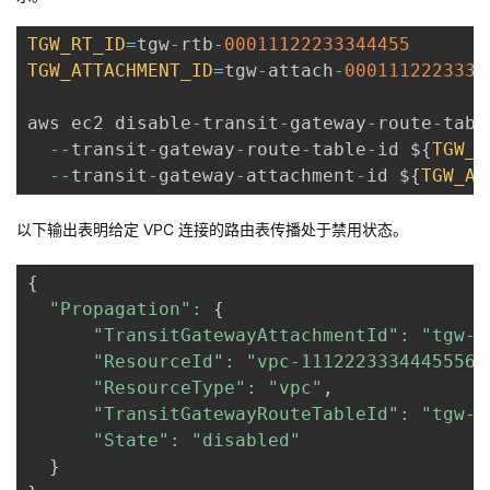
TGW_RT_ID
=
tgw
-
rtb
-
00011122233344455
TGW_ATTACHMENT_ID
=
tgw
-
attach
-
0001112223334
aws ec2 disable
-
transit
-
gateway
-
route
-
tabl
--
transit
-
gateway
-
route
-
table
-
id $
{
TGW_R
--
transit
-
gateway
-
attachment
-
id $
{
TGW_AT
以下输出表明给定 VPC 连接的路由表传播处于禁用状态。
{
"Propagation"
:
{
"TransitGatewayAttachmentId"
:
"tgw-a
"ResourceId"
:
"vpc-11122233344455566
"ResourceType"
:
"vpc"
,
"TransitGatewayRouteTableId"
:
"tgw-r
"State"
:
"disabled"
}