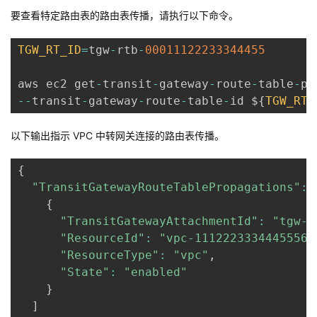
要查看特定路由表的路由表传播，请执行以下命令。
TGW_RT_ID
=
tgw
-
rtb
-
00011122233344455
aws ec2 get
-
transit
-
gateway
-
route
-
table
-
--
transit
-
gateway
-
route
-
table
-
id $
{
TGW_RT_
以下输出指示 VPC 中转网关连接的路由表传播。
{
"TransitGatewayRouteTablePropagations"
:
{
"TransitGatewayAttachmentId"
:
"tgw-a
"ResourceId"
:
"vpc-11122233344455566
"ResourceType"
:
"vpc"
,
"State"
:
"enabled"
}
]