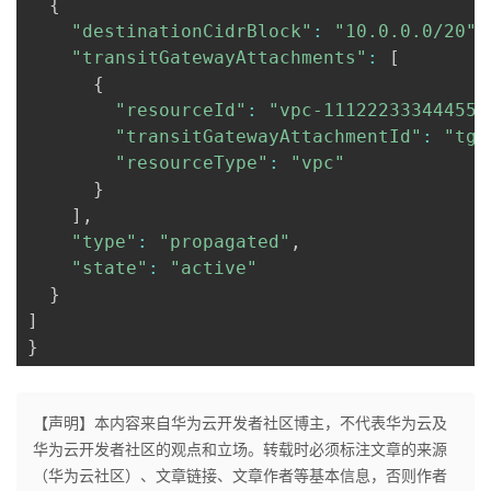
{
"destinationCidrBlock"
:
"10.0.0.0/20"
,
"transitGatewayAttachments"
:
[
{
"resourceId"
:
"vpc-111222333444555
"transitGatewayAttachmentId"
:
"tgw
"resourceType"
:
"vpc"
}
]
,
"type"
:
"propagated"
,
"state"
:
"active"
}
]
}
【声明】本内容来自华为云开发者社区博主，不代表华为云及
华为云开发者社区的观点和立场。转载时必须标注文章的来源
（华为云社区）、文章链接、文章作者等基本信息，否则作者