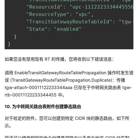
"ResourceId"
:
"vpc-11122233344455566
"ResourceType"
:
"vpc"
,
"TransitGatewayRouteTableId"
:
"tgw-r
"State"
:
"enabled"
}
}
如果您没有禁用现有 RT 的传播，您将收到以下错误消息：
调用 EnableTransitGatewayRouteTablePropagation 操作时发生错
误 (TransitGatewayRouteTablePropagation.Duplicate)：传播
tgw-attach-00011122233344aaa 已存在于中转网关路由表 tgw-
rtb-00011122233344455 中。
10. 为中转网关路由表附件创建静态路由
对于给定的附件，您可以创建到特定 CIDR 块的静态路由，如下所
示。
您还可以使用相同的命令创建黑洞路由以丢弃与给定 CIDR 块匹配