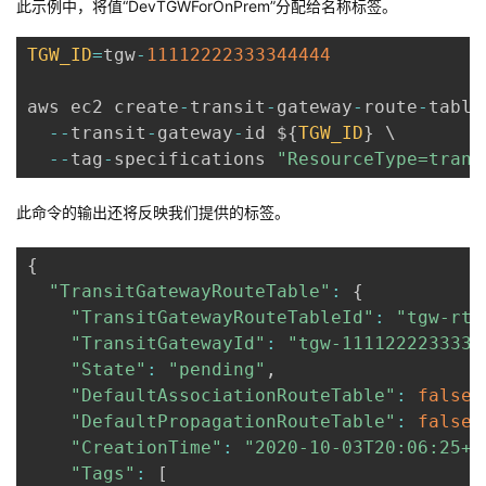
此示例中，将值“DevTGWForOnPrem”分配给名称标签。
TGW_ID
=
tgw
-
11112222333344444
aws ec2 create
-
transit
-
gateway
-
route
-
table 
--
transit
-
gateway
-
id $
{
TGW_ID
}
 \

--
tag
-
specifications 
"ResourceType=trans
此命令的输出还将反映我们提供的标签。
{
"TransitGatewayRouteTable"
:
{
"TransitGatewayRouteTableId"
:
"tgw-rtb
"TransitGatewayId"
:
"tgw-1111222233334
"State"
:
"pending"
,
"DefaultAssociationRouteTable"
:
false
,
"DefaultPropagationRouteTable"
:
false
,
"CreationTime"
:
"2020-10-03T20:06:25+0
"Tags"
:
[