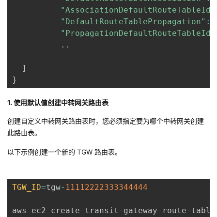
我
注
"AssociationDefaultRouteTableId"
的
开
"DefaultRouteTablePropagation"
:
"PropagationDefaultRouteTableId"
的
Programs
发
.
.
支
者
]
}
持
学
1. 使用默认值创建中转网关路由表
我
堂
创建自定义中转网关路由表时，您必须指定要为哪个中转网关创建
的
我
我
此路由表。
技
的
以下示例创建一个新的 TGW 路由表。
的
我
术
云
课
的
我
TGW_ID
=
tgw
-
11112222333344444
支
声
程
认
的
我
aws ec2 create
-
transit
-
gateway
-
route
-
table