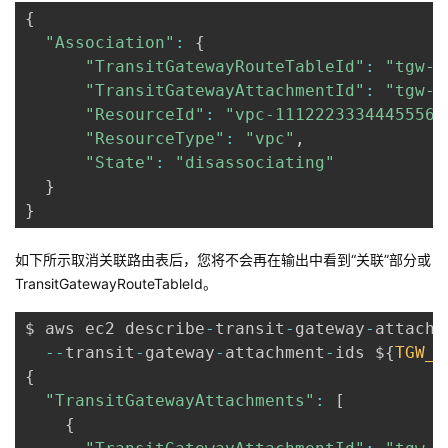
{
"Association"
:
{
"TransitGatewayRouteTableId"
:
"tgw-r
"TransitGatewayAttachmentId"
:
"tgw-a
"ResourceId"
:
"vpc-11122233344455566
"ResourceType"
:
"vpc"
,
"State"
:
"disassociating"
}
}
如下所示取消关联路由表后，您将不会再在输出中看到“关联”部分或
TransitGatewayRouteTableId。
$ aws ec2 describe
-
transit
-
gateway
-
attachm
--
transit
-
gateway
-
attachment
-
ids $
{
TGW_A
{
"TransitGatewayAttachments"
:
[
{