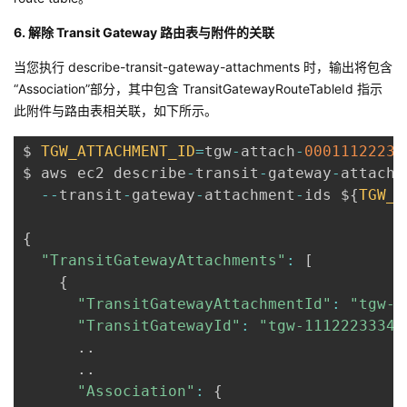
6. 解除 Transit Gateway 路由表与附件的关联
当您执行 describe-transit-gateway-attachments 时，输出将包含
“Association”部分，其中包含 TransitGatewayRouteTableId 指示
此附件与路由表相关联，如下所示。
$ 
TGW_ATTACHMENT_ID
=
tgw
-
attach
-
00011122233
$ aws ec2 describe
-
transit
-
gateway
-
attachm
--
transit
-
gateway
-
attachment
-
ids $
{
TGW_A
{
"TransitGatewayAttachments"
:
[
{
"TransitGatewayAttachmentId"
:
"tgw-a
"TransitGatewayId"
:
"tgw-11122233344
.
.
.
.
"Association"
:
{