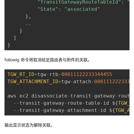
"TransitGatewayRouteTableId"
:
"t
"State"
:
"associated"
}
,
.
.
}
]
}
followig 命令将取消给定路由表与附件的关联。
TGW_RT_ID
=
tgw
-
rtb
-
00011122233344455
TGW_ATTACHMENT_ID
=
tgw
-
attach
-
0001112223334
aws ec2 disassociate
-
transit
-
gateway
-
route
--
transit
-
gateway
-
route
-
table
-
id $
{
TGW_R
--
transit
-
gateway
-
attachment
-
id $
{
TGW_AT
输出显示状态为解除关联。