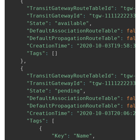
{
"TransitGatewayRouteTableId"
:
"tgw-r
"TransitGatewayId"
:
"tgw-11112222333
"State"
:
"available"
,
"DefaultAssociationRouteTable"
:
fals
"DefaultPropagationRouteTable"
:
fals
"CreationTime"
:
"2020-10-03T19:58:33
"Tags"
:
[
]
}
,
{
"TransitGatewayRouteTableId"
:
"tgw-r
"TransitGatewayId"
:
"tgw-11112222333
"State"
:
"pending"
,
"DefaultAssociationRouteTable"
:
fals
"DefaultPropagationRouteTable"
:
fals
"CreationTime"
:
"2020-10-03T20:06:25
"Tags"
:
[
{
"Key"
:
"Name"
,