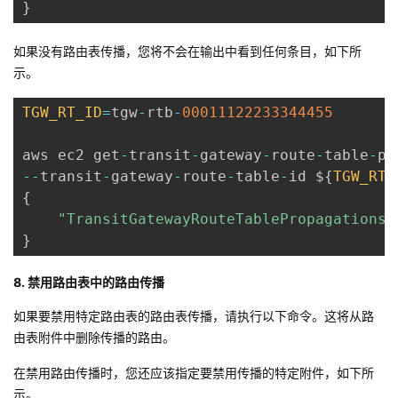
}
如果没有路由表传播，您将不会在输出中看到任何条目，如下所
示。
TGW_RT_ID
=
tgw
-
rtb
-
00011122233344455
aws ec2 get
-
transit
-
gateway
-
route
-
table
-
--
transit
-
gateway
-
route
-
table
-
id $
{
TGW_RT_
{
"TransitGatewayRouteTablePropagations"
}
8. 禁用路由表中的路由传播
如果要禁用特定路由表的路由表传播，请执行以下命令。这将从路
由表附件中删除传播的路由。
在禁用路由传播时，您还应该指定要禁用传播的特定附件，如下所
示。