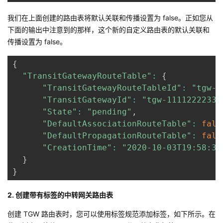
持
建
证
实
的
我们在上面创建的路由表将默认关联和传播设置为 false。正如您从
议
下面的输出中注意到的那样，这个新的自定义路由表的默认关联和
验
收
传播设置为 false。
藏
{
"TransitGatewayRouteTable"
:
{
"TransitGatewayRouteTableId"
:
"tgw-r
"TransitGatewayId"
:
"tgw-11112222333
"State"
:
"pending"
,
"DefaultAssociationRouteTable"
:
fals
"DefaultPropagationRouteTable"
:
fals
"CreationTime"
:
"2020-10-03T19:58:33
}
}
2. 创建带有标签的中转网关路由表
创建 TGW 路由表时，您可以使用标签规范添加标签，如下所示。在