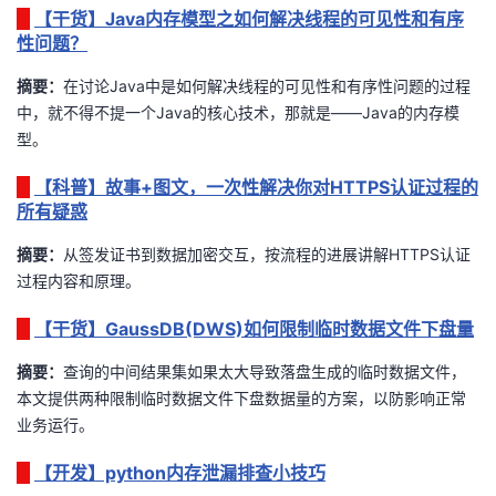
持
建
证
实
的
【干货】Java内存模型之如何解决线程的可见性和有序
性问题？
议
验
收
摘要：
在
讨论
Java
中是如何解决线程的可见性和有序性问题的
过程
中，
就不得不提一个
Java
的核心技术，那就是
——Java
的内存模
藏
型。
【科普】故事+图文，一次性解决你对HTTPS认证过程的
所有疑惑
摘要：
从签发证书到数据加密交互，按流程的进展讲解HTTPS认证
过程内容和原理。
【干货】GaussDB(DWS)如何限制临时数据文件下盘量
摘要：
查询的中间结果集如果太大导致落盘生成的临时数据文件，
本文提供两种限制临时数据文件下盘数据量的方案，以防影响正常
业务运行。
【开发】python内存泄漏排查小技巧