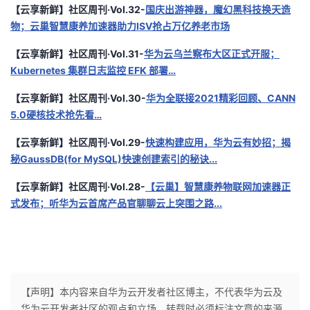
【云享新鲜】社区周刊·Vol.32-
国庆出游神器，魔幻黑科技换天造
物；云巢智慧康养加速器助力ISV抢占万亿养老市场
【云享新鲜】社区周刊·Vol.31-
华为云乌兰察布大区正式开服；
Kubernetes 集群日志监控 EFK 部署…
【云享新鲜】社区周刊·Vol.30-
华为全联接2021精彩回顾、CANN
5.0硬核技术抢先看…
【云享新鲜】社区周刊·Vol.29-
快速构建应用，华为云有妙招；揭
秘GaussDB(for MySQL)快速创建索引的秘诀...
【云享新鲜】社区周刊·Vol.28-
【云巢】智慧康养物联网加速器正
式发布；听华为云首席产品官聊聊云上突围之路...
【声明】本内容来自华为云开发者社区博主，不代表华为云及
华为云开发者社区的观点和立场。转载时必须标注文章的来源