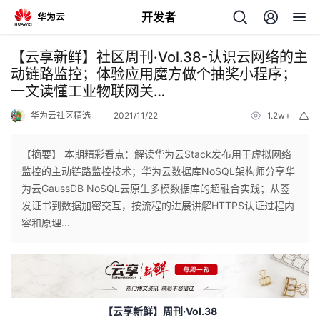
开发者
返
【云享新鲜】社区周刊·Vol.38-认识云网络的主
回
动链路监控；体验应用魔方做个抽奖小程序；
一文读懂工业物联网关…
华为云社区精选
2021/11/22
1.2w+
举
报
【摘要】 本期精彩看点：解读华为云Stack发布用于虚拟网络
个
监控的主动链路监控技术；华为云数据库NoSQL架构师分享华
为云GaussDB NoSQL云原生多模数据库的超融合实践；从签
我
人
发证书到数据加密交互，按流程的进展讲解HTTPS认证过程内
容和原理…
的
主
开
页
发
【云享新鲜】周刊
·Vol.38