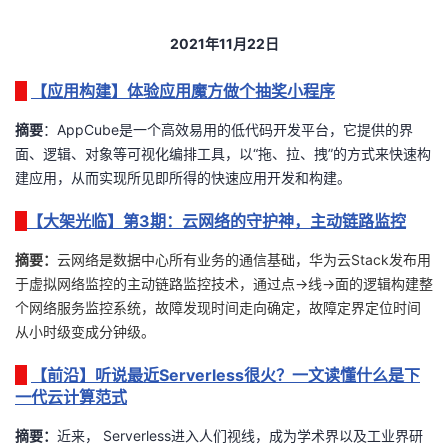
者
2021
年
11
月22
日
我
【应用构建】体验应用魔方做个抽奖小程序
摘要
：AppCube是一个高效易用的低代码开发平台，它提供的界
的
我
面、逻辑、对象等可视化编排工具，以“拖、拉、拽”的方式来快速构
建应用，从而实现所见即所得的快速应用开发和构建。
博
的
我
【大架光临】第3期：云网络的守护神，主动链路监控
客
论
的
我
摘要：
云网络是数据中心所有业务的通信基础，华为云
Stack
发布用
坛
圈
的
我
于虚拟网络监控的主动链路监控技术，通过点
->
线
->
面的逻辑构建整
个网络服务监控系统，故障发现时间走向确定，故障定界定位时间
子
直
的
我
从小时级变成分钟级。
我
播
活
的
【前沿】听说最近Serverless很火？一文读懂什么是下
一代云计算范式
我
动
关
的
摘要：
近来，
Serverless
进入人们视线，成为学术界以及工业界研