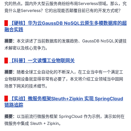
究的热点。国内外大型云服务商纷纷布局
Serverless
领域。那么，究
我
注
的
开
竟什么是
Serverless
？它的出现能否颠覆目前已有的开发方式呢？
的
Programs
发
【硬核】华为云GaussDB NoSQL云原生多模数据库的超
融合实践
支
者
摘要
：
本文讲述
了当前数据库的发展趋势、
GaussDB NoSQL
关键技
术解密以及核心竞争力。
持
学
【科普】一文读懂工业物联网关
我
堂
摘要：
随着全球工业自动化的不断深入，在工业当中有一个满足工
的
我
我
业物联网设备就显得非常有必要了，本文将介绍工业领域当中固网
场景下网关的技术细节
。
技
的
的
我
【实战】微服务框架Sleuth+Zipkin 实现 SpringCloud
链路追踪
术
云
课
的
我
摘要：
以
当前流行微服务框架
SpringCloud
作为示例，演示如何在
支
声
程
认
的
我
微服务中集成
Sleuth + Zipkin
。