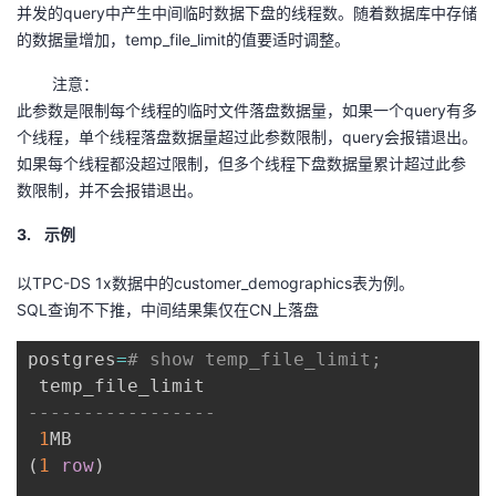
并发的query中产生中间临时数据下盘的线程数。随着数据库中存储
我
注
的
开
的数据量增加，temp_file_limit的值要适时调整。
的
Programs
发
注意：
此参数是限制每个线程的临时文件落盘数据量，如果一个query有多
支
者
个线程，单个线程落盘数据量超过此参数限制，query会报错退出。
如果每个线程都没超过限制，但多个线程下盘数据量累计超过此参
持
学
数限制，并不会报错退出。
3. 示例
我
堂
以TPC-DS 1x数据中的customer_demographics表为例。
的
我
我
SQL查询不下推，中间结果集仅在CN上落盘
技
的
的
我
postgres
=
# show temp_file_limit;
术
云
课
的
我
-----------------
1
支
声
程
认
的
我
(
1
row
)