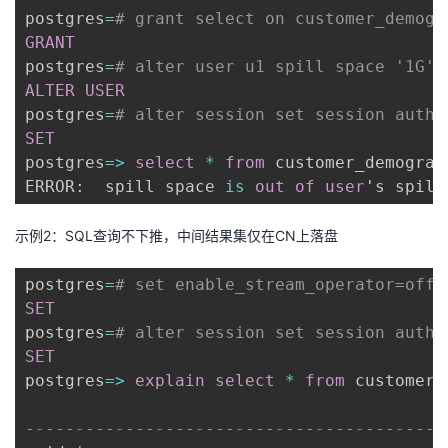
postgres
=
# grant select on customer_demogr
GRANT
postgres
=
# alter user u1 spill space '1G';
ALTER
USER
postgres
=
# alter session set session autho
SET
postgres
=
>
select
*
from
 customer_demograp
ERROR:  spill space 
is
out
of
user
's spill
示例2：SQL查询不下推，中间结果集仅在CN上落盘
postgres
=
# set enable_stream_operator=off;
SET
postgres
=
# alter session set session autho
SET
postgres
=
>
explain
select
*
from
 customer_
                                          
------------------------------------------