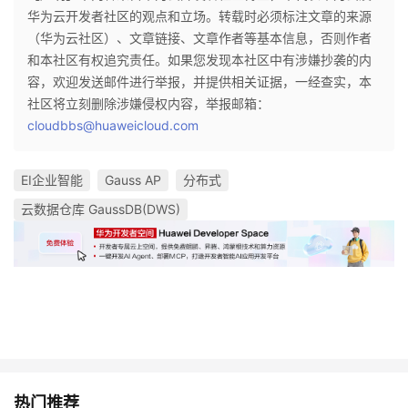
华为云开发者社区的观点和立场。转载时必须标注文章的来源
（华为云社区）、文章链接、文章作者等基本信息，否则作者
和本社区有权追究责任。如果您发现本社区中有涉嫌抄袭的内
容，欢迎发送邮件进行举报，并提供相关证据，一经查实，本
社区将立刻删除涉嫌侵权内容，举报邮箱：
cloudbbs@huaweicloud.com
EI企业智能
Gauss AP
分布式
云数据仓库 GaussDB(DWS)
热门推荐