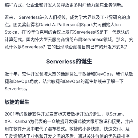
编程方式，让企业和开发人员释放更多时间精力聚焦业务创新。
者
近来，
Serverless
进入人们视线，成为学术界以及工业界研究的热
点。图灵奖获得者
David A. Patterson
和
Spark
共同创始人
Ion
我
Stoica
，在
19
年伯克利的会议上发布
Serverless
将是下一代默认的
计算范式。国内外大型云服务商纷纷布局
Serverless
领域。那么，究
的
我
竟什么是
Serverless
？它的出现能否颠覆目前已有的开发方式呢？
博
的
我
Serverless的诞生
客
论
的
我
近十年，软件开发领域大热的话题莫过于敏捷和
DevOps
，我们从敏
捷和
DevOps
角度，结合敏捷和
DevOps
的诞生路线来了解一下
坛
圈
的
我
Serverless
。
子
直
的
我
敏捷的诞生
2001年的敏捷软件开发宣言标志着敏捷开发的诞生，以
Scrum
、
我
播
活
的
XP
、
Kanban
为代表的一众敏捷开发模式被大家所熟识和接受，并应
用在软件开发中取代了瀑布模式。敏捷的小步快跑、快速交付、及
我
动
关
的
早反馈解决了业务和开发之间的矛盾，通过关注价值的优先级排序