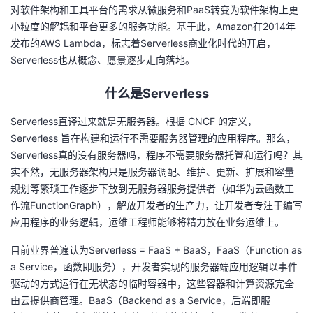
持
建
证
实
的
对软件架构和工具平台的需求从微服务和
PaaS
转变为软件架构上更
小粒度的解耦和平台更多的服务功能。基于此，
Amazon
在
2014
年
议
验
收
发布的
AWS Lambda
，标志着
Serverless
商业化时代的开启，
Serverless
也从概念、愿景逐步走向落地。
藏
什么是
Serverless
Serverless直译过来就是无服务器。根据
CNCF
的定义，
Serverless
旨在构建和运行不需要服务器管理的应用程序。那么，
Serverless
真的没有服务器吗，程序不需要服务器托管和运行吗？其
实不然，无服务器架构只是服务器调配、维护、更新、扩展和容量
规划等繁琐工作逐步下放到无服务器服务提供者（如华为云函数工
作流
FunctionGraph
），解放开发者的生产力，让开发者专注于编写
应用程序的业务逻辑，运维工程师能够将精力放在业务运维上。
目前业界普遍认为
Serverless = FaaS + BaaS
，
FaaS
（
Function as
a Service
，函数即服务），开发者实现的服务器端应用逻辑以事件
驱动的方式运行在无状态的临时容器中，这些容器和计算资源完全
由云提供商管理。
BaaS
（
Backend as a Service
，后端即服