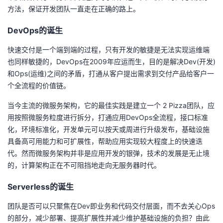
方法，保证开发团队一直走在正确的路上。
我
注
的
开
DevOps的诞生
的
Programs
发
快速交付是一个端到端的过程，只有开发的敏捷是无法实现运维端
支
者
也同样敏捷的，
DevOps
在
2009
年应运而生，目的是解决
Dev(
开发
)
和
Ops(
运维
)
之间的矛盾，打通从客户提出需求到交付产品给客户一
持
学
个全流程的价值链。
当今主流的微服务架构，它的最佳实践是建立一个
2 Pizza
团队，应
我
堂
用按照微服务粒度进行拆分，打通应用
DevOps
全流程，接口标准
化，环境标准化，开发单元可以按天或周进行升级发布，基础设施
的
我
我
具备高可用能力和可扩展性，帮助应用实现较大程度上的快速迭
代。然而微服务架构并非是应用开发的银弹，技术的发展是无止境
技
的
的
我
的，计算架构正在不可阻挡地走向无服务器时代。
术
云
课
的
我
Serverless的诞生
支
声
程
认
的
我
团队是否可以只聚焦在
Dev
即业务和代码交付层面，而不去关心
Ops
的部分，减少部署、提高扩展性并减少维护基础设施的负担？由此