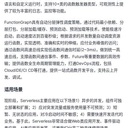
语言和自定义运行时，支持
10+
类的函数触发器类型，可观测性上提
供了较为丰富的日志、监控等功能。
FunctionGraph具有自动分层弹性调度策略，通过代码最小依赖、分
层打包、分层加载
/
缓存、预测启动、预测加载等技术，使能极速冷
启动，启动速度达到百毫秒级；根据请求的并发数量自动调度资源
运行函数，实现透明、准确和实时的伸缩，应付业务峰值的访问；
通过函数间高速总线实现低函数间通信时延
(2~3ms)
，做到统一高
速总线，支撑函数间通信事件、参数、
Future
等重要数据的高效传
输；提供函数全生命周期管理能力，打通
DevOps
流程，包括
CloudIDE/CI CD
等打通，提供一站式函数开发平台，支持云上开
发、调试。
适用场景
现阶段，
Serverless
主要应用在以下场景
1
）异步的并发，组件可独
立部署和扩展；
2
）应对突发流量或服务使用量不可预测；
3
）短
暂、无状态的应用，对冷启动时间不敏感；
4
）需要快速开发迭代的
业务。基于此，
Serverless
非常适合做
Web
类应用开发、事件驱动
类应用、
AI
类应用开发等，这里我们分享三种具体使用场景。