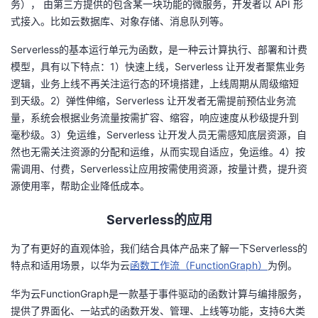
务），
由第三方提供的包含某一块功能的微服务，开发者以
API
形
式接入。比如云数据库、对象存储、消息队列等。
Serverless的基本运行单元为函数，是一种云计算执行、部署和计费
模型，具有以下特点：
1
）快速上线，
Serverless
让开发者聚焦业务
逻辑，业务上线不再关注运行态的环境搭建，上线周期从周级缩短
到天级。
2
）弹性伸缩，
Serverless
让开发者无需提前预估业务流
量，系统会根据业务流量按需扩容、缩容，响应速度从秒级提升到
毫秒级。
3
）免运维，
Serverless
让开发人员无需感知底层资源，自
然也无需关注资源的分配和运维，从而实现自适应，免运维。
4
）按
需调用、付费，
Serverless
让应用按需使用资源，按量计费，提升资
源使用率，帮助企业降低成本。
Serverless的应用
为了有更好的直观体验，我们结合具体产品来了解一下
Serverless
的
特点和适用场景，以华为云
函数工作流（FunctionGraph）
为例。
华为云
FunctionGraph
是一款基于事件驱动的函数计算与编排服务，
提供了界面化、一站式的函数开发、管理、上线等功能，支持
6
大类