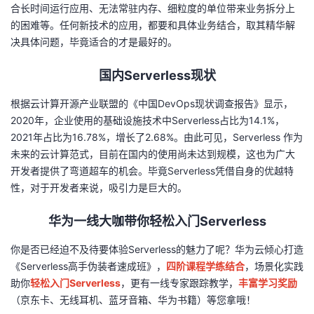
合长时间运行应用、无法常驻内存、细粒度的单位带来业务拆分上
的困难等。任何新技术的应用，都要和具体业务结合，取其精华解
决具体问题，毕竟适合的才是最好的。
国内
Serverless
现状
根据云计算开源产业联盟的《中国
DevOps
现状调查报告》显示，
2020
年，企业使用的基础设施技术中
Serverless
占比为
14.1%
，
2021
年占比为
16.78%
，增长了
2.68%
。由此可见，
Serverless
作为
未来的云计算范式，目前在国内的使用尚未达到规模，这也为广大
开发者提供了弯道超车的机会。毕竟
Serverless
凭借自身的优越特
性，对于开发者来说，吸引力是巨大的。
华为一线大咖带你轻松入门
Serverless
你是否已经迫不及待要体验
Serverless
的魅力了呢？华为云倾心打造
《
Serverless
高手伪装者速成班》，
四阶课程学练结合
，场景化实践
助你
轻松入门Serverless
，更有一线专家跟踪教学，
丰富学习奖励
（京东卡、无线耳机、蓝牙音箱、华为书籍）等您拿哦！