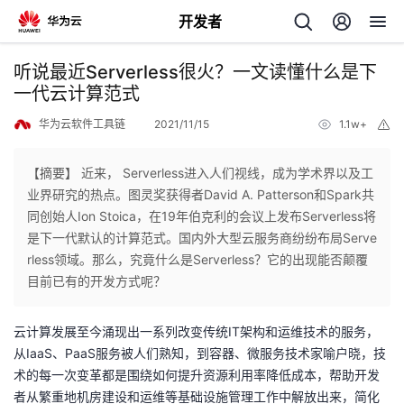
开发者
返
听说最近Serverless很火？一文读懂什么是下
回
一代云计算范式
华为云软件工具链
2021/11/15
1.1w+
举
报
【摘要】 近来， Serverless进入人们视线，成为学术界以及工
业界研究的热点。图灵奖获得者David A. Patterson和Spark共
个
同创始人Ion Stoica，在19年伯克利的会议上发布Serverless将
是下一代默认的计算范式。国内外大型云服务商纷纷布局Serve
我
人
rless领域。那么，究竟什么是Serverless？它的出现能否颠覆
目前已有的开发方式呢？
的
主
云计算发展至今涌现出一系列改变传统
IT
架构和运维技术的服务，
开
页
从
IaaS
、
PaaS
服务被人们熟知，到容器、微服务技术家喻户晓，技
术的每一次变革都是围绕如何提升资源利用率降低成本，帮助开发
发
者从繁重地机房建设和运维等基础设施管理工作中解放出来，简化