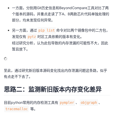
议
注
验
收
一方面，分别用Git历史信息和BeyondCompare工具对比了两
个版本的源码，并重点走读了下A、B两款芯片代码单独处理的
藏
部分，均未发现任何异常。
另一方面，通过
命令对比两个镜像包中的二方包，
pip list
发现仅有
时区工具依赖的版本有变化。
pytz
经过研究分析，认为此包导致的内存泄漏的可能性不大，因此
暂且放下。
至此，通过研究新旧版本源码变化找出内存泄漏问题这条路，似乎
有点走不下去了。
思路二：监测新旧版本内存变化差异
目前python常用的内存检测工具有
、
、
pympler
objgraph
等。
tracemalloc