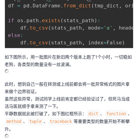
df 
=
 pd
.
DataFrame
.
from_dict
(
tmp_dict
,
 orie
if
 os
.
path
.
exists
(
stats_path
)
:
    df
.
to_csv
(
stats_path
,
 mode
=
'a'
,
 header
else
:
    df
.
to_csv
(
stats_path
,
 index
=
False
)
如下图所示，用一批图片在新旧两个版本上跑了1个小时，一切稳如
老狗，各类型的数量没有一丝波澜。
此时，想到自己一般在转测或上线前都会将一批异常格式的图片拿
来做个边界验证。
虽然这些异常，测试同学上线前肯定都已经验证过了，但死马当成
活马医就顺手拿来测了一下。
平静数据就此被打破了，如下图红框所示：
、
、
dict
function
、
、
等重要类型的数量开始不断攀
method
tuple
traceback
升。