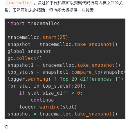
，通过如下代码就可以观察代码行与内存之间的关
tracemalloc
系，虽然可能未必精确，但也能大概提供一些线索。
import
 tracemalloc

tracemalloc
.
start
(
25
)
snapshot 
=
 tracemalloc
.
take_snapshot
(
)
global snapshot

gc
.
collect
(
)
snapshot1 
=
 tracemalloc
.
take_snapshot
(
)
top_stats 
=
 snapshot1
.
compare_to
(
snapshot
,
logger
.
warning
(
"[ Top 20 differences ]"
)
for
 stat 
in
 top_stats
[
:
20
]
:
if
 stat
.
size_diff 
<
0
:
continue
    logger
.
warning
(
stat
)
snapshot 
=
 tracemalloc
.
take_snapshot
(
)