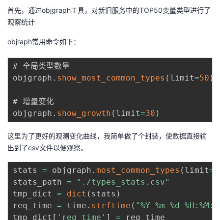
首先，通过objgraph工具，对新旧服务中的TOP50变量类型进行了
观察统计
objraph常用命令如下：
# 全局类型数量

objgraph
.
show_most_common_types
(
limit
=
50
)
# 增量变化

objgraph
.
show_growth
(
limit
=
30
)
这里为了更好的观测变化曲线，我简单做了个封装，使数据直接输
出到了csv文件以便观察。
stats 
=
 objgraph
.
most_common_types
(
limit
=
5
stats_path 
=
"./types_stats.csv"
tmp_dict 
=
dict
(
stats
)
req_time 
=
 time
.
strftime
(
"%Y-%m-%d %H:%M:%
tmp_dict
[
'req_time'
]
=
 req_time
