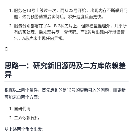
的
Programs
发
者
服务在13号上线过一次，而从23号开始，出现内存不断攀升问
题，达到预警值重启实例后，攀升速度反而更快。
支
者
我
服务分别部署在了A、B 2种芯片上，但除模型推理外，几乎所
有的预处理、后处理共享一套代码。而B芯片出现内存泄漏警
持
告，A芯片未出现任何异常。
学
的
我
我
堂
博
的
我
思路一：研究新旧源码及二方库依赖差
的
我
客
论
的
我
我
异
技
的
坛
圈
的
我
的
我
根据以上两个条件，首先想到的是13号的更新引入的问题，而更新
术
云
子
直
的
我
课
的
我
可能来自两个方面：
自研代码
支
声
播
活
的
程
认
的
我
二方依赖代码
持
建
动
关
证
实
的
从上述两个角度出发：