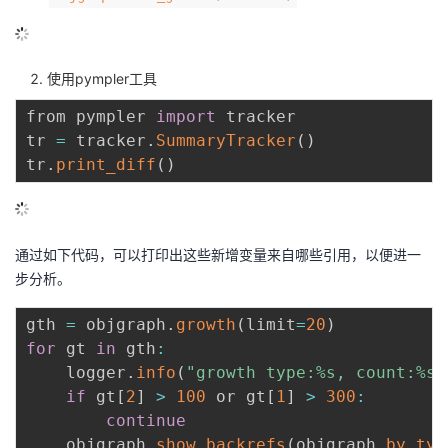
使用pympler工具
from pympler 
import
 tracker

tr 
=
 tracker
.
SummaryTracker
(
)
tr
.
print_diff
(
)
通过如下代码，可以打印出这些新增变量来自哪些引用，以便进一
步分析。
gth 
=
 objgraph
.
growth
(
limit
=
20
)
for
 gt 
in
 gth
:
    logger
.
info
(
"growth type:%s, count:%s,
if
 gt
[
2
]
>
100
 or gt
[
1
]
>
300
:
continue
    objgraph
.
show_backrefs
(
objgraph
.
by_typ