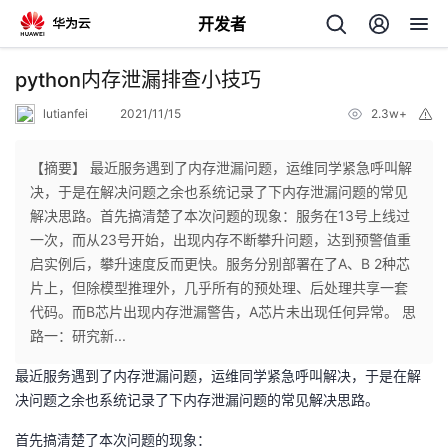
开发者
返
python内存泄漏排查小技巧
回
lutianfei
2021/11/15
2.3w+
举
报
【摘要】 最近服务遇到了内存泄漏问题，运维同学紧急呼叫解
决，于是在解决问题之余也系统记录了下内存泄漏问题的常见
解决思路。首先搞清楚了本次问题的现象：服务在13号上线过
个
一次，而从23号开始，出现内存不断攀升问题，达到预警值重
启实例后，攀升速度反而更快。服务分别部署在了A、B 2种芯
我
人
片上，但除模型推理外，几乎所有的预处理、后处理共享一套
代码。而B芯片出现内存泄漏警告，A芯片未出现任何异常。 思
我
的
主
路一：研究新...
最近服务遇到了内存泄漏问题，运维同学紧急呼叫解决，于是在解
我
的
开
页
决问题之余也系统记录了下内存泄漏问题的常见解决思路。
我
的
开
发
首先搞清楚了本次问题的现象：