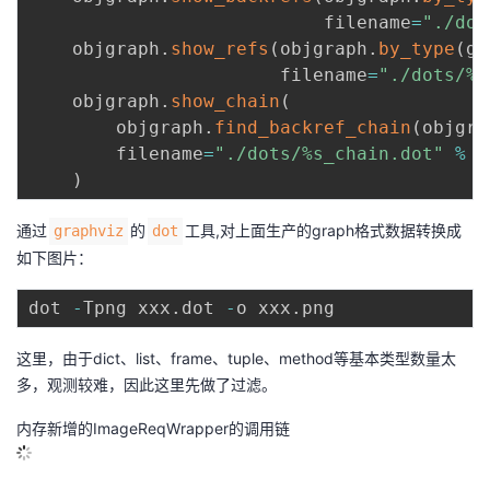
                           filename
=
"./dot
    objgraph
.
show_refs
(
objgraph
.
by_type
(
gt
                       filename
=
"./dots/%s
    objgraph
.
show_chain
(
        objgraph
.
find_backref_chain
(
objgra
        filename
=
"./dots/%s_chain.dot"
%
 g
)
通过
的
工具,对上面生产的graph格式数据转换成
graphviz
dot
如下图片：
dot 
-
Tpng xxx
.
dot 
-
o xxx
.
这里，由于dict、list、frame、tuple、method等基本类型数量太
多，观测较难，因此这里先做了过滤。
内存新增的ImageReqWrapper的调用链