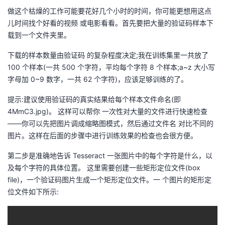
持
建
证
实
的
做这个枯燥的工作可能要花好几个小时的时间，你可能更想用这点
儿时间找个好看的视频 或电影看看。首先要把大量的验证码样本下
议
验
收
载到一个文件夹里。
藏
下载的样本数量由验证码 的复杂程度决定;我在训练集里一共放了
100 个样本(一共 500 个字符，平均每个字符 8 个样本;a~z 大小写
字母加 0~9 数字，一共 62 个字符)，应该足够训练的了。
提示:建议使用验证码的真实结果给每个样本文件命名(即
4MmC3.jpg)。 这样可以帮你 一次性对大量的文件进行快速检查
——你可以先把图片调成缩略图模式，然后通过文件名 对比不同的
图片。这样在后面的步骤中进行训练效果的检查也会很方便。
第二步是准确地告诉 Tesseract 一张图片中的每个字符是什么，以
及每个字符的具体位置。 这里需要创建一些矩形定位文件(box
file)，一个验证码图片生成一个矩形定位文件。一 个图片的矩形定
位文件如下所示: