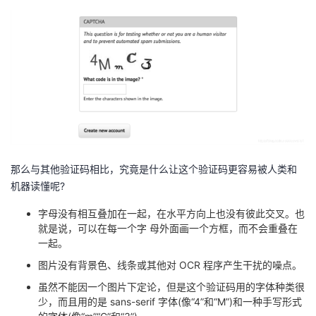
者
我
的
我
博
的
我
客
论
的
我
那么与其他验证码相比，究竟是什么让这个验证码更容易被人类和
机器读懂呢?
坛
圈
的
我
字母没有相互叠加在一起，在水平方向上也没有彼此交叉。也
就是说，可以在每一个字 母外面画一个方框，而不会重叠在
子
直
的
我
一起。
我
播
活
的
图片没有背景色、线条或其他对 OCR 程序产生干扰的噪点。
虽然不能因一个图片下定论，但是这个验证码用的字体种类很
我
动
关
的
少，而且用的是 sans-serif 字体(像“4”和“M”)和一种手写形式