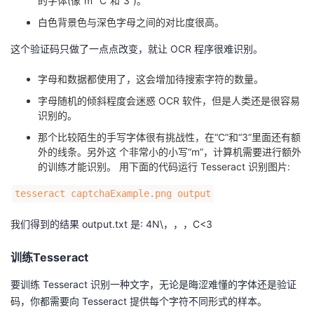
的字体(像“m”“C”和“3”)。
我
注
的
开
白色背景色与深色字母之间的对比度很高。
的
这个验证码只做了一点点改变，就让 OCR 程序很难识别。
Programs
发
字母和数据都使用了，这会增加待搜索字符的数量。
支
者
字母随机的倾斜程度会迷惑 OCR 软件，但是人类还是很容易
识别的。
持
学
那个比较陌生的手写字体很有挑战性，在“C”和“3”里面还有额
外的线条。另外这 个非常小的小写“m”，计算机需要进行额外
我
堂
的训练才能识别。 用下面的代码运行 Tesseract 识别图片:
的
我
我
tesseract captchaExample.png output
技
的
的
我
我们得到的结果 output.txt 是: 4N\，，，C<3
术
云
课
的
我
训练Tesseract
要训练 Tesseract 识别一种文字，无论是晦涩难懂的字体还是验证
支
声
程
认
的
我
码，你都需要向 Tesseract 提供每个字符不同形式的样本。