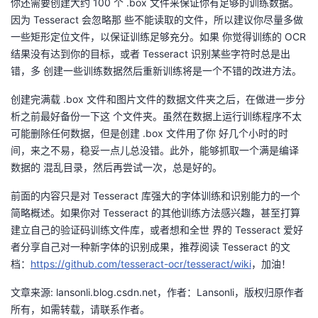
你还需要创建大约 100 个 .box 文件来保证你有足够的训练数据。
因为 Tesseract 会忽略那 些不能读取的文件，所以建议你尽量多做
一些矩形定位文件，以保证训练足够充分。如果 你觉得训练的 OCR
结果没有达到你的目标，或者 Tesseract 识别某些字符时总是出
错，多 创建一些训练数据然后重新训练将是一个不错的改进方法。
创建完满载 .box 文件和图片文件的数据文件夹之后，在做进一步分
析之前最好备份一下这 个文件夹。虽然在数据上运行训练程序不太
可能删除任何数据，但是创建 .box 文件用了你 好几个小时的时
间，来之不易，稳妥一点儿总没错。此外，能够抓取一个满是编译
数据的 混乱目录，然后再尝试一次，总是好的。
前面的内容只是对 Tesseract 库强大的字体训练和识别能力的一个
简略概述。如果你对 Tesseract 的其他训练方法感兴趣，甚至打算
建立自己的验证码训练文件库，或者想和全世 界的 Tesseract 爱好
者分享自己对一种新字体的识别成果，推荐阅读 Tesseract 的文
档：
https://github.com/tesseract-ocr/tesseract/wiki
，加油！
文章来源: lansonli.blog.csdn.net，作者：Lansonli，版权归原作者
所有，如需转载，请联系作者。