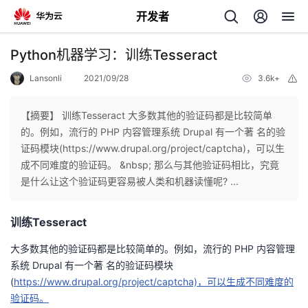
开发者
返
Python机器学习：训练Tesseract
回
Lansonli
2021/09/28
3.6k+
举
报
【摘要】 训练Tesseract 大多数其他的验证码都是比较简单
的。例如，流行的 PHP 内容管理系统 Drupal 有一个著 名的验
证码模块(https://www.drupal.org/project/captcha)，可以生
个
成不同难度的验证码。 &nbsp; 那么与其他验证码相比，究竟
是什么让这个验证码更容易被人类和机器读懂呢? ...
我
人
训练Tesseract
的
主
大多数其他的验证码都是比较简单的。例如，流行的 PHP 内容管理
开
页
系统 Drupal 有一个著 名的验证码模块
(
https://www.drupal.org/project/captcha)，可以生成不同难度的
发
验证码。