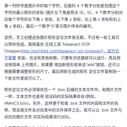
第一列符号是图片中的每个字符，后面的 4 个数字分别是包围这个
字符的最小矩形的坐标 (图片左下角是原点 (0，0)，4 个数字分别对
应每个字符的左下角 x 坐标、左下角 y 坐标、右上角 x 坐标和右上
角 y 坐标)，最后一个数字“0”表示图片样本的编号。
显然，手工创建这些图片矩形定位文件很无聊，不过有一些工具可
以帮你完成。我很喜欢 在线工具 Tesseract OCR
Chopper(
http://pp19dd.com/tesseract-ocr-chopper/)，因为它
不需要
安装，也没有其他依赖，只要有浏览器就可以运行，而且用
法很简单:上传图片，如果要 增加新矩形就单击“add”按钮，还可以
根据需要调整矩形的尺寸，最后把新生成的矩形 定位文件复制到一
个新文件里就可以了。
矩形定位文件必须保存在一个 .box 后缀的文本文件中。和图片文件
一样，文本文件也是用 验证码的实际结果命名(例如，
4MmC3.box)。另外，这样便于检查 .box 文件的内容和文件的名
称，而且按文件名对目录中的文件排序之后，就可以让 .box 文件与
对应的图片文件 的实际结果进行对比。