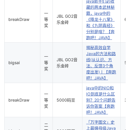
java新手们必收
议
注
验
收
藏的两本武林秘
一
籍，java中的
JBL GO2音
breakDraw
等
《降龙十八掌》
61
藏
乐金砖
奖
和《九阴真经》
分别是啥？【奔
跑吧！JAVA】
揭秘高效自学
Java的方法和路
一
JBL GO2音
线(从认识、方
bigsai
等
59
乐金砖
法、反馈3个角
奖
度出发)丨【奔跑
吧！JAVA】
java中的NIO和
一
IO到底是什么区
breakDraw
等
5000码豆
别？20个问题告
36
奖
诉你答案【奔跑
吧！JAVA】
「万字图文」史
二
上最姨母级Java