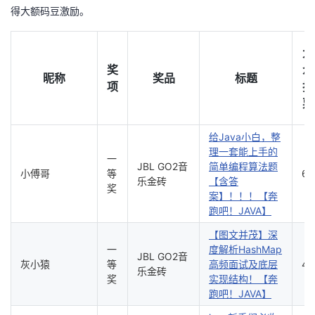
得大额码豆激励。
的
Programs
发
者
大
支
者
我
奖
众
昵称
奖品
标题
项
投
持
学
的
我
票
我
堂
博
的
我
给Java小白，整
理一套能上手的
一
的
我
客
论
的
我
我
JBL GO2音
简单编程算法题
小傅哥
等
60
乐金砖
【含答
奖
技
的
坛
圈
的
我
的
我
案】！！！【奔
跑吧！JAVA】
术
云
子
直
的
我
课
的
我
【图文并茂】深
一
度解析HashMap
JBL GO2音
支
声
播
活
的
程
认
的
我
灰小猿
等
高频面试及底层
41
乐金砖
奖
实现结构！【奔
跑吧！JAVA】
持
建
动
关
证
实
的