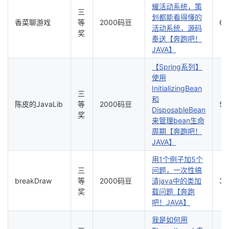
耀活动系统，策
三
划都能看得懂的
香菜聊游戏
等
2000码豆
6
活动系统，源码
奖
奉送【奔跑吧！
JAVA】
【Spring系列】
使用
InitializingBean
三
和
陈皮的JavaLib
等
2000码豆
5
DisposableBean
奖
来管理bean生命
周期【奔跑吧！
JAVA】
用1个例子加5个
三
问题，一次性搞
breakDraw
等
2000码豆
清java中的类加
3
奖
载问题【奔跑
吧！JAVA】
我是如何用