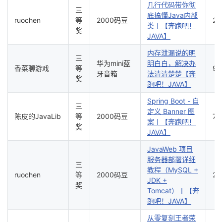
几行代码带你彻
三
底搞懂Java内部
ruochen
等
2000码豆
25
类丨【奔跑吧！
奖
JAVA】
内存泄漏说的明
三
华为mini蓝
明白白，解决办
香菜聊游戏
等
9
牙音箱
法清清楚楚【奔
奖
跑吧！JAVA】
Spring Boot - 自
三
定义 Banner 图
陈皮的JavaLib
等
2000码豆
7
案丨【奔跑吧！
奖
JAVA】
JavaWeb 项目
服务器部署详细
三
教程（MySQL +
ruochen
等
2000码豆
23
JDK +
奖
Tomcat）丨【奔
跑吧！JAVA】
从零复刻王者荣