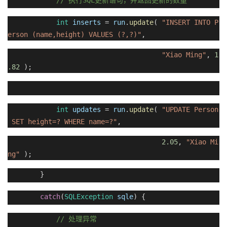
//
SQL
执行
更新语句，并返回更新的数量
int
inserts
=
run
.
update
(
"INSERT INTO P
erson (name,height) VALUES (?,?)"
,
"Xiao Ming"
,
1
.82
);
int
updates
=
run
.
update
(
"UPDATE Person
SET height=? WHERE name=?"
,
2.05
,
"Xiao Mi
ng"
);
}
catch
(
SQLException
sqle
) {
//
处理异常