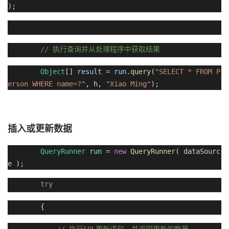
);
//
执行查询并从处理程序中获取结果
Object
[]
result
=
run
.
query
(
"SELECT * FROM P
erson WHERE name=?"
, h,
"Xiao Ming"
);
插入或更新数据
QueryRunner
run
=
new
QueryRunner
( dataSourc
e );
try
{