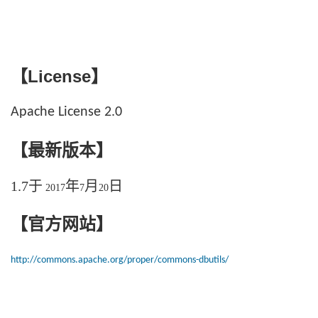
License
【
】
Apache License 2.0
【最新版本】
1.7
于
年
月
日
2017
7
20
【官方网站】
http://commons.apache.org/proper/commons-dbutils/