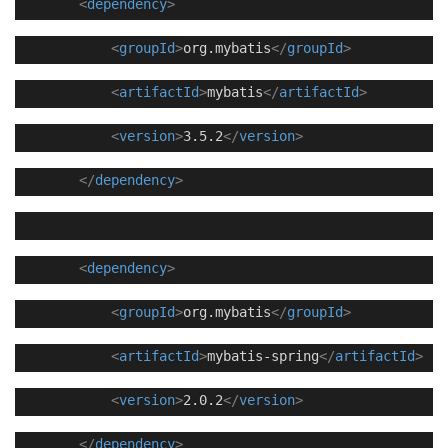
<
dependency
>
<
groupId
>
org.mybatis
</
groupId
>
<
artifactId
>
mybatis
</
artifactId
>
<
version
>
3.5.2
</
version
>
</
dependency
>
<
dependency
>
<
groupId
>
org.mybatis
</
groupId
>
<
artifactId
>
mybatis-spring
</
artifactId
>
<
version
>
2.0.2
</
version
>
</
dependency
>