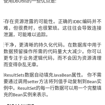
使用
的一些优点是
DbUtils
:
我
注
的
开
的
Programs
发
不存在资源泄露的可能性。正确的
编码并不
JDBC
难，但很费时，也很繁琐。这往往会导致连接
支
者
泄漏，可能难以追踪。
持
学
更干净，更清晰的持久化代码。在数据库中用于
我
数据预留操作所需的代码量大大减少。你可以
堂
更专注于业务逻辑代码，而不会因为资源清理
的
我
我
而变得杂乱无章。
技
的
的
我
用
数据自动填充
属性。
你不需
ResultSets
JavaBean
要通过调用
方法将列值手动复制到
实
setter
Bean
术
云
课
的
我
例中。
的每一行数据可以用一个完整填
ResultSet
充的
实例来表示。
Bean
支
声
程
认
的
我