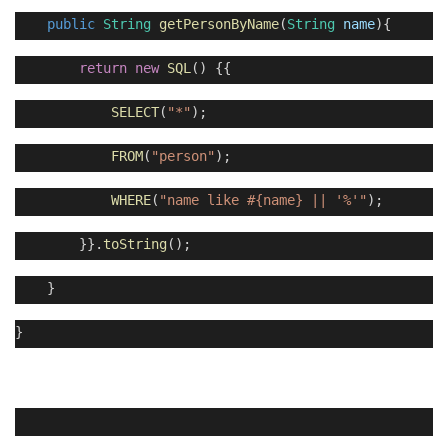
public
String
getPersonByName
(
String
name
){
return
new
SQL
() {{
SELECT
(
"*"
);
FROM
(
"person"
);
WHERE
(
"name like #{name} || '%'"
);
}}.
toString
();
}
}