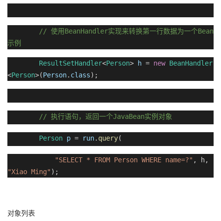
//
BeanHandler
Bean
使用
实现来转换第一行数据为一个
示例
ResultSetHandler
<
Person
>
h
=
new
BeanHandler
<
Person
>(
Person
.
class
);
//
JavaBean
执行语句，返回一个
实例对象
Person
p
=
run
.
query
(
"SELECT * FROM Person WHERE name=?"
, h,
"Xiao Ming"
);
对象列表