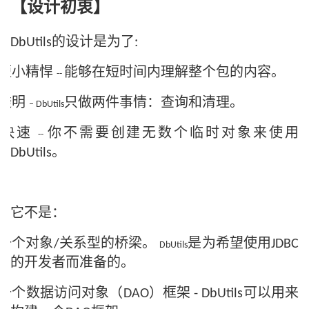
【设计初衷】
持
建
证
实
的
议
的设计是为了
验
收
DbUtils
:
短小精悍
能够在短时间内理解整个包的内容。
藏
--
透明
只做两件事情：查询和清理。
– DbUtils
快速
你不需要创建无数个临时对象来使用
--
。
DbUtils
它不是：
一个对象
关系型的桥梁。
是为希望使用
/
JDBC
DbUtils
的开发者而准备的。
一个数据访问对象（
）框架
可以用来
DAO
- DbUtils