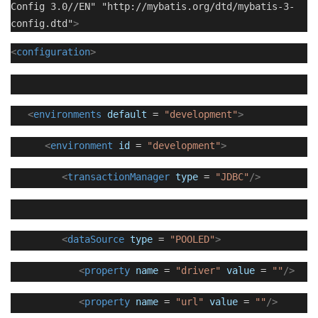
Config 3.0//EN" "http://mybatis.org/dtd/mybatis-3-
config.dtd"
>
<
configuration
>
<
environments
default
=
"development"
>
<
environment
id
=
"development"
>
<
transactionManager
type
=
"JDBC"
/>
<
dataSource
type
=
"POOLED"
>
<
property
name
=
"driver"
value
=
""
/>
<
property
name
=
"url"
value
=
""
/>