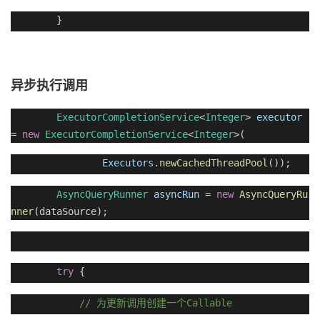
}
异步执行调用
ExecutorCompletionService
<
Integer
>
executor
=
new
ExecutorCompletionService
<
Integer
>(
Executors
.
newCachedThreadPool
());
AsyncQueryRunner
asyncRun
=
new
AsyncQueryRu
nner
(dataSource);
try
{
//
Callable
为更新调用创建一个