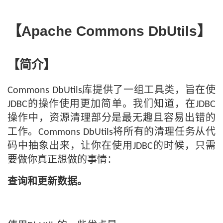
者
【
Apache Commons DbUtils
】
我
【简介】
的
我
库提供了一组工具类，旨在使
博
的
我
Commons DbUtils
的操作使用更加简单。我们知道，在
JDBC
JDBC
客
论
的
我
操作中，资源清理部分是最无趣且容易出错的
工作。
将所有的清理任务从代
Commons DbUtils
坛
圈
的
我
码中抽象出来，让你在使用
的时候，只需
JDBC
要做你真正想做的事情：
子
直
的
我
查询和更新数据。
我
播
活
的
我
动
关
的