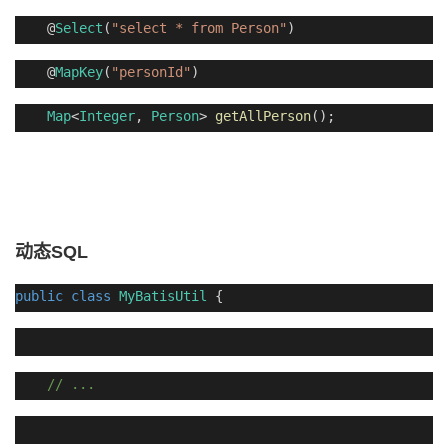
@
Select
(
"select * from Person"
)
@
MapKey
(
"personId"
)
Map
<
Integer
,
Person
>
getAllPerson
();
动态
SQL
public
class
MyBatisUtil
{
// ...