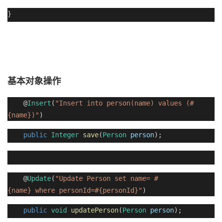
}
基本对象操作
@
Insert
(
"Insert into person(name) values (#
{name})"
)
public
Integer
save
(
Person
person
);
@
Update
(
"Update Person set name= #
{name} where personId=#{personId}"
)
public
void
updatePerson
(
Person
person
);