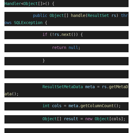
Handler
<
Object
[]>() {
public
Object
[]
handle
(
ResultSet
rs
)
thr
ows
SQLException
{
if
(!
rs
.
next
()) {
return
null
;
}
ResultSetMetaData
meta
=
rs
.
getMetaD
ata
();
int
cols
=
meta
.
getColumnCount
();
Object
[]
result
=
new
Object
[cols];