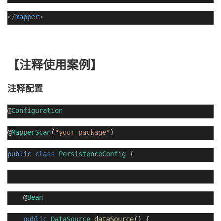
</
mapper
>
【注释使用案例】
注释配置
@
Configuration
@
MapperScan
(
"your-package"
)
public
class
PersistenceConfig
{
@
Bean
public
DataSource
dataSource
() {