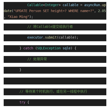
Callable
<
Integer
>
callable
=
asyncRun
.
up
date
(
"UPDATE Person SET height=? WHERE name=?"
,
2.05
,
"Xiao Ming"
);
//
Callable
将
提交给执行者
executor
.
submit
(callable);
}
catch
(
SQLException
sqle
) {
//
处理异常
}
//
等待某个时机执行，或在另一线程中执行
try
{