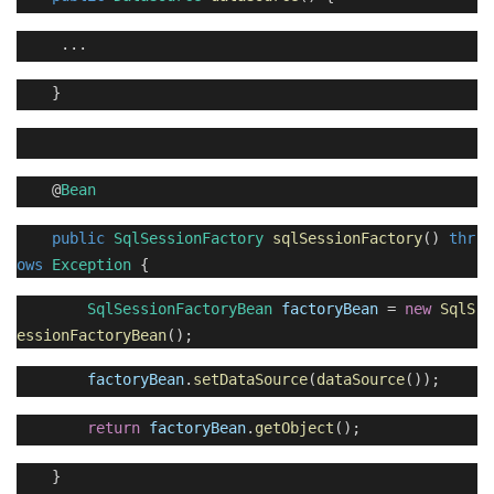
...
}
@
Bean
public
SqlSessionFactory
sqlSessionFactory
()
thr
ows
Exception
{
SqlSessionFactoryBean
factoryBean
=
new
SqlS
essionFactoryBean
();
factoryBean
.
setDataSource
(
dataSource
());
return
factoryBean
.
getObject
();
}