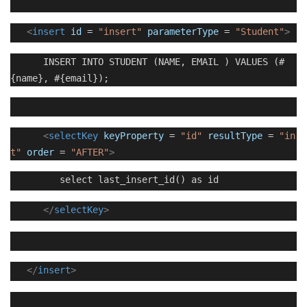
<
insert
id
=
"insert"
parameterType
=
"Student"
>
INSERT INTO STUDENT (NAME, EMAIL ) VALUES (#
{name}, #{email});
<
selectKey
keyProperty
=
"id"
resultType
=
"in
t"
order
=
"AFTER"
>
select last_insert_id() as id
</
selectKey
>
</
insert
>