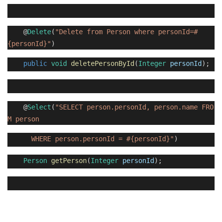
@
Delete
(
"Delete from Person where personId=#
{personId}"
)
public
void
deletePersonById
(
Integer
personId
);
@
Select
(
"SELECT person.personId, person.name FRO
M person
WHERE person.personId = #{personId}"
)
Person
getPerson
(
Integer
personId
);