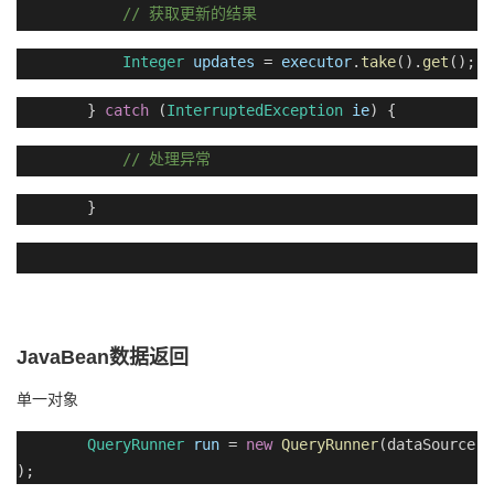
//
获取更新的结果
Integer
updates
=
executor
.
take
().
get
();
}
catch
(
InterruptedException
ie
) {
//
处理异常
}
JavaBean
数据返回
单一对象
QueryRunner
run
=
new
QueryRunner
(dataSource
);