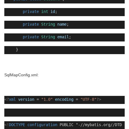
private
int
id
;
private
String
name
;
private
String
email
;
}
SqlMapConfig.xml:
<?
xml
version
=
"1.0"
encoding
=
"UTF-8"
?>
<!
DOCTYPE
configuration
PUBLIC "-//mybatis.org//DTD