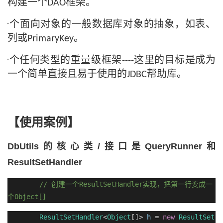
构建一个
框架。
DAO
一个面向对象的一般数据库对象的抽象，如表、
列或
。
PrimaryKey
一个任何类型的重量级框架
这里的目标是成为
----
一个简单直接且易于使用的
帮助库。
JDBC
【使用案例】
DbUtils
的核心类
/
接口是
QueryRunner
和
ResultSetHandler
//
ResultSetHandler
创建一个
实现，把第一行变成一
Object[]
个
ResultSetHandler
<
Object
[]>
h
=
new
ResultSet