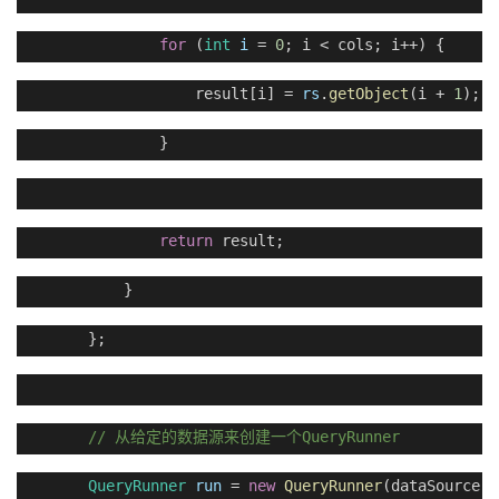
for
(
int
i
=
0
; i < cols; i++) {
result[i] =
rs
.
getObject
(i +
1
);
}
return
result;
}
};
//
QueryRunner
从给定的数据源来创建一个
QueryRunner
run
=
new
QueryRunner
(dataSource