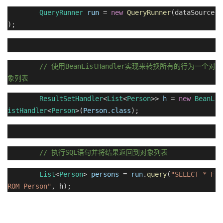
QueryRunner
run
=
new
QueryRunner
(dataSource
);
//
BeanListHandler
使用
实现来转换所有的行为一个对
象列表
ResultSetHandler
<
List
<
Person
>>
h
=
new
BeanL
istHandler
<
Person
>(
Person
.
class
);
//
SQL
执行
语句并将结果返回到对象列表
List
<
Person
>
persons
=
run
.
query
(
"SELECT * F
ROM Person"
, h);