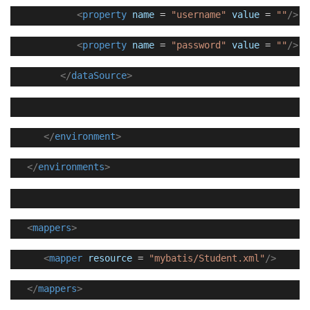
<
property
name
=
"username"
value
=
""
/>
<
property
name
=
"password"
value
=
""
/>
</
dataSource
>
</
environment
>
</
environments
>
<
mappers
>
<
mapper
resource
=
"mybatis/Student.xml"
/>
</
mappers
>