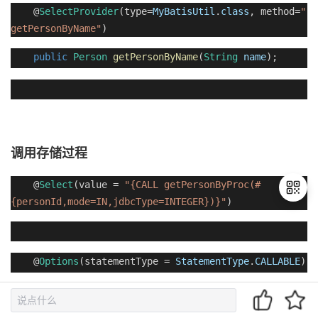
@
SelectProvider
(type=
MyBatisUtil
.
class
, method=
"
getPersonByName"
)
public
Person
getPersonByName
(
String
name
);
调用存储过程
@
Select
(value =
"{CALL getPersonByProc(#
{personId,mode=IN,jdbcType=INTEGER})}"
)
退
出
@
Options
(statementType =
StatementType
.
CALLABLE
)
登
录
public
Person
getPersonByProc
(
Integer
personId
);