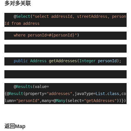
多对多关联
@
Select
(
"select addressId, streetAddress, person
Id from address
where personId=#{personId}"
)
public
Address
getAddresses
(
Integer
personId
);
@
Results
(value=
{@
Result
(property=
"addresses"
,javaType=
List
.
class
,co
lumn=
"personId"
,many=@
Many
(select=
"getAddresses"
))})
返回
Map