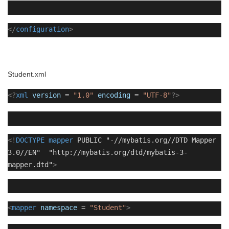
</
configuration
>
Student.xml
<?
xml
version
=
"1.0"
encoding
=
"UTF-8"
?>
<!
DOCTYPE
mapper
PUBLIC "-//mybatis.org//DTD Mapper
3.0//EN" "http://mybatis.org/dtd/mybatis-3-
mapper.dtd"
>
<
mapper
namespace
=
"Student"
>