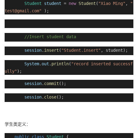
Student
student
=
new
Student
(
"Xiao Ming"
,
"
test@gmail.com"
);
//Insert student data
session
.
insert
(
"Student.insert"
, student);
System
.
out
.
println
(
"record inserted successf
ully"
);
session
.
commit
();
session
.
close
();
学生类定义：
public
class
Student
{