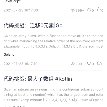
JavaScript
2021-07-23 16:17:33
999+
0
0
代码挑战：迁移0元素|Go
Given an array nums, write a function to move all 0's to the end
of it while maintaining the relative order of the non-zero element
s.Example:Input: [0,1,0,3,12]Output: [1,3,12,0,0]Note:You must
do ...
Golang
2021-07-23 16:17:10
999+
0
0
代码挑战: 最大子数组 #Kotlin
Given an integer array nums, find the contiguous subarray (cont
aining at least one number) which has the largest sum and retur
n its sum.Example:Input: [-2,1,-3,4,-1,2,1,-5,4],Output: 6Explana
tion: ...