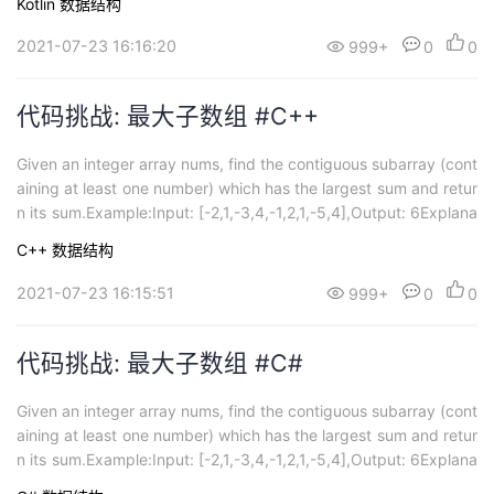
Kotlin
数据结构
2021-07-23 16:16:20
999+
0
0
代码挑战: 最大子数组 #C++
Given an integer array nums, find the contiguous subarray (cont
aining at least one number) which has the largest sum and retur
n its sum.Example:Input: [-2,1,-3,4,-1,2,1,-5,4],Output: 6Explana
tion: ...
C++
数据结构
2021-07-23 16:15:51
999+
0
0
代码挑战: 最大子数组 #C#
Given an integer array nums, find the contiguous subarray (cont
aining at least one number) which has the largest sum and retur
n its sum.Example:Input: [-2,1,-3,4,-1,2,1,-5,4],Output: 6Explana
tion: ...