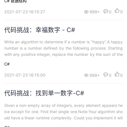
C#
数据结构
2021-07-23 16:15:27
999+
0
0
代码挑战：幸福数字 - C#
Write an algorithm to determine if a number is "happy".A happy
number is a number defined by the following process: Starting
with any positive integer, replace the number by the sum of the
squares ...
C#
2021-07-23 16:15:00
999+
0
0
代码挑战：找到单一数字-C#
Given a non-empty array of integers, every element appears tw
ice except for one. Find that single one.Note:Your algorithm sho
uld have a linear runtime complexity. Could you implement it wit
hout usi...