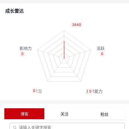
者
成长雷达
我
2440
的
我
博
的
我
0
0
客
论
的
我
坛
圈
的
我
0
0
子
直
的
我
我
播
活
的
博客
关注
粉丝
我
动
关
的