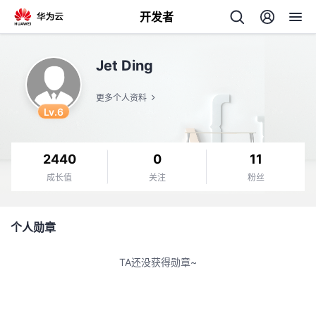
开发者
返
Jet Ding
回
更多个人资料
Lv.6
2440
0
11
个
成长值
关注
粉丝
我
人
个人勋章
的
主
TA还没获得勋章~
开
页
发