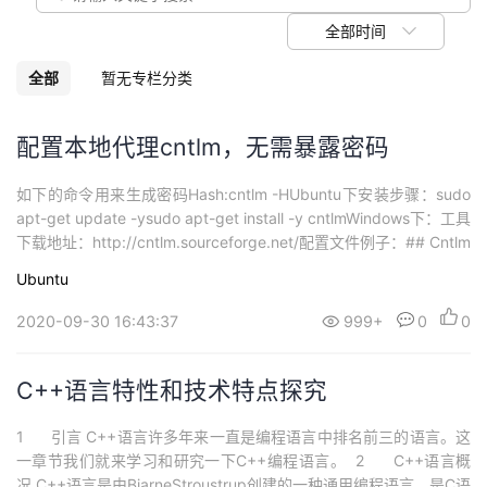
我
注
的
开
全部时间
的
Programs
发
全部
暂无专栏分类
支
者
配置本地代理cntlm，无需暴露密码
持
学
如下的命令用来生成密码Hash:cntlm -HUbuntu下安装步骤：sudo
apt-get update -ysudo apt-get install -y cntlmWindows下：工具
我
堂
下载地址：http://cntlm.sourceforge.net/配置文件例子：## Cntlm
Authentication Proxy Configuration## NOTE: all va...
Ubuntu
的
我
我
2020-09-30 16:43:37
999+
0
0
技
的
的
我
​C++语言特性和技术特点探究
术
云
课
的
我
1 引言 C++语言许多年来一直是编程语言中排名前三的语言。这
支
声
程
认
的
我
一章节我们就来学习和研究一下C++编程语言。 2 C++语言概
况 C++语言是由BjarneStroustrup创建的一种通用编程语言，是C语