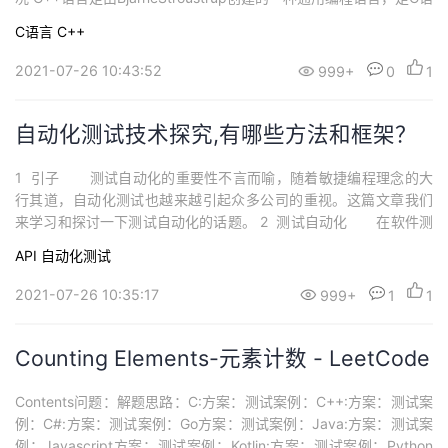
持
建
证
实
的
言的扩展，即 "C with Classes"。 2.1 功能和优势 随着时间的推
C语言
C++
移，该语言已经有了很大的发展，现代C++现在除了有面向对象、
议
验
收
泛型和其他功能特性以...
2021-07-26 10:43:52
999+
0
1
藏
自动化测试技术探究,有哪些方法和框架？
1 引子 测试自动化的重要性不言而喻，随着敏捷编程理念的大
行其道，自动化测试也越来越引起众多公司的重视。这篇文章我们
来学习和探讨一下测试自动化的话题。 2 测试自动化 在软件测
试中，测试自动化是指使用与被测软件分离的软件来控制测试的执
API
自动化测试
行，并对实际结果与预测结果进行比较，测试自动化可以在已经形
成的正式测试流程中自动完成一些重复但必要的任务，或者执行一
2021-07-26 10:35:17
999+
1
1
些人工难以完成的...
Counting Elements-元素计数 - LeetCode
Contents问题：解题思路：C:方案：测试案例：C++:方案：测试案
例：C#:方案：测试案例：Go方案：测试案例：Java:方案：测试案
例：Javascript方案：测试案例：Kotlin:方案：测试案例：Python