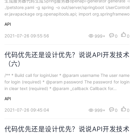
生成服务器代码生成Spring服务器openapi-generator generate -i
./petstore.yaml -g spring -o out/server/springboot UserControll
er.javapackage org.openapitools.api; import org.springframewo
rk.stereotype.Controller;...
API
2021-07-26 09:55:56
999+
0
0
代码优先还是设计优先？说说API开发技术
（六）
/** * Build call for loginUser * @param username The user name
for login (required) * @param password The password for login
in clear text (required) * @param _callback Callback for...
API
2021-07-26 09:45:04
999+
0
0
代码优先还是设计优先？说说API开发技术