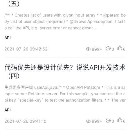
（五）
/** * Creates list of users with given input array * * @param bo
dy List of user object (required) * @throws ApiException If fail t
o call the API, e.g. server error or cannot deser...
API
2021-07-26 09:42:52
999+
0
0
代码优先还是设计优先？说说API开发技术
（四）
生成更多客户端 userApi.java:/* * OpenAPI Petstore * This is a sa
mple server Petstore server. For this sample, you can use the a
pi key `special-key` to test the authorization filters. * * The ver
sion of th...
API
2021-07-26 09:41:10
999+
0
0