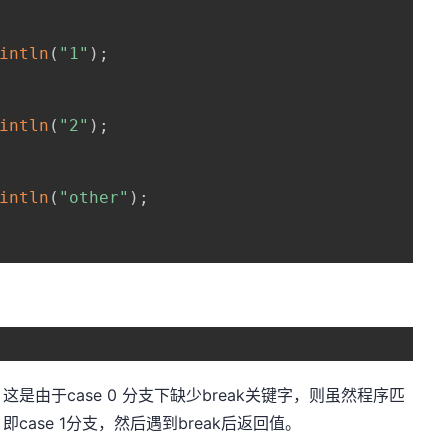
intln
(
"1"
)
;
intln
(
"2"
)
;
intln
(
"other"
)
;
。这是由于case 0 分支下缺少break关键字，则虽然程序匹
ase 1分支，然后遇到break后返回值。