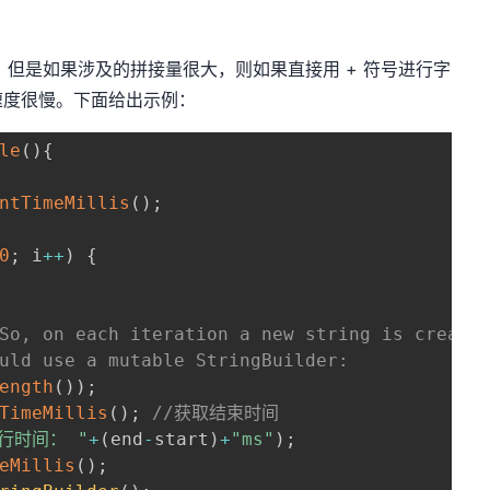
但是如果涉及的拼接量很大，则如果直接用 + 符号进行字
速度很慢。下面给出示例：
le
(
)
{
ntTimeMillis
(
)
;
0
;
 i
++
)
{
So, on each iteration a new string is create
uld use a mutable StringBuilder:
ength
(
)
)
;
TimeMillis
(
)
;
//获取结束时间
行时间： "
+
(
end
-
start
)
+
"ms"
)
;
eMillis
(
)
;