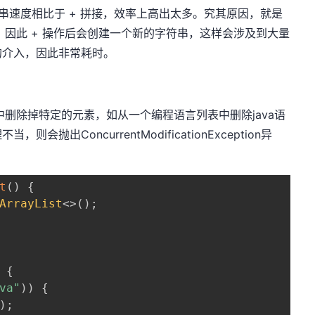
建字符串速度相比于 + 拼接，效率上高出太多。究其原因，就是
，因此 + 操作后会创建一个新的字符串，这样会涉及到大量
的介入，因此非常耗时。
除掉特定的元素，如从一个编程语言列表中删除java语
出ConcurrentModificationException异
t
(
)
{
ArrayList
<
>
(
)
;
{
va"
)
)
{
)
;