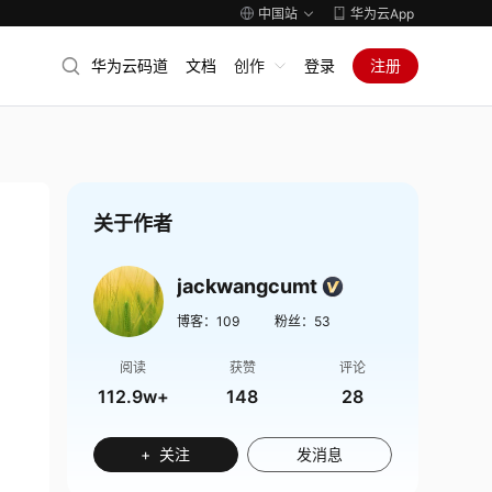
中国站
华为云App
华为云码道
文档
创作
登录
注册
关于作者
jackwangcumt
博客：
109
粉丝：
53
阅读
获赞
评论
112.9w+
148
28
+ 关注
发消息