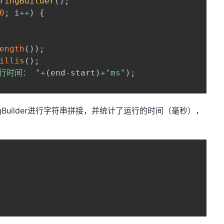
ringBuilder
(
)
;
0
;
 i
++
)
{
ength
(
)
)
;
illis
(
)
;
行时间： "
+
(
end
-
start
)
+
"ms"
)
;
gBuilder进行字符串拼接，并统计了运行的时间（毫秒），