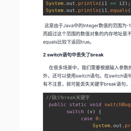
System
.
out
.
println
(
i1 
==
 i2
)
;
System
.
out
.
println
(
i1
.
equals
(
这是由于Java中的Integer数值的范围
而超过这个范围的数值对象的内存地址是不一致
equals比较下返回true。
2 switch语句中丢失了break
在很多场景中，我们需要根据输入参数的范围来分
外，还可以使用switch语句。在swit
有不注意，就可能丢失关键字break语句
//缺少break关键字
public
static
void
switchBug
switch
(
v
)
{
case
0
:
System
.
out
.
pr