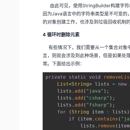
由此可见，使用StringBuilder构
因为Java语言中的字符串类型是不可变的
的对象创建工作，也涉及到垃圾回收机制
4 循环时删除元素
有些情况下，我们需要从一个集合对象中删
言，则就会涉及到此种场景，但是如果处理不当，则会抛
常。下面给出示例：
private
static
void
removeLis
List
<
String
>
 lists 
=
new
    lists
.
add
(
"java"
)
;
    lists
.
add
(
"csharp"
)
;
    lists
.
add
(
"fsharp"
)
;
for
(
String
 item 
:
 lists
)
if
(
item
.
contains
(
"ja
            lists
.
remove
(
item