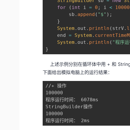
StringBuilder
 sb 
=
new
St
for
(
int
 i 
=
0
;
 i 
<
10000
        sb
.
append
(
"$"
)
;
}
System
.
out
.
println
(
strV
.
l
    end 
=
System
.
currentTimeM
System
.
out
.
println
(
"程序运
}
上述示例分别在循环体中用 + 和 Strin
下面给出模拟电脑上的运行结果：
//+ 操作

100000

程序运行时间： 6078ms

StringBuilder操作

100000

程序运行时间： 2ms