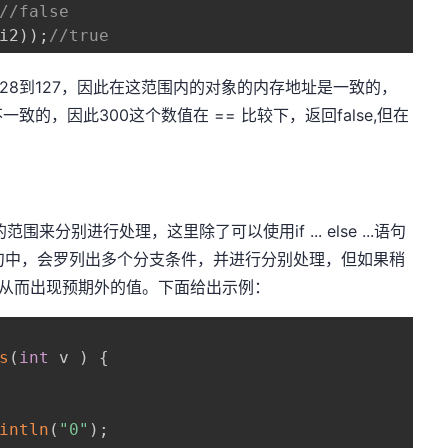
//false
i2
)
)
;
//true
为-128到127，因此在这范围内的对象的内存地址是一致的，
的，因此300这个数值在 == 比较下，返回false,但在
别进行处理，这里除了可以使用if ... else ...语句
ch语句中，会罗列出多个分支条件，并进行分别处理，但如果稍
，从而出现预期外的值。下面给出示例：
s
(
int
 v 
)
{
intln
(
"0"
)
;