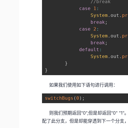
//break
case
1
:
System
.
out
.
pr
break
;
case
2
:
System
.
out
.
pr
break
;
default
:
System
.
out
.
pr
}
}
如果我们使用如下语句进行调用：
switchBugs
(
0
)
;
则我们预期返回"0",但是却返回"0" "1"
配了此分支，但是却能穿透到下一个分支，即c