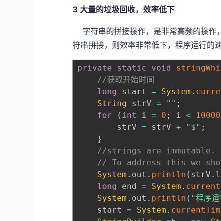
3 大量的垃圾回收，效率低下
字符串的拼接操作，是非常高频的操作，
符串拼接，则效率非常低下，程序运行的
private
static
void
stringWhi
//获取开始时间
long
 start 
=
System
.
curre
String
 strV 
=
""
;
for
(
int
 i 
=
0
;
 i 
<
10000
        strV 
=
 strV 
+
"$"
;
}
//strings are immutable. 
// To address this we sho
System
.
out
.
println
(
strV
.
l
long
 end 
=
System
.
current
System
.
out
.
println
(
"程序运
    start 
=
System
.
currentTim