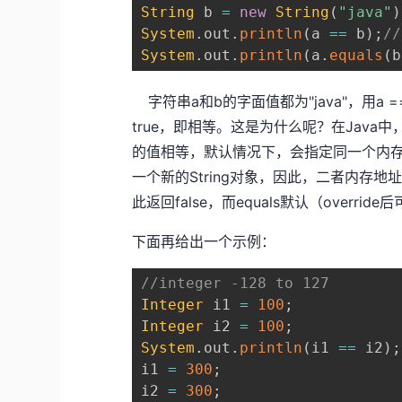
String
 b 
=
new
String
(
"java"
)
System
.
out
.
println
(
a 
==
 b
)
;
//
System
.
out
.
println
(
a
.
equals
(
b
字符串a和b的字面值都为"java"，用a ==
true，即相等。这是为什么呢？在Java中，
的值相等，默认情况下，会指定同一个内存地址，
一个新的String对象，因此，二者内存地
此返回false，而equals默认（over
下面再给出一个示例：
//integer -128 to 127
Integer
 i1 
=
100
;
Integer
 i2 
=
100
;
System
.
out
.
println
(
i1 
==
 i2
)
;
i1 
=
300
;
i2 
=
300
;