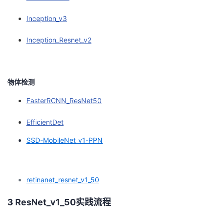
Inception_v3
Inception_Resnet_v2
物体检测
FasterRCNN_ResNet50
EfficientDet
SSD-MobileNet_v1-PPN
retinanet_resnet_v1_50
3 ResNet_v1_50实践流程