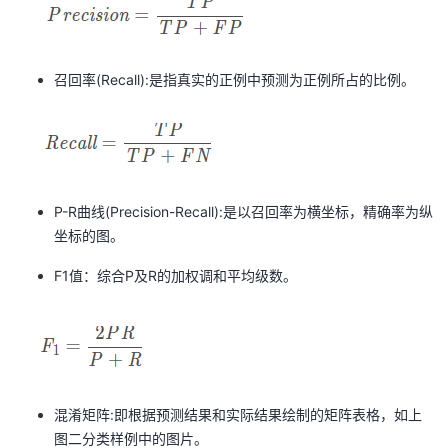
我
注
的
开
的
Programs
发
召回率(Recall):是指真实的正例中预测为正例所占的比例。
支
者
持
学
P-R曲线(Precision-Recall):是以召回率为横坐标，精确率为纵
我
堂
坐标的图。
的
我
我
F1值：综合P及R的加权调和平均级数。
技
的
的
我
术
云
课
的
我
支
声
程
认
的
我
混淆矩阵:即根据预测结果和实际结果绘制的矩阵表格，如上
图二分类样例中的图片。