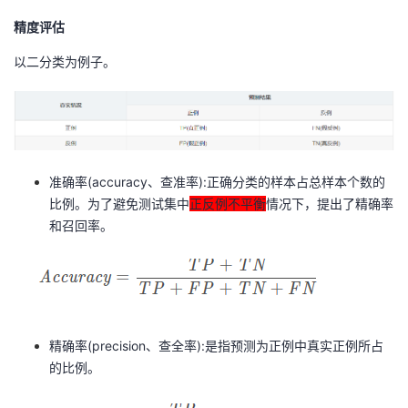
精度评估
者
以二分类为例子。
我
的
我
博
的
我
准确率(accuracy、查准率):正确分类的样本占总样本个数的
比例。为了避免测试集中
正反例不平衡
情况下，提出了精确率
客
论
的
我
和召回率。
坛
圈
的
我
子
直
的
我
我
播
活
的
精确率(precision、查全率):是指预测为正例中真实正例所占
的比例。
我
动
关
的