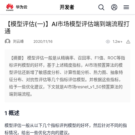
开发者
返
【模型评估(一)】AI市场模型评估端到端流程打
回
通
刘云峰
2020/11/16
1.2w+
举
报
【摘要】 模型评估一般是从精确率、召回率、F1值、ROC等指
标评判模型的好坏，基于上述精度指标，AI市场预置算法的模
个
型评估还新增了敏感度分析、计算性能分析、热力图、抽象特
征分布、对抗性评估等几个指标评估模型。并根据这些指标，
我
人
给予一些优化建议，下文就是AI市场resnet_v1_50预置算法的
端到端流程。
的
主
1 概述
开
页
模型评估一般从以下几个指标评判模型的好坏，然后针对不同的指
发
标情况，给出一些优化方向的建议。