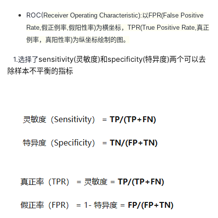
持
建
证
实
的
ROC(
Receiver Operating Characteristic):以FPR(False Positive
议
Rate,假正例率,假阳性率)为横坐标，TPR(True Positive Rate,真正
验
收
例率，真阳性率)为纵坐标绘制的图。
藏
sensitivity(灵敏度)和
specificity(特异度)两个可以去
1.选择了
除样本不平衡的指标