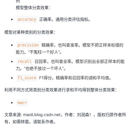
例
我
注
的
开
模型整体分类效果：
正确率。通用分类评估指标。
accuracy
的
Programs
发
模型对某种类别的分类效果：
支
者
精确率，也叫查准率。模型不把正样本标错的
precision
持
学
能力。“不冤枉一个好人”。
召回率，也叫查全率。模型识别出全部正样本的能
recall
我
堂
力。“也绝不放过一个坏人”。
的
我
F1得分。精确率和召回率的调和平均值。
f1_score
我
利用不同方式将类别分类效果进行求和平均得到整体分类效果：
技
的
的
我
macr
术
云
课
的
我
文章来源: maoli.blog.csdn.net，作者：刘润森！，版权归原作者所
支
声
程
认
的
我
有，如需转载，请联系作者。