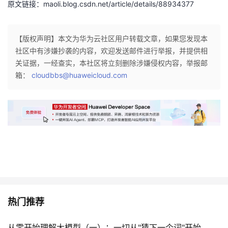
原文链接：maoli.blog.csdn.net/article/details/88934377
持
建
证
实
的
议
验
收
【版权声明】本文为华为云社区用户转载文章，如果您发现本
社区中有涉嫌抄袭的内容，欢迎发送邮件进行举报，并提供相
藏
关证据，一经查实，本社区将立刻删除涉嫌侵权内容，举报邮
箱：
cloudbbs@huaweicloud.com
热门推荐
从零开始理解大模型（一）：一切从"猜下一个词"开始