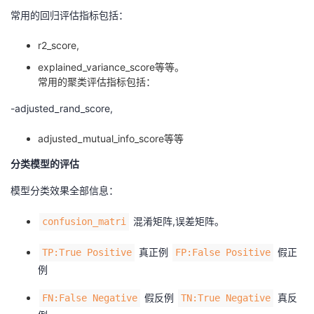
常用的回归评估指标包括：
者
r2_score,
我
explained_variance_score等等。
常用的聚类评估指标包括：
的
我
-adjusted_rand_score,
博
的
我
adjusted_mutual_info_score等等
客
论
的
我
分类模型的评估
模型分类效果全部信息：
坛
圈
的
我
混淆矩阵,误差矩阵。
confusion_matri
子
直
的
我
真正例
假正
TP:True Positive
FP:False Positive
我
播
活
的
例
我
动
关
的
假反例
真反
FN:False Negative
TN:True Negative